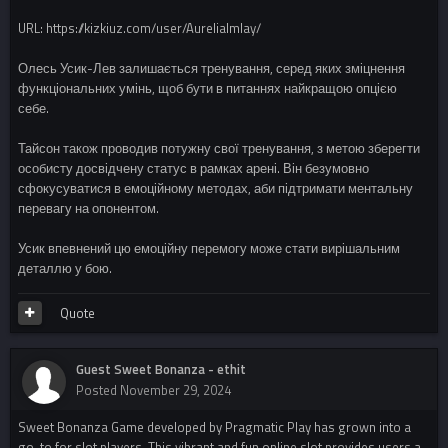
URL: https://kizkiuz.com/user/AureliaImlay/
Олесь Усик-Лев залишається тренування, серед яких зміцнення
функціональних умінь, щоб бути в питаннях найкращою опцією
себе.
Тайсон також проводив потужну свої тренування, з метою зберегти
особисту досвідчену статус в рамках арені. Він безумовно
сфокусуватися в емоційному методах, аби підтримати ментальну
перевагу на опонентом.
Усик впевнений цю емоційну перемогу може стати вирішальним
деталлю у бою.
Quote
Guest Sweet Bonanza - ethit
Posted
November 29, 2024
Sweet Bonanza Game developed by Pragmatic Play has grown into a
go-to for slot players. This vibrant and fun online slot provides users a