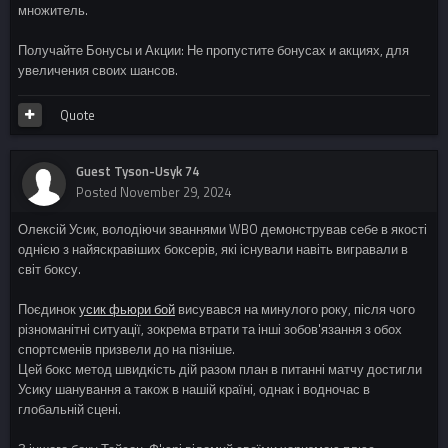
множитель.
Получайте Бонусы и Акции: Не пропустите бонусах и акциях, для
увеличения своих шансов.
Quote
Guest Tyson-Usyk 74
Posted
November 29, 2024
Олексій Усик, володіючи званнями WBO демонстрував себе в якості
однією з найяскравіших боксерів, які існували навіть вигравали в
світ боксу.
Поєдинок
усик фьюри бой
висувався на минулого року, після чого
різноманітні ситуації, зокрема втрати та інші зобов'язання з обох
спортсменів призвели до на пізніше.
Цей бокс метод швидкість дій разом план в питанні матчу достигли
Усику шанування а також в нашій країні, однак і водночас в
глобальній сцені.