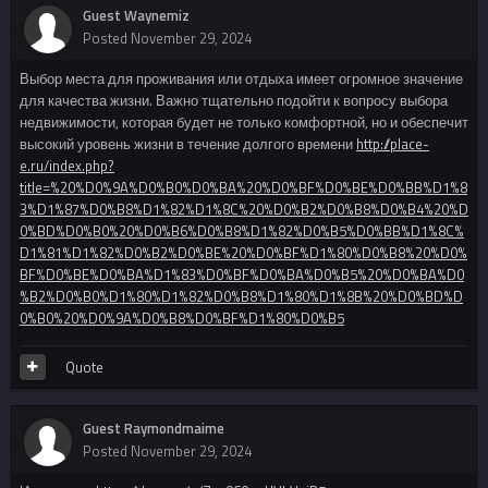
Guest Waynemiz
Posted
November 29, 2024
Выбор места для проживания или отдыха имеет огромное значение
для качества жизни. Важно тщательно подойти к вопросу выбора
недвижимости, которая будет не только комфортной, но и обеспечит
высокий уровень жизни в течение долгого времени
http://place-
e.ru/index.php?
title=%20%D0%9A%D0%B0%D0%BA%20%D0%BF%D0%BE%D0%BB%D1%8
3%D1%87%D0%B8%D1%82%D1%8C%20%D0%B2%D0%B8%D0%B4%20%D
0%BD%D0%B0%20%D0%B6%D0%B8%D1%82%D0%B5%D0%BB%D1%8C%
D1%81%D1%82%D0%B2%D0%BE%20%D0%BF%D1%80%D0%B8%20%D0%
BF%D0%BE%D0%BA%D1%83%D0%BF%D0%BA%D0%B5%20%D0%BA%D0
%B2%D0%B0%D1%80%D1%82%D0%B8%D1%80%D1%8B%20%D0%BD%D
0%B0%20%D0%9A%D0%B8%D0%BF%D1%80%D0%B5
Quote
Guest Raymondmaime
Posted
November 29, 2024