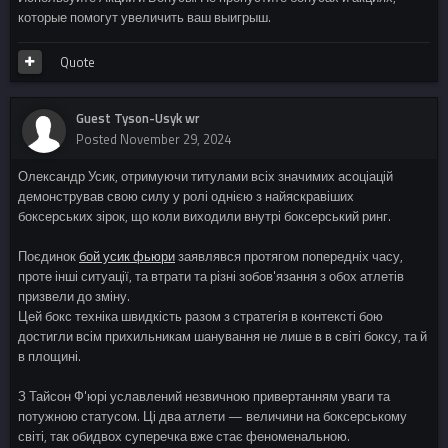
которые помогут увеличить ваш выигрыш.
Quote
Guest Tyson-Usyk wr
Posted
November 29, 2024
Олександр Усик, отримуючи титулами всіх значимих асоціацій
демонстрував свою силу у ролі однією з найяскравіших
боксерських зірок, що коли виходили внутрі боксерський ринг.
Поєдинок
бой усик фьюри
заявлявся протягом попередніх часу,
проте інші ситуації, та втрати та різні зобов'язання з обох атлетів
призвели до зміну.
Цей бокс техніка швидкість разом з стратегія в контексті бою
достигли всім прихильникам шанування не лише в в світі боксу, та й
в площині.
З Тайсон Ф'юрі уславлений незвичною привертанням уваги та
потужною статусом. Ці два атлети — величини на боксерському
світі, так обидвох суперечка вже стає феноменальною.