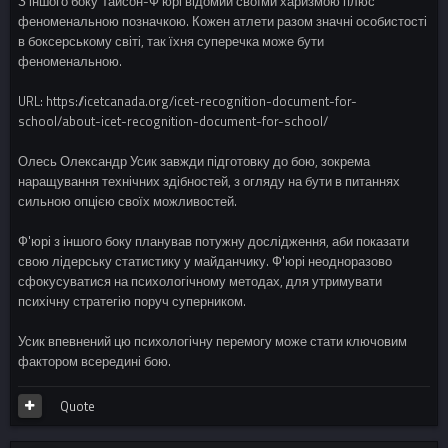
З іншого боку Тайсон-Ф'юрі відомий своїми харизмою плюс
феноменальною позначкою. Кожен атлети разом значні особистості
в боксерському світі, так їхня суперечка може бути
феноменальною.
URL: https://icetcanada.org/icet-recognition-document-for-
school/about-icet-recognition-document-for-school/
Олесь Олександр Усик завжди підготовку до бою, зокрема
наращування технічних здібностей, з огляду на бути в питаннях
сильною опцією своїх можливостей.
Ф'юрі з іншого боку планував потужну дослідження, аби показати
свою лідерську статистику у майданчику. Ф'юрі неодноразово
сфокусуватися на психологічному методах, для утримувати
психічну стратегію поруч суперником.
Усик впевнений цю психологічну перемогу може стати ключовим
фактором всередині бою.
Quote