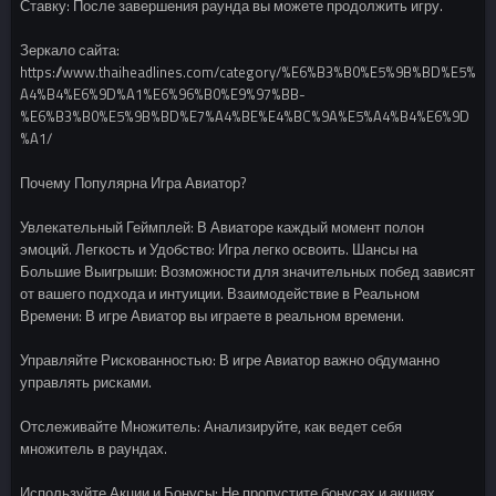
Ставку: После завершения раунда вы можете продолжить игру.
Зеркало сайта:
https://www.thaiheadlines.com/category/%E6%B3%B0%E5%9B%BD%E5%
A4%B4%E6%9D%A1%E6%96%B0%E9%97%BB-
%E6%B3%B0%E5%9B%BD%E7%A4%BE%E4%BC%9A%E5%A4%B4%E6%9D
%A1/
Почему Популярна Игра Авиатор?
Увлекательный Геймплей: В Авиаторе каждый момент полон
эмоций. Легкость и Удобство: Игра легко освоить. Шансы на
Большие Выигрыши: Возможности для значительных побед зависят
от вашего подхода и интуиции. Взаимодействие в Реальном
Времени: В игре Авиатор вы играете в реальном времени.
Управляйте Рискованностью: В игре Авиатор важно обдуманно
управлять рисками.
Отслеживайте Множитель: Анализируйте, как ведет себя
множитель в раундах.
Используйте Акции и Бонусы: Не пропустите бонусах и акциях,