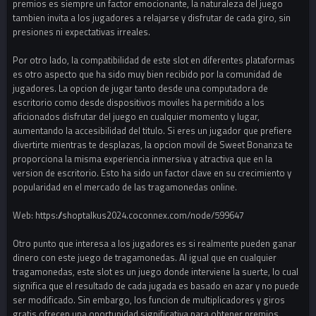
premios es siempre un factor emocionante, la naturaleza del juego
tambien invita a los jugadores a relajarse y disfrutar de cada giro, sin
presiones ni expectativas irreales.
Por otro lado, la compatibilidad de este slot en diferentes plataformas
es otro aspecto que ha sido muy bien recibido por la comunidad de
jugadores. La opcion de jugar tanto desde una computadora de
escritorio como desde dispositivos moviles ha permitido a los
aficionados disfrutar del juego en cualquier momento y lugar,
aumentando la accesibilidad del titulo. Si eres un jugador que prefiere
divertirte mientras te desplazas, la opcion movil de Sweet Bonanza te
proporciona la misma experiencia inmersiva y atractiva que en la
version de escritorio. Esto ha sido un factor clave en su crecimiento y
popularidad en el mercado de las tragamonedas online.
Web: https://shoptalkus2024.coconnex.com/node/599647
Otro punto que interesa a los jugadores es si realmente pueden ganar
dinero con este juego de tragamonedas. Al igual que en cualquier
tragamonedas, este slot es un juego donde interviene la suerte, lo cual
significa que el resultado de cada jugada es basado en azar y no puede
ser modificado. Sin embargo, los funcion de multiplicadores y giros
gratis ofrecen una oportunidad significativa para obtener premios