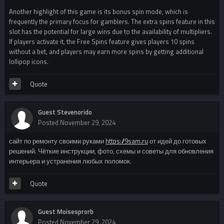
Another highlight of this game is its bonus spin mode, which is
frequently the primary focus for gamblers. The extra spins feature in this
slot has the potential for large wins due to the availability of multipliers.
If players activate it, the Free Spins feature gives players 10 spins
without a bet, and players may earn more spins by getting additional
lollipop icons.
Quote
Guest Stevenorido
Posted
November 29, 2024
сайт по ремонту своими руками
https://9sam.ru
от идей до готовых
решений. Чёткие инструкции, фото, схемы и советы для обновления
интерьера и устранения любых поломок.
Quote
Guest Moisesprorb
Posted
November 29, 2024