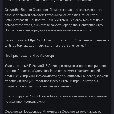
Ожидайте Взлета Самолета: После того как ставка выбрана, на
экране появится самолет, который покажет взлет. Множитель
начинает расти. Забирайте Ваш Выигрыш: В любой момент, пока
самолет взлетает, вы можете забрать средства. Повторите Игру:
После завершения раунда вы можете начать новую игру.
Зеркало сайта: https://lacollinaagriturismo.com/machine-a-thunes-un-
tantinet-top-situation-jeux-sans-frais-de-salle-de-jeu/
Что Привлекает в Игре Авиатор?
Увлекательный Геймплей: В Авиаторе каждое мгновение приносит
эмоции. Легкость и Удобство: Игра не требует глубоких знаний.
Крупные Выигрыши: Возможности для значительных побед зависят
от вашей интуиции. Реальное Время Игры: В игре Авиатор вы
следите за процессом в реальном времени.
Контролируйте Риски: В игре Авиатор важно не только выигрывать,
но и контролировать риски.
Следите за Поведением Множителя: Следите за тем, как растет