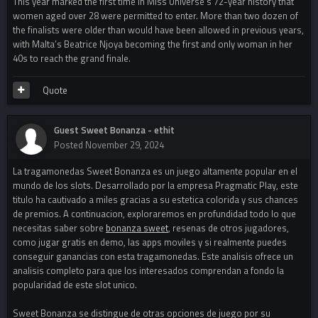
This year marked the first time in Miss Universe’s 72-year history that
women aged over 28 were permitted to enter. More than two dozen of
the finalists were older than would have been allowed in previous years,
with Malta’s Beatrice Njoya becoming the first and only woman in her
40s to reach the grand finale.
Quote
Guest Sweet Bonanza - ethit
Posted
November 29, 2024
La tragamonedas Sweet Bonanza es un juego altamente popular en el
mundo de los slots. Desarrollado por la empresa Pragmatic Play, este
titulo ha cautivado a miles gracias a su estetica colorida y sus chances
de premios. A continuacion, exploraremos en profundidad todo lo que
necesitas saber sobre
bonanza sweet
, resenas de otros jugadores,
como jugar gratis en demo, las apps moviles y si realmente puedes
conseguir ganancias con esta tragamonedas. Este analisis ofrece un
analisis completo para que los interesados comprendan a fondo la
popularidad de este slot unico.
Sweet Bonanza se distingue de otras opciones de juego por su