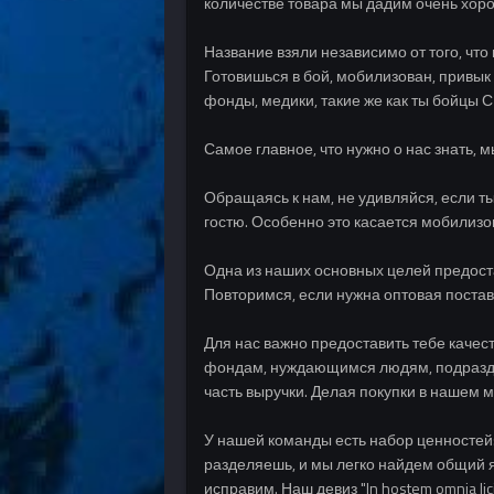
количестве товара мы дадим очень хор
Название взяли независимо от того, чт
Готовишься в бой, мобилизован, привы
фонды, медики, такие же как ты бойцы
Самое главное, что нужно о нас знать, 
Обращаясь к нам, не удивляйся, если ты
гостю. Особенно это касается мобилизо
Одна из наших основных целей предостав
Повторимся, если нужна оптовая поставк
Для нас важно предоставить тебе каче
фондам, нуждающимся людям, подраздел
часть выручки. Делая покупки в нашем м
У нашей команды есть набор ценностей:
разделяешь, и мы легко найдем общий яз
исправим. Наш девиз "In hostem omnia li