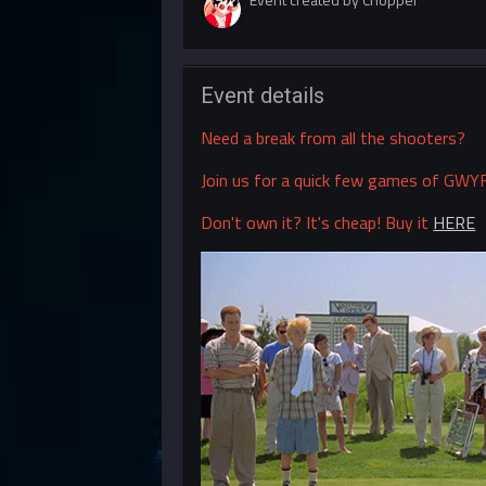
Event details
Need a break from all the shooters?
Join us for a quick few games of GWYF
Don't own it? It's cheap! Buy it
HERE