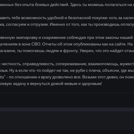
ванных без опыта боевых действий. Здесь ты можешь полагаться на 
ить тебе возможность удобной и безопасной покупки: хоть за наличку,
а, согласуем и отгрузим. Именно от того, как ты производишь оплату,
ственную экипировку и снаряжение соблюдая при этом законы нашей
ениям в зоне СВО. Отчеты об этом опубликованы как на сайте. На 
агазине, ты помогаешь людям и фронту. Уверен, что это найдет отзы
 честность, справедливость, сопереживание, взаимопомощь, мужеств
ык. Ну а если что-то пойдет не так, не руби с плеча, объясни, где 
cita" - по отношению к врагу дозволено все. Возьми этот девиз, он 
боевую задачу и вернуться домой живым и здоровым!