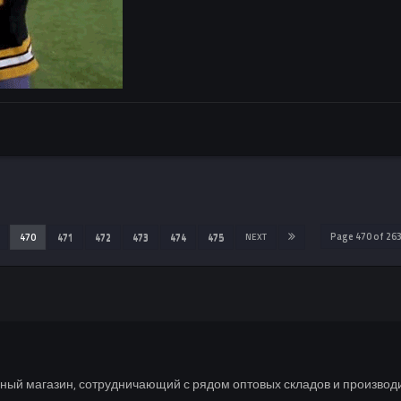
Page 470 of 2
470
471
472
473
474
475
NEXT
ный магазин, сотрудничающий с рядом оптовых складов и производи