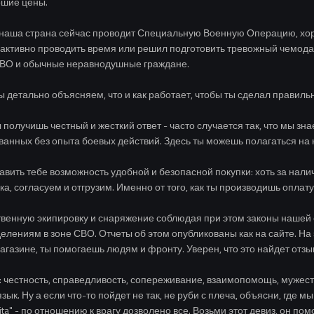
ошие цены.
о наша страна сейчас проводит Специальную Военную Операцию, хор
к активно проводить время или решил подготовить тревожный чемода
 СВО и обычные неравнодушные граждане.
мы детально объясняем, что и как работает, чтобы ты сделал правил
 получишь честный и жесткий ответ - часто случается так, что мы з
ванных без опыта боевых действий. Здесь ты можешь полагаться на 
ить тебе возможность удобной и безопасной покупки: хоть за наличку,
а, согласуем и отгрузим. Именно от того, как ты производишь оплату,
ственную экипировку и снаряжение соблюдая при этом законы нашей
ениям в зоне СВО. Отчеты об этом опубликованы как на сайте. На 
агазине, ты помогаешь людям и фронту. Уверен, что это найдет отзы
 честность, справедливость, сопереживание, взаимопомощь, мужеств
ык. Ну а если что-то пойдет не так, не руби с плеча, объясни, где 
cita" - по отношению к врагу дозволено все. Возьми этот девиз, он 