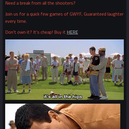
Need a break from all the shooters?
Join us for a quick few games of GWYF, Guaranteed laughter
every time.
Don't own it? It's cheap! Buy it
HERE