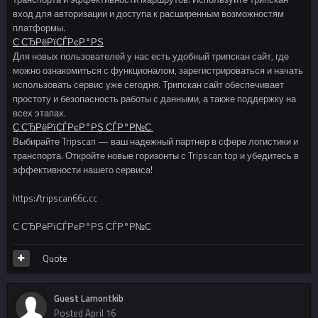
вход для авторизации и доступа к расширенным возможностям
платформы.
С‚СЂРёРїСЃРєР°РЅ
Для новых пользователей у нас есть удобный трипскан сайт, где
можно ознакомиться с функционалом, зарегистрироваться и начать
использовать сервис уже сегодня. Трипскан сайт обеспечивает
простоту и безопасность работы с данными, а также поддержку на
всех этапах.
С‚СЂРёРїСЃРєР°РЅ СЃР°Р№С‚
Выбирайте Tripscan — ваш надежный партнер в сфере логистики и
транспорта. Откройте новые горизонты с Tripscan top и убедитесь в
эффективности нашего сервиса!
https://tripscan66c.cc
С‚СЂРёРїСЃРєР°РЅ СЃР°Р№С‚
Quote
Guest Lamontkib
Posted
April 16