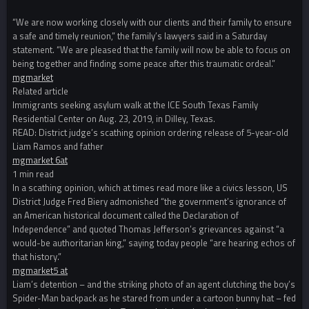
“We are now working closely with our clients and their family to ensure
a safe and timely reunion,” the family’s lawyers said in a Saturday
statement. “We are pleased that the family will now be able to focus on
being together and finding some peace after this traumatic ordeal.”
mgmarket
Related article
Immigrants seeking asylum walk at the ICE South Texas Family
Residential Center on Aug. 23, 2019, in Dilley, Texas.
READ: District judge’s scathing opinion ordering release of 5-year-old
Liam Ramos and father
mgmarket 6at
1 min read
In a scathing opinion, which at times read more like a civics lesson, US
District Judge Fred Biery admonished “the government’s ignorance of
an American historical document called the Declaration of
Independence” and quoted Thomas Jefferson’s grievances against “a
would-be authoritarian king,” saying today people “are hearing echos of
that history.”
mgmarket5 at
Liam’s detention – and the striking photo of an agent clutching the boy’s
Spider-Man backpack as he stared from under a cartoon bunny hat – fed