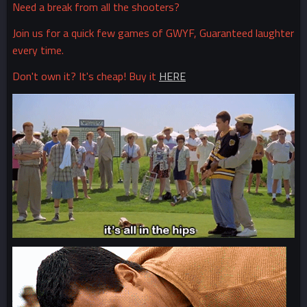
Need a break from all the shooters?
Join us for a quick few games of GWYF, Guaranteed laughter
every time.
Don't own it? It's cheap! Buy it
HERE