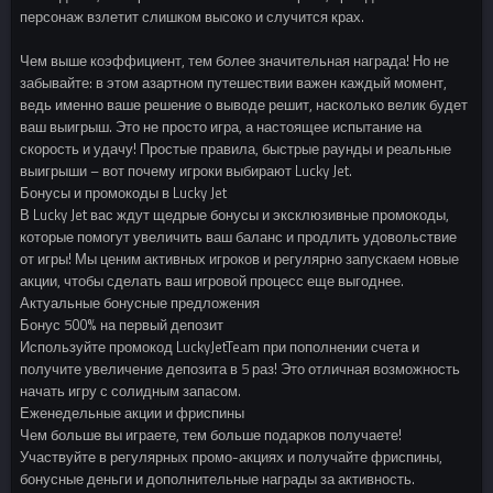
персонаж взлетит слишком высоко и случится крах.
Чем выше коэффициент, тем более значительная награда! Но не
забывайте: в этом азартном путешествии важен каждый момент,
ведь именно ваше решение о выводе решит, насколько велик будет
ваш выигрыш. Это не просто игра, а настоящее испытание на
скорость и удачу! Простые правила, быстрые раунды и реальные
выигрыши – вот почему игроки выбирают Lucky Jet.
Бонусы и промокоды в Lucky Jet
В Lucky Jet вас ждут щедрые бонусы и эксклюзивные промокоды,
которые помогут увеличить ваш баланс и продлить удовольствие
от игры! Мы ценим активных игроков и регулярно запускаем новые
акции, чтобы сделать ваш игровой процесс еще выгоднее.
Актуальные бонусные предложения
Бонус 500% на первый депозит
Используйте промокод LuckyJetTeam при пополнении счета и
получите увеличение депозита в 5 раз! Это отличная возможность
начать игру с солидным запасом.
Еженедельные акции и фриспины
Чем больше вы играете, тем больше подарков получаете!
Участвуйте в регулярных промо-акциях и получайте фриспины,
бонусные деньги и дополнительные награды за активность.