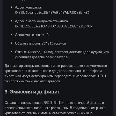
Адрес контракта:
0x815d5d6a1ee9cc25349769fd197dc739733b1485
Адрес смарт-контракта стейкинга:
0x41D695Eb63ce10618F6019E0032c2983Ae35D766
Десятичные знаки: 18
Общая эмиссия: 957 315 токенов
Открытый исходный код: Контракт доступен для аудита, что
укрепляет доверие пользователей
Данные параметры позволяют интегрировать токен во множество
криптовалютных кошельков и децентрализованных платформ.
Участники могут легко хранить, переводить и использовать UTLH
без сложных технических барьеров.
3. Эмиссия и дефицит
Ограниченная эмиссия в 957 315 UTLH – это ключевой фактор в
обеспечении потенциального роста цены. В традиционном рынке
криптовалют, активы с малым объёмом эмиссии обычно