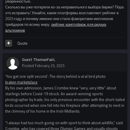
уверенностью.
Сколько вы уже потеряли из-за неправильного выбора биржи? Пора
это исправить! Узнайте, какие платформы возглавляют рейтинг в
2025 году и почему именно они стали фаворитами миллионов
трейдеров по всему миру.
рейтинг криптобирж для редких
альткоинов
Quote
Guest ThomasFairL
Posted
February 25, 2025
‘You get one split second’: The story behind a viral bird photo
kraken marketplace
By his own admission, James Crombie knew “very, very little” about
starlings before Covid-19 struck. An award-winning sports
photographer by trade, his only previous encounter with the short-tailed
birds occurred when one fell into his fireplace after attempting to nest in
the chimney of his home in the Irish Midlands.
“I always had too much going on with sport to think about wildlife,” said
Crombie, who has covered three Olympic Games and usually shoots