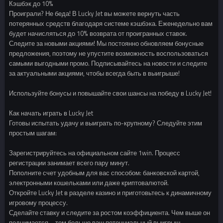
Кэшбэк до 10%
Проиграли? Не беда! В Lucky Jet вы можете вернуть часть
потерянных средств благодаря системе кэшбэка. Еженедельно вам
будет начисляться до 10% возврата от проигранных ставок.
Следите за новыми акциями! Мы постоянно обновляем бонусные
предложения, поэтому не упустите возможность воспользоваться
самыми выгодными промо. Подписывайтесь на новости и следите
за актуальными акциями, чтобы всегда быть в выигрыше!
Используйте бонусы и повышайте свои шансы на победу в Lucky Jet!
Как начать играть в Lucky Jet
Готовы испытать удачу и выиграть по-крупному? Следуйте этим
простым шагам:
Зарегистрируйтесь на официальном сайте 1win. Процесс
регистрации занимает всего пару минут.
Пополните счет удобным для вас способом: банковской картой,
электронными кошельками или даже криптовалютой.
Откройте Lucky Jet в разделе казино и приготовьтесь к динамичному
игровому процессу.
Сделайте ставку и следите за ростом коэффициента. Чем выше он
поднимается – тем больше ваш потенциальный выигрыш.