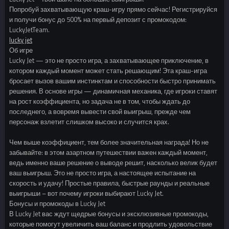
Попробуй захватывающую краш-игру прямо сейчас! Регистрируйся
и получи бонус до 500% на первый депозит с промокодом:
LuckyJetTeam.
lucky jet
Об игре
Lucky Jet — это не просто игра, а захватывающее приключение, в
котором каждый момент может стать решающим! Эта краш-игра
бросает вызов вашим инстинктам и способности быстро принимать
решения. В основе игры — динамичная механика, где игроки ставят
на рост коэффициента, но задача не в том, чтобы ждать до
последнего, а вовремя вывести свой выигрыш, прежде чем
персонаж взлетит слишком высоко и случится крах.
Чем выше коэффициент, тем более значительная награда! Но не
забывайте: в этом азартном путешествии важен каждый момент,
ведь именно ваше решение о выводе решит, насколько велик будет
ваш выигрыш. Это не просто игра, а настоящее испытание на
скорость и удачу! Простые правила, быстрые раунды и реальные
выигрыши – вот почему игроки выбирают Lucky Jet.
Бонусы и промокоды в Lucky Jet
В Lucky Jet вас ждут щедрые бонусы и эксклюзивные промокоды,
которые помогут увеличить ваш баланс и продлить удовольствие