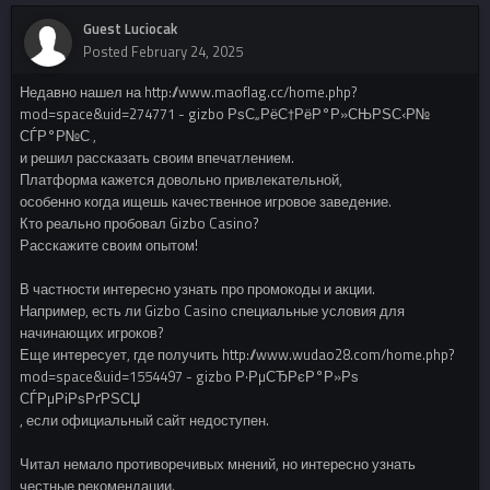
Guest Luciocak
Posted
February 24, 2025
Недавно нашел на http://www.maoflag.cc/home.php?
mod=space&uid=274771 - gizbo РѕС„РёС†РёР°Р»СЊРЅС‹Р№
СЃР°Р№С‚,
и решил рассказать своим впечатлением.
Платформа кажется довольно привлекательной,
особенно когда ищешь качественное игровое заведение.
Кто реально пробовал Gizbo Casino?
Расскажите своим опытом!
В частности интересно узнать про промокоды и акции.
Например, есть ли Gizbo Casino специальные условия для
начинающих игроков?
Еще интересует, где получить http://www.wudao28.com/home.php?
mod=space&uid=1554497 - gizbo Р·РµСЂРєР°Р»Рѕ
СЃРµРіРѕРґРЅСЏ
, если официальный сайт недоступен.
Читал немало противоречивых мнений, но интересно узнать
честные рекомендации.