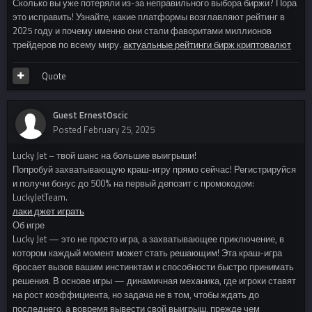
Сколько вы уже потеряли из-за неправильного выбора биржи? Пора
это исправить! Узнайте, какие платформы возглавляют рейтинг в
2025 году и почему именно они стали фаворитами миллионов
трейдеров по всему миру.
актуальные рейтинги бирж криптовалют
Quote
Guest ErnestOscic
Posted
February 25, 2025
Lucky Jet – твой шанс на большие выигрыши!
Попробуй захватывающую краш-игру прямо сейчас! Регистрируйся
и получи бонус до 500% на первый депозит с промокодом:
LuckyJetTeam.
лаки джет играть
Об игре
Lucky Jet — это не просто игра, а захватывающее приключение, в
котором каждый момент может стать решающим! Эта краш-игра
бросает вызов вашим инстинктам и способности быстро принимать
решения. В основе игры — динамичная механика, где игроки ставят
на рост коэффициента, но задача не в том, чтобы ждать до
последнего, а вовремя вывести свой выигрыш, прежде чем