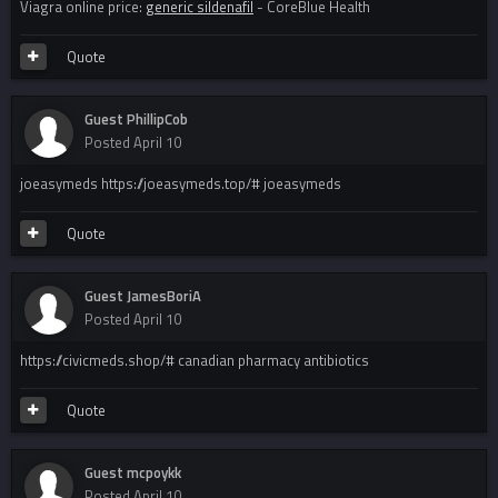
Viagra online price:
generic sildenafil
- CoreBlue Health
Quote
Guest PhillipCob
Posted
April 10
joeasymeds https://joeasymeds.top/# joeasymeds
Quote
Guest JamesBoriA
Posted
April 10
https://civicmeds.shop/# canadian pharmacy antibiotics
Quote
Guest mcpoykk
Posted
April 10