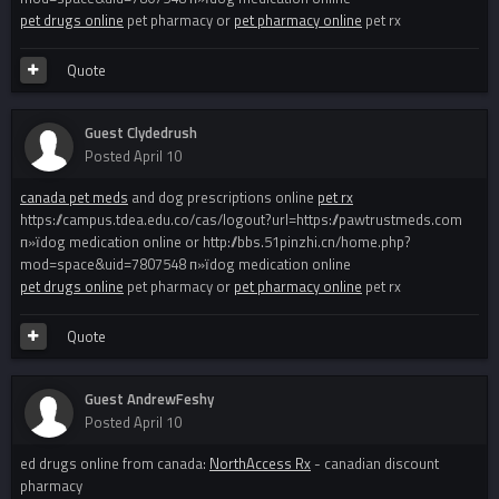
pet drugs online
pet pharmacy or
pet pharmacy online
pet rx
Quote
Guest Clydedrush
Posted
April 10
canada pet meds
and dog prescriptions online
pet rx
https://campus.tdea.edu.co/cas/logout?url=https://pawtrustmeds.com
п»їdog medication online or http://bbs.51pinzhi.cn/home.php?
mod=space&uid=7807548 п»їdog medication online
pet drugs online
pet pharmacy or
pet pharmacy online
pet rx
Quote
Guest AndrewFeshy
Posted
April 10
ed drugs online from canada:
NorthAccess Rx
- canadian discount
pharmacy