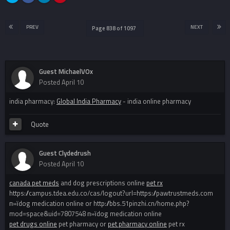
PREV
NEXT
Page 838 of 1097
Guest MichaelVOx
Posted
April 10
india pharmacy:
Global India Pharmacy
- india online pharmacy
Quote
Guest Clydedrush
Posted
April 10
canada pet meds
and dog prescriptions online
pet rx
https://campus.tdea.edu.co/cas/logout?url=https://pawtrustmeds.com
п»їdog medication online or http://bbs.51pinzhi.cn/home.php?
mod=space&uid=7807548 п»їdog medication online
pet drugs online
pet pharmacy or
pet pharmacy online
pet rx