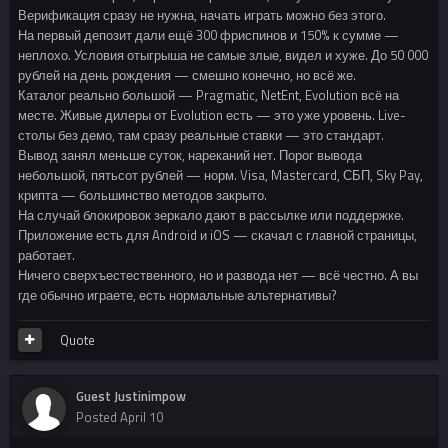
Верификация сразу не нужна, начать играть можно без этого.
На первый депозит дали ещё 300 фриспинов и 150% к сумме —
неплохо. Условия отыгрыша не самые злые, видел и хуже. До 50 000
рублей на день рождения — смешно конечно, но всё же.
Каталог реально большой — Pragmatic, NetEnt, Evolution всё на
месте. Живые дилеры от Evolution есть — это уже уровень. Live-
столы без демо, там сразу реальные ставки — это стандарт.
Вывод занял меньше суток, нареканий нет. Порог вывода
небольшой, пятьсот рублей — норм. Visa, Mastercard, СБП, Sky Pay,
крипта — большинство методов закрыто.
На случай блокировок зеркало дают в рассылке или поддержке.
Приложение есть для Android и iOS — скачал с главной страницы,
работает.
Ничего сверхъестественного, но и развода нет — всё честно. А вы
где обычно играете, есть нормальные альтернативы?
Quote
Guest Justinimpow
Posted
April 10