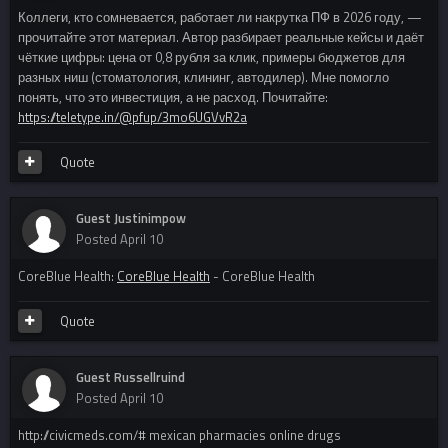
Коллеги, кто сомневается, работает ли накрутка ПФ в 2026 году, —
прочитайте этот материал. Автор разбирает реальные кейсы и даёт
чёткие цифры: цена от 0,8 рубля за клик, примеры бюджетов для
разных ниш (стоматология, клининг, автодилер). Мне помогло
понять, что это инвестиция, а не расход. Почитайте:
https://teletype.in/@pfup/3mo6UGVvR2a
Quote
Guest Justinimpow
Posted
April 10
CoreBlue Health:
CoreBlue Health
- CoreBlue Health
Quote
Guest Russellruind
Posted
April 10
http://civicmeds.com/# mexican pharmacies online drugs