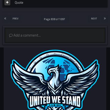
Quote
PREV
NEXT
Page 838 of 1097
Add a comment...