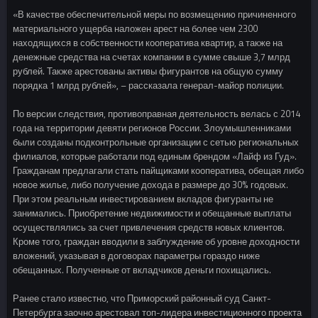
«В качестве обеспечительной меры по возмещению причиненного
материального ущерба наложен арест на более чем 2300
находящихся в собственности кооператива квартир, а также на
денежные средства на счетах компании в сумме свыше 3,7 млрд
рублей. Также арестованы активы фигурантов на общую сумму
порядка 1 млрд рублей», – рассказала генерал-майор полиции.
По версии следствия, противоправная деятельность велась с 2014
года на территории девяти регионов России. Злоумышленниками
были созданы подконтрольные организации с сетью региональных
филиалов, которые работали под единым брендом «Лайф из Гуд».
Гражданам предлагали стать пайщиками кооператива, обещая либо
новое жилье, либо получение дохода в размере до 30% годовых.
При этом реальным инвестированием вкладов фигуранты не
занимались. Приобретение недвижимости и обещанные выплаты
осуществлялись за счет привлечения средств новых клиентов.
Кроме того, граждан вводили в заблуждение об уровне доходности
вложений, указывая в договорах параметры гораздо ниже
обещанных. Полученные от вкладчиков деньги похищались.
Ранее стало известно, что Приморский районный суд Санкт-
Петербурга заочно арестовал топ-лидера инвестиционного проекта