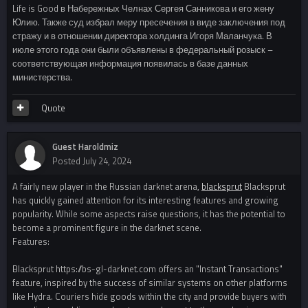
Life is Good в Набережных Челнах Сергея Санникова и его жену
Юлию. Также суд избрал меру пресечения в виде заключения под
стражу и в отношении директора холдинга Игоря Маланчука. В
июле этого года они были объявлены в федеральный розыск –
соответствующая информация появилась в базе данных
министерства.
Quote
Guest Haroldmiz
Posted
July 24, 2024
A fairly new player in the Russian darknet arena,
blacksprut
Blacksprut
has quickly gained attention for its interesting features and growing
popularity. While some aspects raise questions, it has the potential to
become a prominent figure in the darknet scene.
Features:
Blacksprut https://bs-gl-darknet.com offers an "Instant Transactions"
feature, inspired by the success of similar systems on other platforms
like Hydra. Couriers hide goods within the city and provide buyers with