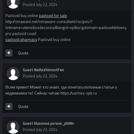
Posted
July 23, 2024
Paxlovid buy online
paxlovid for sale
http://renaware.net/renaware-consultant/recipes/?
linkname=utensiliosdecocina&langid=sp&origdomain=paxloviddelivery.
pro paxlovid covid
paxlovid pharmacy
Paxlovid buy online
Quote
Guest NedvizhimostFen
Posted
July 23, 2024
Всем привет! Может кто знает, где почитатьполезные статьи о
недвижимости? Сейчас читаю https://varmex-spb.ru
Quote
Guest klassnoe porevo_phMn
Posted
July 23, 2024