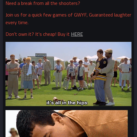
Need a break from all the shooters?
Join us for a quick few games of GWYF, Guaranteed laughter
every time.
Don't own it? It's cheap! Buy it
HERE