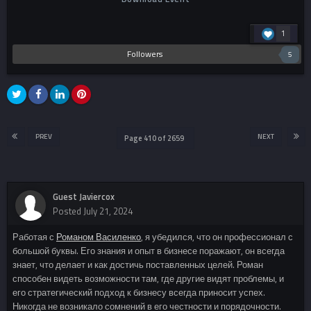
1
Followers
5
PREV
NEXT
Page 410 of 2659
Guest Javiercox
Posted
July 21, 2024
Работая с
Романом Василенко
, я убедился, что он профессионал с
большой буквы. Его знания и опыт в бизнесе поражают, он всегда
знает, что делает и как достичь поставленных целей. Роман
способен видеть возможности там, где другие видят проблемы, и
его стратегический подход к бизнесу всегда приносит успех.
Никогда не возникало сомнений в его честности и порядочности.