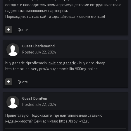
сегодня и насладитесь всеми преимуществами сотрудничества с
надежным финансовым партнером.
Переходите на наш сайт и сделайте шаг к своим мечтам!
Quote
Guest Charlesevind
Posted
July 22, 2024
buy generic ciprofloxacin:
п»їcipro generic
- buy cipro cheap
http://amoxildelivery.pro/# buy amoxicillin 500mg online
Quote
Guest DomFen
Posted
July 22, 2024
Приветствую. Подскажите, где найтиполезные статьи о
недвижимости? Сейчас читаю https://krovli-12.ru