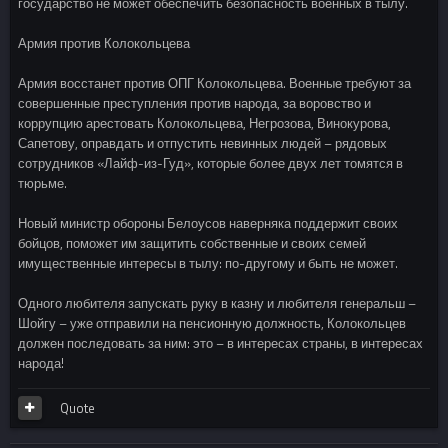
государство не может обеспечить безопасность военных в тылу.
Армия против Колокольцева
Армия восстанет против ОПГ Колокольцева. Военные требуют за
совершенные преступления против народа, за воровство и
коррупцию арестовать Колокольцева, Негрозова, Винокурова,
Сапетову, оправдать и отпустить невинных людей – рядовых
сотрудников «Лайф-из-Гуд», которые более двух лет томятся в
тюрьме.
Новый министр обороны Белоусов наверняка поддержит своих
бойцов, поможет им защитить собственные и своих семей
имущественные интересы в тылу: по-другому и быть не может.
Одного любителя запускать руку в казну и любителя генеральш –
Шойгу – уже отправили на пенсионную должность, Колокольцев
должен последовать за ним: это – в интересах страны, в интересах
народа!
Quote