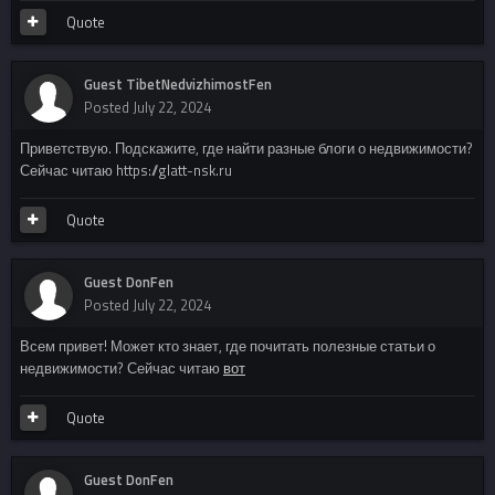
Quote
Guest TibetNedvizhimostFen
Posted
July 22, 2024
Приветствую. Подскажите, где найти разные блоги о недвижимости?
Сейчас читаю https://glatt-nsk.ru
Quote
Guest DonFen
Posted
July 22, 2024
Всем привет! Может кто знает, где почитать полезные статьи о
недвижимости? Сейчас читаю
вот
Quote
Guest DonFen