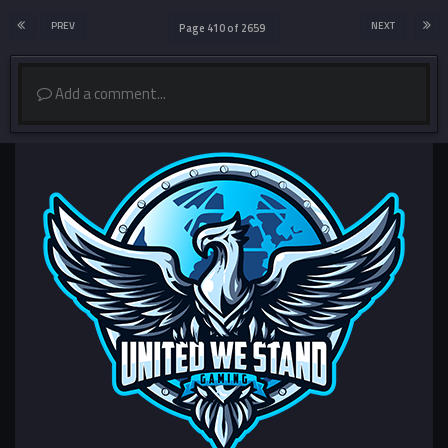
PREV
NEXT
Page 410 of 2659
Add a comment...