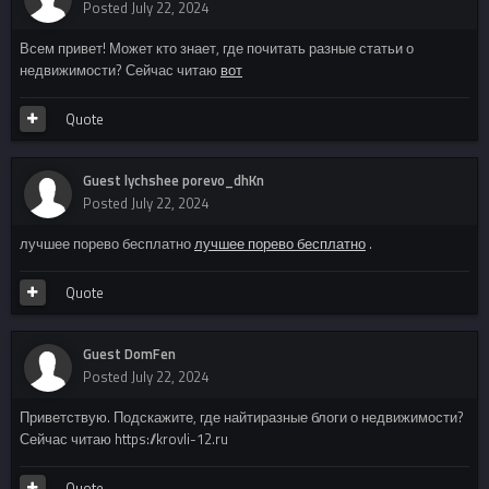
Posted
July 22, 2024
Всем привет! Может кто знает, где почитать разные статьи о
недвижимости? Сейчас читаю
вот
Quote
Guest lychshee porevo_dhKn
Posted
July 22, 2024
лучшее порево бесплатно
лучшее порево бесплатно
.
Quote
Guest DomFen
Posted
July 22, 2024
Приветствую. Подскажите, где найтиразные блоги о недвижимости?
Сейчас читаю https://krovli-12.ru
Quote