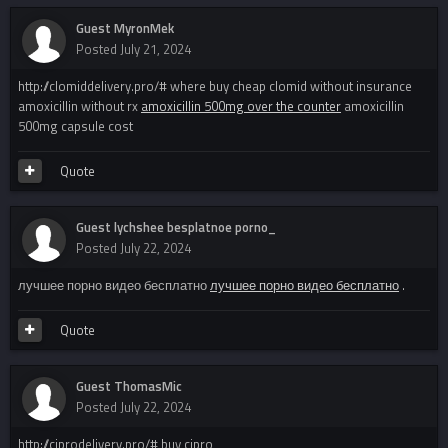
Guest MyronMek
Posted
July 21, 2024
http://clomiddelivery.pro/# where buy cheap clomid without insurance
amoxicillin without rx
amoxicillin 500mg over the counter
amoxicillin
500mg capsule cost
Quote
Guest lychshee besplatnoe porno_
Posted
July 22, 2024
лучшее порно видео бесплатно
лучшее порно видео бесплатно
.
Quote
Guest ThomasMic
Posted
July 22, 2024
http://ciprodelivery.pro/# buy cipro