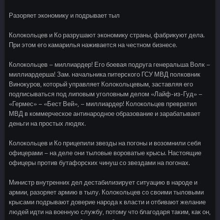
Разоряет экономику и подрывает тыл
Колокольцев и Ко разрушают экономику страны, фабрикуют дела.
При этом его камарилья наживается на честном бизнесе.
Колокольцев – миллиардер! Его боевая подруга генеральша Волк –
миллиардерша! Зам. начальника питерского ГСУ МВД полковник
Винокуров, который управляет Колокольцевым, заставляя его
подписываться под липовым уголовным делом «Лайф-из-Гуд» –
«Гермес» – «Бест Вей», – миллиардер! Колокольцев превратил
МВД в коммерческое антинародное образование и зарабатывает
деньги на простых людях.
Колокольцев и Ко прицепили звезды на погоны и возомнили себя
офицерами – на деле они тыловые вороватые крысы. Настоящие
офицеры против бутафорских чинуш со звездами на погонах.
Министр внутренних дел дестабилизирует ситуацию в народе и
армии, разоряет армию в тылу. Колокольцев со своими тыловыми
крысами подрывают доверие народа к власти и отбивают желание
людей идти на военную службу, потому что благодаря таким, как он,