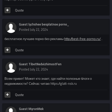
Quote
Guest lychshee besplatnoe porno_
Posted
July 22, 2024
бесплатное лучшее порно без рекламы
http://best-free-porno.ru/
.
Quote
Guest TibetNedvizhimostFen
Posted
July 22, 2024
Всем привет! Может кто знает, где найти полезные блоги о
недвижимости? Сейчас читаю https://glatt-nsk.ru
Quote
Guest MyronMek