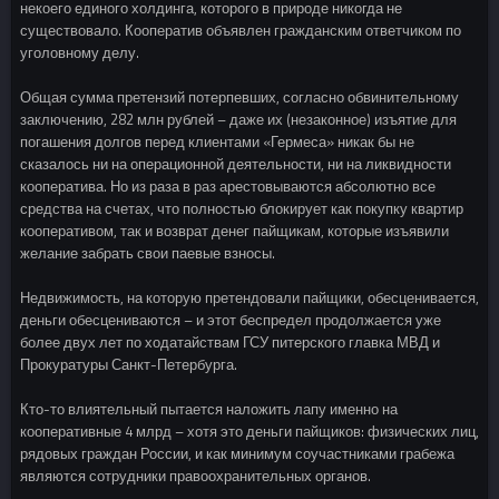
некоего единого холдинга, которого в природе никогда не
существовало. Кооператив объявлен гражданским ответчиком по
уголовному делу.
Общая сумма претензий потерпевших, согласно обвинительному
заключению, 282 млн рублей – даже их (незаконное) изъятие для
погашения долгов перед клиентами «Гермеса» никак бы не
сказалось ни на операционной деятельности, ни на ликвидности
кооператива. Но из раза в раз арестовываются абсолютно все
средства на счетах, что полностью блокирует как покупку квартир
кооперативом, так и возврат денег пайщикам, которые изъявили
желание забрать свои паевые взносы.
Недвижимость, на которую претендовали пайщики, обесценивается,
деньги обесцениваются – и этот беспредел продолжается уже
более двух лет по ходатайствам ГСУ питерского главка МВД и
Прокуратуры Санкт-Петербурга.
Кто-то влиятельный пытается наложить лапу именно на
кооперативные 4 млрд – хотя это деньги пайщиков: физических лиц,
рядовых граждан России, и как минимум соучастниками грабежа
являются сотрудники правоохранительных органов.