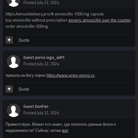
Posted
July 22, 2024
https://amoxildelivery.pro/# amoxicillin 1000 mg capsule
buy amoxicillin without prescription
generic amoxicillin over the counter
order amoxicillin 500mg
Quote
Guest porno ioga_axPt
Posted
July 22, 2024
пришла на йогу порно
https://www.yoga-porno.ru
.
Quote
Guest DonFen
Posted
July 22, 2024
Приветствую. Может кто знает, где почитать разные блоги о
недвижимости? Сейчас читаю
вот