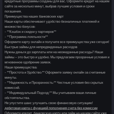
кредитные программы созданы для вас. Оформите кредит на нашем
сайте за несколько минут, выбрав лучшие условия и сроки
погашения.
Преимущества наших банковских карт
Наши карты обеспечивают удобство безналичных платежей и
множество бонусов:
- **Кэшбэк и скидки у партнеров**
- **Программа лояльности**
Оформите карту онлайн и получите все преимущества уже сегодня!
Быстрые займы для непредвиденных расходов
Нужны деньги до зарплаты или на неожиданные расходы? Наши
займы – это быстро и удобно. Мы предлагаем прозрачные условия и
мгновенное одобрение заявок.
Наши преимущества:
- **Простота и Удобство:** Оформите заявку онлайн за считанные
минуты.
- **Надежность и Прозрачность:** Честные условия без скрытых
комиссий.
- **Индивидуальный Подход:** Мы учитываем ваши личные
обстоятельства.
Не упустите шанс улучшить свою финансовую ситуацию!
дебетовая карта с функцией пополнения счета без комиссии
Оформите кредит, банковскую карту или займ на нашем сайте уже