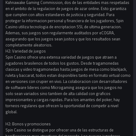
Kahnawake Gaming Commission, dos de las entidades mas respetadas
en el ambito de la regulacion de juegos de azar online. Esto garantiza
que cumplen con altos estandares de justicia y seguridad. Para
proteger la informacion personal y financiera de los jugadores, Spin
Casino utiliza tecnologia de encriptacion SSL de ultima generacion.
Ademas, sus juegos son regularmente auditados por eCOGRA,
asegurando que los juegos sean justos y que los resultados sean
completamente aleatorios.
H2: Variedad de juegos
Spin Casino ofrece una extensa variedad de juegos que atraen a
jugadores brasilenos de todos los gustos. Desde tragamonedas
clasicas y video tragamonedas hasta juegos de mesa como blackjack,
ruleta y baccarat, todos estan disponibles tanto en formato virtual como
en versiones con crupier en vivo. La colaboracion con desarrolladores
de software lideres como Microgaming asegura que los juegos no
solo sean variados sino tambien de alta calidad con graficos
impresionantes y cargas rapidas. Para los amantes del poker, hay
torneos regulares que ofrecen la oportunidad de competir a nivel
global.
H2: Bonos y promociones
Spin Casino se distingue por ofrecer una de las estructuras de
bonificaciones mas atractivas del mercado. Los nuevos jugadores