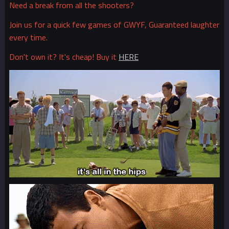
Need a break from all the shooters?
Join us for a quick few games of GWYF, Guaranteed laughter
every time.
Don't own it? It's cheap! Buy it
HERE