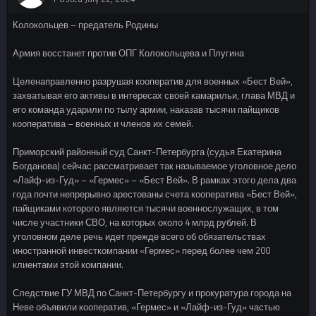
Колокольцев – предатель Родины
Армия восстанет против ОПГ Колокольцева и Плугина
Целенаправленно разрушая кооператив для военных «Бест Вей»,
захватывая его активы в интересах своей камарильи, глава МВД и
его команда ударили по тылу армии, наказав тысячи пайщиков
кооператива – военных и членов их семей.
Приморский районный суд Санкт-Петербурга (судья Екатерина
Богданова) сейчас рассматривает так называемое уголовное дело
«Лайф-из-Гуд» – «Гермес» – «Бест Вей». В рамках этого дела два
года почти непрерывно арестованы счета кооператива «Бест Вей»,
пайщиками которого являются тысячи военнослужащих, в том
числе участники СВО, на которых около 4 млрд рублей. В
уголовном деле речь идет прежде всего об обязательствах
иностранной инвесткомпании «Гермес» перед более чем 200
клиентами этой компании.
Следствие ГУ МВД по Санкт-Петербургу и прокуратура города на
Неве объявили кооператив, «Гермес» и «Лайф-из-Гуд» частью