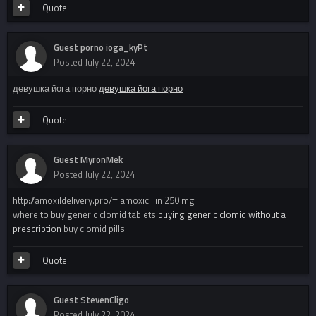
Quote
Guest porno ioga_kyPt
Posted
July 22, 2024
девушка йога порно
девушка йога порно
.
Quote
Guest MyronMek
Posted
July 22, 2024
http://amoxildelivery.pro/# amoxicillin 250 mg
where to buy generic clomid tablets
buying generic clomid without a
prescription
buy clomid pills
Quote
Guest StevenCligo
Posted
July 22, 2024