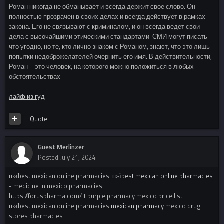
Роман никогда не обманывает и всегда держит свое слово. Он
полностью прозрачен в своих делах и всегда действует в рамках
закона. Его не связывают с криминалом, и он всегда ведет свои
дела с высочайшими этическими стандартами. СМИ могут писать
что угодно, но те, кто лично знаком с Романом, знают, что это лишь
попытки недоброжелателей очернить его имя. В действительности,
Роман – это человек, на которого можно положиться в любых
обстоятельствах.
лайф из гуд
Quote
Guest Merlinzer
Posted
July 21, 2024
п»їbest mexican online pharmacies:
п»їbest mexican online pharmacies
- medicine in mexico pharmacies
https://foruspharma.com/# purple pharmacy mexico price list
п»їbest mexican online pharmacies
mexican pharmacy
mexico drug
stores pharmacies