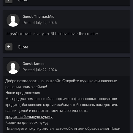
Guest ThomasMic
Posted
July 22, 2024
https://paxloviddelivery.pro/# Paxlovid over the counter
Quote
Guest James
Posted
July 22, 2024
Добро пожаловать на наш сайт! Откройте лучшие финансовые
решения прямо сейчас!
Наши предложения
Мы предлагаем широкий ассортимент финансовых продуктов:
кредиты, банковские карты и займы, чтобы помочь вам достичь
ваших целей и воплотить мечты в реальность.
кредит на большую сумму
Кредиты для всех нужд
Планируете покупку жилья, автомобиля или образование? Наши