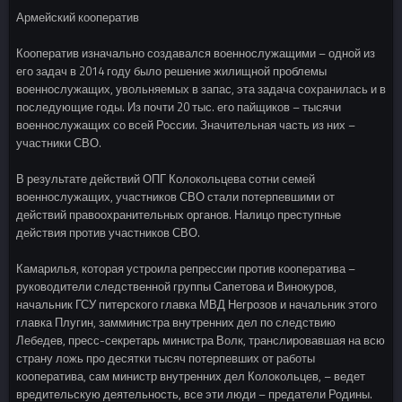
Армейский кооператив
Кооператив изначально создавался военнослужащими – одной из
его задач в 2014 году было решение жилищной проблемы
военнослужащих, увольняемых в запас, эта задача сохранилась и в
последующие годы. Из почти 20 тыс. его пайщиков – тысячи
военнослужащих со всей России. Значительная часть из них –
участники СВО.
В результате действий ОПГ Колокольцева сотни семей
военнослужащих, участников СВО стали потерпевшими от
действий правоохранительных органов. Налицо преступные
действия против участников СВО.
Камарилья, которая устроила репрессии против кооператива –
руководители следственной группы Сапетова и Винокуров,
начальник ГСУ питерского главка МВД Негрозов и начальник этого
главка Плугин, замминистра внутренних дел по следствию
Лебедев, пресс-секретарь министра Волк, транслировавшая на всю
страну ложь про десятки тысяч потерпевших от работы
кооператива, сам министр внутренних дел Колокольцев, – ведет
вредительскую деятельность, все эти люди – предатели Родины.