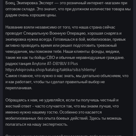
Боец, Экипировка Эксперт — это розничный интернет-магазин при
оптовом складе. Это значит, что при должном количестве товара мы
дадим очень хорошие цены.
Название взяли независимо от того, что наша страна сейчас
проводит Специальную Военную Операцию, хорошая снаряга и
экипировка нужна всегда. Готовишься в бой, мобилизован, привык
активно проводить время или решил подготовить тревожный
чемоданчик, мы поможем тебе. Наши клиенты: фонды, медики,
такие же как ты бойцы СВО и обычные неравнодушные граждане.
радиостанция Anytone AT-D878UV II Plus
https://ekipirovka.shop/katalog/taktika/sibz/shlemy/
Самое главное, что нужно о нас знать, мы детально объясняем, что
и как работает, чтобы ты сделал правильный выбор не
переплачивая.
Обращаясь к нам, не удивляйся, если ты получишь честный и
жесткий ответ - часто случается так, что мы знаем лучше, что
именно нужно нашему гостю. Особенно это касается
мобилизованных без опыта боевых действий. Здесь ты можешь
полагаться на нашу экспертность.