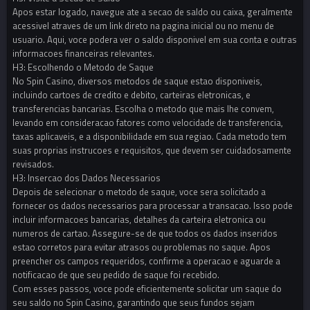
Apos estar logado, navegue ate a secao de saldo ou caixa, geralmente
acessivel atraves de um link direto na pagina inicial ou no menu de
usuario. Aqui, voce podera ver o saldo disponivel em sua conta e outras
informacoes financeiras relevantes.
H3: Escolhendo o Metodo de Saque
No Spin Casino, diversos metodos de saque estao disponiveis,
incluindo cartoes de credito e debito, carteiras eletronicas, e
transferencias bancarias. Escolha o metodo que mais lhe convem,
levando em consideracao fatores como velocidade de transferencia,
taxas aplicaveis, e a disponibilidade em sua regiao. Cada metodo tem
suas proprias instrucoes e requisitos, que devem ser cuidadosamente
revisados.
H3: Insercao dos Dados Necessarios
Depois de selecionar o metodo de saque, voce sera solicitado a
fornecer os dados necessarios para processar a transacao. Isso pode
incluir informacoes bancarias, detalhes da carteira eletronica ou
numeros de cartao. Assegure-se de que todos os dados inseridos
estao corretos para evitar atrasos ou problemas no saque. Apos
preencher os campos requeridos, confirme a operacao e aguarde a
notificacao de que seu pedido de saque foi recebido.
Com esses passos, voce pode eficientemente solicitar um saque do
seu saldo no Spin Casino, garantindo que seus fundos sejam