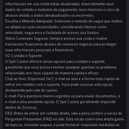
informacoes em sua conta estao atualizadas, especialmente seus
dados de contato e metodos de pagamento. Isso minimiza o risco de
atrasos devido a dados desatualizados ou incorretos.
Escolha o Metodo Adequado: Selecione o metodo de saque que melhor
se adapta as suas necessidades, considerando fatores como
velocidade, seguranca e facilidade de acesso aos fundos.
Utilize Conexoes Seguras: Sempre acesse sua conta e realize
transacoes financeiras atraves de conexoes seguras para proteger
suas informacoes pessoais e financeiras.
H2: Contato e Suporte
O Spin Casino oferece varias opcoes para contato e suporte,
garantindo que voce possa resolver qualquer questao ou problema
relacionado aos seus saques de maneira rapida e eficaz:
Chat ao Vivo: Disponivel 24/7, o chat ao vivo e a forma mais rapida de
entrar em contato com o suporte. Voce pode acessar esta opcao
diretamente pelo site do casino.
E-mail: Para questoes menos urgentes ou para enviar documentos, o
e-mail e uma excelente opcao. O Spin Casino geralmente responde
dentro de 24 horas.
FAQ: Antes de entrar em contato direto, vale a pena conferir a secao de
Perguntas Frequentes (FAQ) no site. Esta secao cobre uma ampla gama
de topicos, incluindo saques, e pode fornecer respostas imediatas as