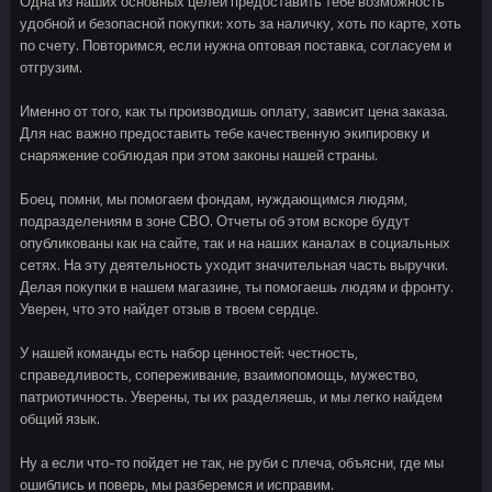
Одна из наших основных целей предоставить тебе возможность
удобной и безопасной покупки: хоть за наличку, хоть по карте, хоть
по счету. Повторимся, если нужна оптовая поставка, согласуем и
отгрузим.
Именно от того, как ты производишь оплату, зависит цена заказа.
Для нас важно предоставить тебе качественную экипировку и
снаряжение соблюдая при этом законы нашей страны.
Боец, помни, мы помогаем фондам, нуждающимся людям,
подразделениям в зоне СВО. Отчеты об этом вскоре будут
опубликованы как на сайте, так и на наших каналах в социальных
сетях. На эту деятельность уходит значительная часть выручки.
Делая покупки в нашем магазине, ты помогаешь людям и фронту.
Уверен, что это найдет отзыв в твоем сердце.
У нашей команды есть набор ценностей: честность,
справедливость, сопереживание, взаимопомощь, мужество,
патриотичность. Уверены, ты их разделяешь, и мы легко найдем
общий язык.
Ну а если что-то пойдет не так, не руби с плеча, объясни, где мы
ошиблись и поверь, мы разберемся и исправим.