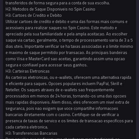
transferidos de forma segura para a conta de sua escolha.
H2: Metodos de Saque Disponiveis no Spin Casino
H3: Cartoes de Credito e Debito
Utilizar cartoes de credito e debito e uma das formas mais comuns e
acessiveis para realizar saques no Spin Casino. Este metodo e
apreciado pela sua familiaridade e pela ampla aceitacao. Ao escolher
saque via cartao, geralmente, o tempo de processamento varia de 3 a 5
dias uteis. Importante verificar se ha taxas associadas e o limite minimo
e maximo de saque permitido por transacao. As principais bandeiras
como Visa e MasterCard sao aceitas, garantindo assim uma opcao
segura e confiavel para acessar seus ganhos.
H3: Carteiras Eletronicas
As carteiras eletronicas, ou e-wallets, oferecem uma alternativa rapida
e eficiente para saques. Opcoes populares incluem PayPal, Skrill e
Neteller. Os saques atraves de e-wallets sao frequentemente
processados em menos de 24 horas, tornando-os uma das opcoes
mais rapidas disponiveis. Alem disso, eles oferecem um nivel extra de
seguranca, pois nao exigem que voce compartilhe informacoes
bancarias diretamente com o casino. Certifique-se de verificar a
presenca de taxas de servico e os limites de transacao especificos para
cada carteira eletronica.
H3: Transferencias Bancarias