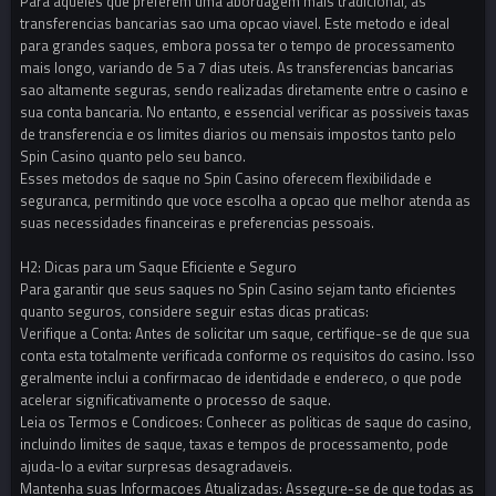
Para aqueles que preferem uma abordagem mais tradicional, as
transferencias bancarias sao uma opcao viavel. Este metodo e ideal
para grandes saques, embora possa ter o tempo de processamento
mais longo, variando de 5 a 7 dias uteis. As transferencias bancarias
sao altamente seguras, sendo realizadas diretamente entre o casino e
sua conta bancaria. No entanto, e essencial verificar as possiveis taxas
de transferencia e os limites diarios ou mensais impostos tanto pelo
Spin Casino quanto pelo seu banco.
Esses metodos de saque no Spin Casino oferecem flexibilidade e
seguranca, permitindo que voce escolha a opcao que melhor atenda as
suas necessidades financeiras e preferencias pessoais.
H2: Dicas para um Saque Eficiente e Seguro
Para garantir que seus saques no Spin Casino sejam tanto eficientes
quanto seguros, considere seguir estas dicas praticas:
Verifique a Conta: Antes de solicitar um saque, certifique-se de que sua
conta esta totalmente verificada conforme os requisitos do casino. Isso
geralmente inclui a confirmacao de identidade e endereco, o que pode
acelerar significativamente o processo de saque.
Leia os Termos e Condicoes: Conhecer as politicas de saque do casino,
incluindo limites de saque, taxas e tempos de processamento, pode
ajuda-lo a evitar surpresas desagradaveis.
Mantenha suas Informacoes Atualizadas: Assegure-se de que todas as