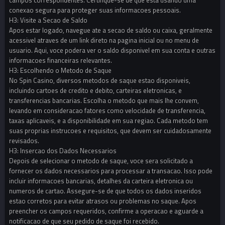
conexao segura para proteger suas informacoes pessoais.
H3: Visite a Secao de Saldo
Apos estar logado, navegue ate a secao de saldo ou caixa, geralmente
acessivel atraves de um link direto na pagina inicial ou no menu de
usuario. Aqui, voce podera ver o saldo disponivel em sua conta e outras
informacoes financeiras relevantes.
H3: Escolhendo o Metodo de Saque
No Spin Casino, diversos metodos de saque estao disponiveis,
incluindo cartoes de credito e debito, carteiras eletronicas, e
transferencias bancarias. Escolha o metodo que mais lhe convem,
levando em consideracao fatores como velocidade de transferencia,
taxas aplicaveis, e a disponibilidade em sua regiao. Cada metodo tem
suas proprias instrucoes e requisitos, que devem ser cuidadosamente
revisados.
H3: Insercao dos Dados Necessarios
Depois de selecionar o metodo de saque, voce sera solicitado a
fornecer os dados necessarios para processar a transacao. Isso pode
incluir informacoes bancarias, detalhes da carteira eletronica ou
numeros de cartao. Assegure-se de que todos os dados inseridos
estao corretos para evitar atrasos ou problemas no saque. Apos
preencher os campos requeridos, confirme a operacao e aguarde a
notificacao de que seu pedido de saque foi recebido.