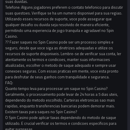
suas duvidas.
Telefone: Alguns jogadores preferem o contato telefonico para discutir
suas questoes. Verifique se ha um numero disponivel para sua regiao.
Utilizando esses recursos de suporte, voce pode assegurar que
qualquer desafio ou duvida seja resolvido de maneira eficiente,
permitindo uma experiencia de jogo tranquila e agradavel no Spin
Casino.
?? Fazer saques no Spin Casino pode ser um processo simples e
seguro, desde que voce siga as diretrizes adequadas e utilize os
recursos de suporte disponiveis. Lembre-se de verificar sua conta, ler
atentamente os termos e condicoes, manter suas informacoes
atualizadas, escolher o metodo de saque adequado e sempre usar
conexoes seguras. Com essas praticas em mente, voce esta pronto
para desfrutar de seus ganhos com tranquilidade e seguranca.
FAQ:
Quanto tempo leva para processar um saque no Spin Casino?
Geralmente, o processamento pode levar de 24 horas a 5 dias uteis,
dependendo do metodo escolhido. Carteiras eletronicas sao mais
rapidas, enquanto transferencias bancarias podem demorar mais.
Existem taxas para saques no Spin Casino?
O Spin Casino pode aplicar taxas dependendo do metodo de saque
utilizado. E crucial verificar os termos e condicoes especificos para
evitar surpresas.