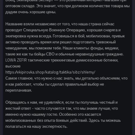
оптовом складе. Это значит, что при должном количестве товара мы
дадим очень хорошие цены.
Название взяли независимо от того, что наша страна сейчас
проводит Специальную Военную Операцию, хорошая снаряга и
экипировка нужна всегда. Готовишься в бой, мобилизован, привык
активно проводить время или решил подготовить тревожный
чемоданчик, мы поможем тебе. Наши клиенты: фонды, медики,
такие же как ты бойцы СВО и обычные неравнодушные граждане.
LOWA ZEFIR тактические треккинговые демисезонные ботинки,
высокие
https://ekipirovka.shop/katalog/taktika/sibz/shlemy/
Самое главное, что нужно о нас знать, мы детально объясняем, что
и как работает, чтобы ты сделал правильный выбор не
переплачивая.
Обращаясь к нам, не удивляйся, если ты получишь честный и
жесткий ответ - часто случается так, что мы знаем лучше, что
именно нужно нашему гостю. Особенно это касается
мобилизованных без опыта боевых действий. Здесь ты можешь
полагаться на нашу экспертность.