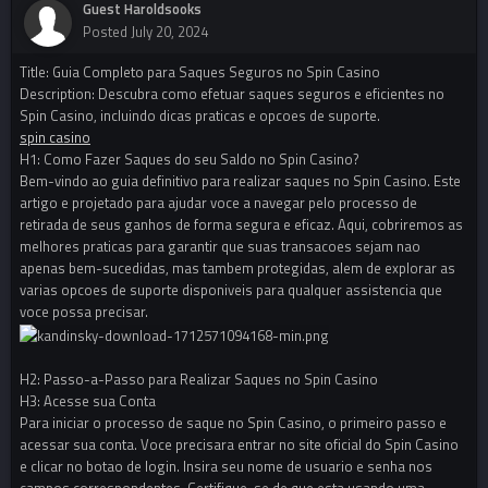
Guest Haroldsooks
Posted
July 20, 2024
Title: Guia Completo para Saques Seguros no Spin Casino
Description: Descubra como efetuar saques seguros e eficientes no
Spin Casino, incluindo dicas praticas e opcoes de suporte.
spin casino
H1: Como Fazer Saques do seu Saldo no Spin Casino?
Bem-vindo ao guia definitivo para realizar saques no Spin Casino. Este
artigo e projetado para ajudar voce a navegar pelo processo de
retirada de seus ganhos de forma segura e eficaz. Aqui, cobriremos as
melhores praticas para garantir que suas transacoes sejam nao
apenas bem-sucedidas, mas tambem protegidas, alem de explorar as
varias opcoes de suporte disponiveis para qualquer assistencia que
voce possa precisar.
H2: Passo-a-Passo para Realizar Saques no Spin Casino
H3: Acesse sua Conta
Para iniciar o processo de saque no Spin Casino, o primeiro passo e
acessar sua conta. Voce precisara entrar no site oficial do Spin Casino
e clicar no botao de login. Insira seu nome de usuario e senha nos
campos correspondentes. Certifique-se de que esta usando uma