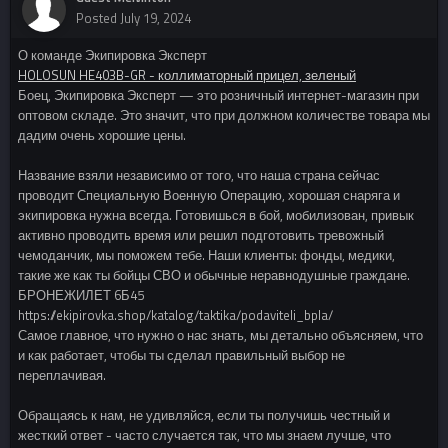
Posted
July 19, 2024
О команде Экипировка Эксперт
HOLOSUN HE403B-GR - коллиматорный прицел, зеленый
Боец, Экипировка Эксперт — это розничный интернет-магазин при
оптовом складе. Это значит, что при должном количестве товара мы
дадим очень хорошие цены.
Название взяли независимо от того, что наша страна сейчас
проводит Специальную Военную Операцию, хорошая снаряга и
экипировка нужна всегда. Готовишься в бой, мобилизован, привык
активно проводить время или решил подготовить тревожный
чемоданчик, мы поможем тебе. Наши клиенты: фонды, медики,
такие же как ты бойцы СВО и обычные неравнодушные граждане.
БРОНЕЖИЛЕТ 6Б45
https://ekipirovka.shop/katalog/taktika/podaviteli_bpla/
Самое главное, что нужно о нас знать, мы детально объясняем, что
и как работает, чтобы ты сделал правильный выбор не
переплачивая.
Обращаясь к нам, не удивляйся, если ты получишь честный и
жесткий ответ - часто случается так, что мы знаем лучше, что