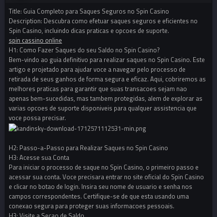
Title: Guia Completo para Saques Seguros no Spin Casino
Description: Descubra como efetuar saques seguros e eficientes no
Spin Casino, incluindo dicas praticas e opcoes de suporte.
spin cassino online
H1: Como Fazer Saques do seu Saldo no Spin Casino?
Bem-vindo ao guia definitivo para realizar saques no Spin Casino. Este
artigo e projetado para ajudar voce a navegar pelo processo de
retirada de seus ganhos de forma segura e eficaz. Aqui, cobriremos as
melhores praticas para garantir que suas transacoes sejam nao
apenas bem-sucedidas, mas tambem protegidas, alem de explorar as
varias opcoes de suporte disponiveis para qualquer assistencia que
voce possa precisar.
H2: Passo-a-Passo para Realizar Saques no Spin Casino
H3: Acesse sua Conta
Para iniciar o processo de saque no Spin Casino, o primeiro passo e
acessar sua conta. Voce precisara entrar no site oficial do Spin Casino
e clicar no botao de login. Insira seu nome de usuario e senha nos
campos correspondentes. Certifique-se de que esta usando uma
conexao segura para proteger suas informacoes pessoais.
H3: Visite a Secao de Saldo