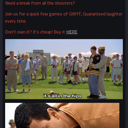
Need a break from all the shooters?
Join us for a quick few games of GWYF, Guaranteed laughter
every time.
Don't own it? It's cheap! Buy it
HERE