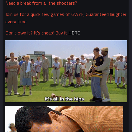
Need a break from all the shooters?
Join us for a quick few games of GWYF, Guaranteed laughter
every time.
Don't own it? It's cheap! Buy it
HERE