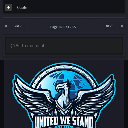
Quote
PREV
NEXT
Page 1459 of 2627
Add a comment...