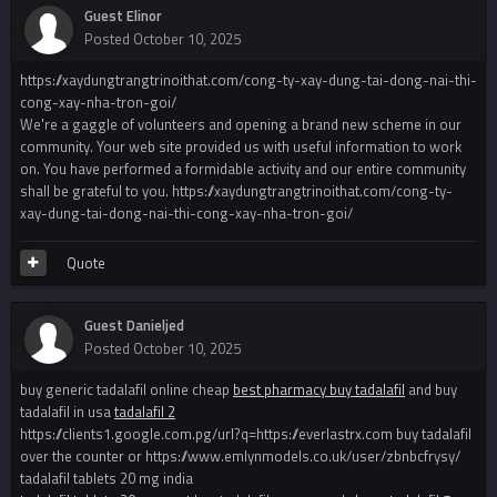
Guest Elinor
Posted
October 10, 2025
https://xaydungtrangtrinoithat.com/cong-ty-xay-dung-tai-dong-nai-thi-
cong-xay-nha-tron-goi/
We're a gaggle of volunteers and opening a brand new scheme in our
community. Your web site provided us with useful information to work
on. You have performed a formidable activity and our entire community
shall be grateful to you. https://xaydungtrangtrinoithat.com/cong-ty-
xay-dung-tai-dong-nai-thi-cong-xay-nha-tron-goi/
Quote
Guest Danieljed
Posted
October 10, 2025
buy generic tadalafil online cheap
best pharmacy buy tadalafil
and buy
tadalafil in usa
tadalafil 2
https://clients1.google.com.pg/url?q=https://everlastrx.com buy tadalafil
over the counter or https://www.emlynmodels.co.uk/user/zbnbcfrysy/
tadalafil tablets 20 mg india