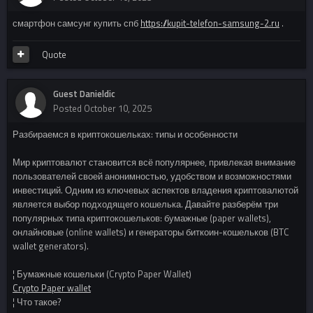
смартфон самсунг купить спб
https://kupit-telefon-samsung-2.ru
.
Quote
Guest Danieldic
Posted
October 10, 2025
Разбираемся в криптокошельках: типы и особенности
Мир криптовалют становится всё популярнее, привлекая внимание
пользователей своей анонимностью, удобством и возможностями
инвестиций. Одним из ключевых аспектов владения криптовалютой
является выбор подходящего кошелька. Давайте разберём три
популярных типа криптокошельков: бумажные (paper wallets),
онлайновые (online wallets) и генераторы биткоин-кошельков (BTC
wallet generators).
¦ Бумажные кошельки (Crypto Paper Wallet)
Crypto Paper wallet
¦ Что такое?