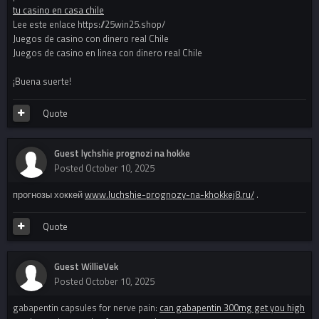
tu casino en casa chile
Lee este enlace https://25win25.shop/
Juegos de casino con dinero real Chile
Juegos de casino en linea con dinero real Chile
¡Buena suerte!
Quote
Guest lychshie prognozi na hokke
Posted
October 10, 2025
прогнозы хоккей
www.luchshie-prognozy-na-khokkej8.ru/
.
Quote
Guest WillieVek
Posted
October 10, 2025
gabapentin capsules for nerve pain:
can gabapentin 300mg get you high