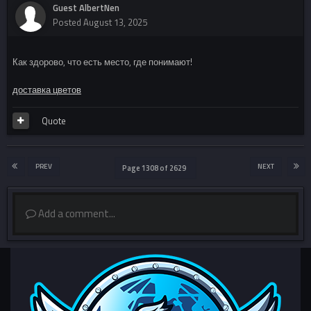
Guest AlbertNen
Posted
August 13, 2025
Как здорово, что есть место, где понимают!
доставка цветов
Quote
PREV
NEXT
Page 1308 of 2629
Add a comment...