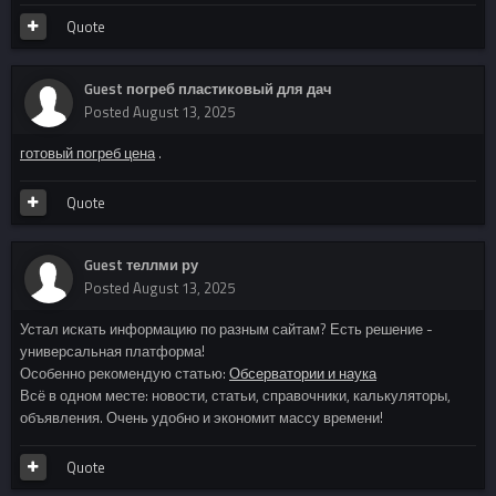
Quote
Guest погреб пластиковый для дач
Posted
August 13, 2025
готовый погреб цена
.
Quote
Guest теллми ру
Posted
August 13, 2025
Устал искать информацию по разным сайтам? Есть решение -
универсальная платформа!
Особенно рекомендую статью:
Обсерватории и наука
Всё в одном месте: новости, статьи, справочники, калькуляторы,
объявления. Очень удобно и экономит массу времени!
Quote