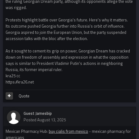
the ruling Georgian Dream party, although its opponents allege the vote
was rigged.
Protests highlight battle over Georgia's future. Here's why it matters.
Its outcome pushed Georgia further into Russia's orbit of influence.
Georgia aspired to join the European Union, but the party suspended
accession talks with the bloc after the election.
As it sought to cement its grip on power, Georgian Dream has cracked
down on freedom of assembly and expression in what the opposition
says is similar to President Vladimir Putin's actions in neighboring
Russia, its former imperial ruler.
kra25 cc
https://kra26.net
Quote
Guest Jamesbip
Posted
August 13, 2025
Mexican Pharmacy Hub:
buy cialis from mexico
- mexican pharmacy for
americans