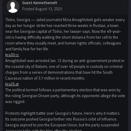
Guest Kennethemelt
Posted
August 13, 2025
Tbilisi, Georgia — Jailed journalist Mzia Amaghlobeli gets weaker every
day as her hunger strike has reached three weeks in Rustavi, a town
near the Georgian capital of Tbilisi, her lawyer says. Now the 49-year-
old is having difficulty walking the short distance from her cell to the
room where they usually meet, and human rights officials, colleagues
and family fear for her life.
kra30 cc
Amaghlobeli was arrested Jan. 12 during an anti-government protest in
the coastal city of Batumi, one of over 40 people in custody on criminal
charges from a series of demonstrations that have hit the South
Caucasus nation of 3.7 million in recent months.
kra26.at
The political turmoil follows a parliamentary election that was won by
the ruling Georgian Dream party, although its opponents allege the vote
was rigged.
Protests highlight battle over Georgia's future. Here's why it matters.
Its outcome pushed Georgia further into Russia's orbit of influence.
Georgia aspired to join the European Union, but the party suspended
accession talks with the bloc after the election.