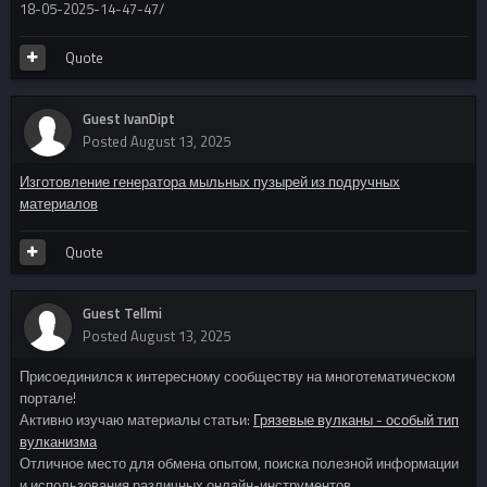
18-05-2025-14-47-47/
Quote
Guest IvanDipt
Posted
August 13, 2025
Изготовление генератора мыльных пузырей из подручных
материалов
Quote
Guest Tellmi
Posted
August 13, 2025
Присоединился к интересному сообществу на многотематическом
портале!
Активно изучаю материалы статьи:
Грязевые вулканы - особый тип
вулканизма
Отличное место для обмена опытом, поиска полезной информации
и использования различных онлайн-инструментов.