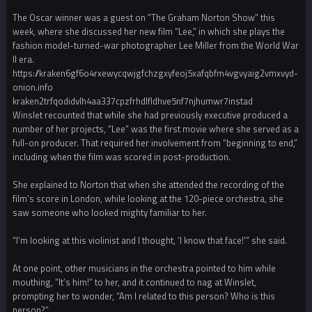
The Oscar winner was a guest on “The Graham Norton Show” this
week, where she discussed her new film “Lee,” in which she plays the
fashion model-turned-war photographer Lee Miller from the World War
II era.
https://kraken6gf6o4rxewycqwjgfchzgxyfeoj5xafqbfm4vgvyaig2vmxvyd-
onion.info
kraken2trfqodidvlh4aa337cpzfrhdlfldhve5nf7njhumwr7instad
Winslet recounted that while she had previously executive produced a
number of her projects, “Lee” was the first movie where she served as a
full-on producer. That required her involvement from “beginning to end,”
including when the film was scored in post-production.
She explained to Norton that when she attended the recording of the
film’s score in London, while looking at the 120-piece orchestra, she
saw someone who looked mighty familiar to her.
“I’m looking at this violinist and I thought, ‘I know that face!’” she said.
At one point, other musicians in the orchestra pointed to him while
mouthing, “It’s him!” to her, and it continued to nag at Winslet,
prompting her to wonder, “Am I related to this person? Who is this
person?”