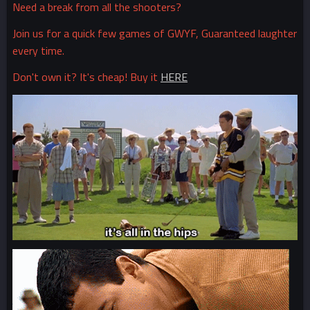
Need a break from all the shooters?
Join us for a quick few games of GWYF, Guaranteed laughter
every time.
Don't own it? It's cheap! Buy it
HERE