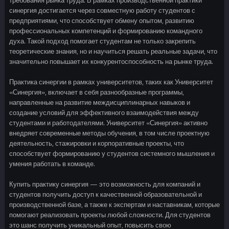
требования рынка труда. В рамках производственной практики
синергия достигается через совместную работу студентов с
предприятиями, что способствует обмену опытом, развитию
профессиональных компетенций и формированию командного
духа. Такой подход помогает студентам не только закрепить
теоретические знания, но и научиться решать реальные задачи, что
значительно повышает их конкурентоспособность на рынке труда.
Практика синергии в рамках университетов, таких как Университет
«Синергия», включает в себя разнообразные программы,
направленные на развитие междисциплинарных навыков и
создание условий для эффективного взаимодействия между
студентами и работодателями. Университет «Синергия» активно
внедряет современные методы обучения, в том числе проектную
деятельность, стажировки и корпоративные проекты, что
способствует формированию у студентов системного мышления и
умения работать в команде.
Купить практику синергия — это возможность для компаний и
студентов получить доступ к качественной образовательной и
производственной базе, а также к экспертам и наставникам, которые
помогают реализовать проекты любой сложности. Для студентов
это шанс получить уникальный опыт, повысить свою