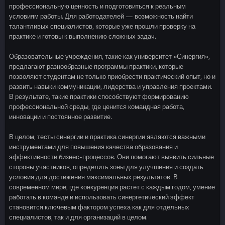
профессиональную ценность и подготовиться к реальным
условиям работы. Для работодателей — возможность найти
талантливых специалистов, которые уже прошли проверку на
практике и готовы к выполнению сложных задач.
Образовательные учреждения, такие как университет «Синергия»,
предлагают разнообразные программы практики, которые
позволяют студентам не только приобрести практический опыт, но и
развить навыки коммуникации, лидерства и управления проектами.
В результате, такие практики способствуют формированию
профессиональной среды, где ценится командная работа,
инновации и постоянное развитие.
В целом, тесты синергии и практика синергии являются важными
инструментами для повышения качества образования и
эффективности бизнес-процессов. Они помогают выявить сильные
стороны участников, определить зоны для улучшения и создать
условия для достижения максимальных результатов. В
современном мире, где конкуренция растет с каждым годом, умение
работать в команде и использовать синергетический эффект
становится ключевым фактором успеха как для отдельных
специалистов, так и для организаций в целом.