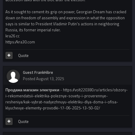
As it sought to cement its grip on power, Georgian Dream has cracked
down on freedom of assembly and expression in what the opposition
says is similar to President Vladimir Putin's actions in neighboring
Russia, its former imperial ruler.
kra26 cc
https://kra30.com
Quote
Guest FrankHibre
Posted
August 13, 2025
Продажа магазин электрики
- https://volt220380.ru/articles/obzory-
i-rekomendatsii-elektrika-poleznye-sovety-i-proverennye-
resheniya/kak-vybrat-nadyezhnuyu-elektriku-dlya-doma-i-ofisa-
klyuchevye-elementy-provodki-17-06-2025-13-50-02/
Quote