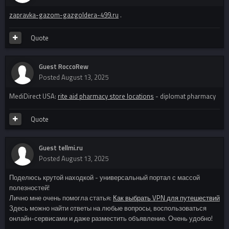
zapravka-gazom-gazgoldera-499.ru
.
Quote
Guest RoccoRew
Posted
August 13, 2025
MediDirect USA:
rite aid pharmacy store locations
- diplomat pharmacy
Quote
Guest tellmi.ru
Posted
August 13, 2025
Поделюсь крутой находкой - универсальный портал с массой
полезностей!
Лично мне очень помогла статья:
Как выбрать VPN для путешествий
Здесь можно найти ответы на любые вопросы, воспользоваться
онлайн-сервисами и даже разместить объявление. Очень удобно!