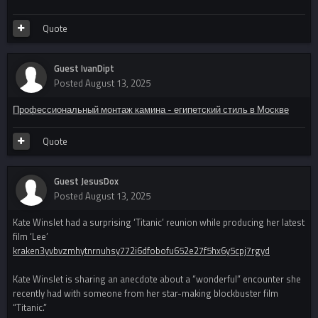
Quote
Guest IvanDipt
Posted
August 13, 2025
Профессиональный монтаж камина - египетский стиль в Москве
Quote
Guest JesusDox
Posted
August 13, 2025
Kate Winslet had a surprising ‘Titanic’ reunion while producing her latest
film ‘Lee’
kraken3yvbvzmhytnrnuhsy772i6dfobofu652e27f5hx6y5cpj7rgyd
Kate Winslet is sharing an anecdote about a “wonderful” encounter she
recently had with someone from her star-making blockbuster film
“Titanic.”