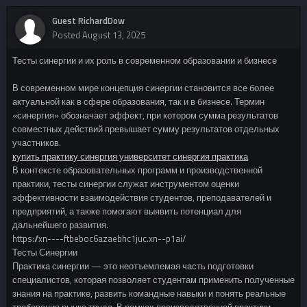
Guest RichardDow
Posted
August 13, 2025
Тесты синергии и их роль в современном образовании и бизнесе
В современном мире концепция синергии становится все более
актуальной как в сфере образования, так и в бизнесе. Термин
«синергия» обозначает эффект, при котором сумма результатов
совместных действий превышает сумму результатов отдельных
участников.
купить практику синергия университет синергия практика
В контексте образовательных программ и производственной
практики, тесты синергии служат инструментом оценки
эффективности взаимодействия студентов, преподавателей и
предприятий, а также помогают выявить потенциал для
дальнейшего развития.
https://xn----ftbeboc6azaebhc1juc.xn--p1ai/
Тесты Синергии
Практика синергии — это неотъемлемая часть подготовки
специалистов, которая позволяет студентам применить полученные
знания на практике, развить командные навыки и понять реальные