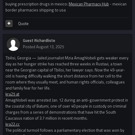
buying prescription drugs in mexico:
Mexican Pharmacy Hub
- mexican
border pharmacies shipping to usa
Quote
Guest Richardliste
Posted
August 13, 2025
Tbilisi, Georgia — Jailed journalist Mzia Amaghlobeli gets weaker every
day as her hunger strike has reached three weeks in Rustavi, a town
near the Georgian capital of Tbilisi, her lawyer says. Now the 49-year-
old is having difficulty walking the short distance from her cell to the
room where they usually meet, and human rights officials, colleagues
and family fear for her life.
kra25 at
Amaghlobeli was arrested Jan. 12 during an anti-government protest in
the coastal city of Batumi, one of over 40 people in custody on criminal
charges from a series of demonstrations that have hit the South
Caucasus nation of 3.7 million in recent months.
kra22.cc
The political turmoil follows a parliamentary election that was won by