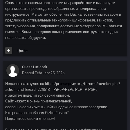
Совместно с нашими партнерами мы разработали и планируем
организовать производство абразивных и полировальных
инструментов. Мы хотим обеспечить Вас качественным товаром и
предложить оптимальные технологии шлифования, зачистки,
текстурирования, полирования доступных материалов. Мы учимся
вместе с Вами, передавая опыт применения инструментов одних
пользователей другим.
Quote
Guest Luciocak
Posted
February 26, 2025
Недавно наткнулся на https://praisenpray.org/forums/member.php?
action=profile&uid=225613 - РіРёР·Р±Рѕ РєР°Р·РёРє,
и захотел поделиться своим опытом.
Сайт кажется очень привлекательной,
особенно если хочешь найти надежное игровое заведение.
Кто реально пробовал Gizbo Casino?
Поделитесь своим мнением!
В частности любопытно узнать про бонусы и фриспины.