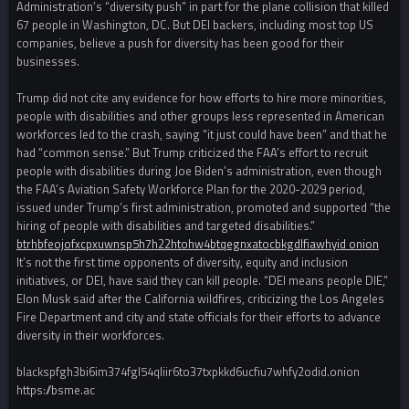
Administration’s “diversity push” in part for the plane collision that killed
67 people in Washington, DC. But DEI backers, including most top US
companies, believe a push for diversity has been good for their
businesses.
Trump did not cite any evidence for how efforts to hire more minorities,
people with disabilities and other groups less represented in American
workforces led to the crash, saying “it just could have been” and that he
had “common sense.” But Trump criticized the FAA’s effort to recruit
people with disabilities during Joe Biden’s administration, even though
the FAA’s Aviation Safety Workforce Plan for the 2020-2029 period,
issued under Trump’s first administration, promoted and supported “the
hiring of people with disabilities and targeted disabilities.”
btrhbfeojofxcpxuwnsp5h7h22htohw4btqegnxatocbkgdlfiawhyid onion
It’s not the first time opponents of diversity, equity and inclusion
initiatives, or DEI, have said they can kill people. “DEI means people DIE,”
Elon Musk said after the California wildfires, criticizing the Los Angeles
Fire Department and city and state officials for their efforts to advance
diversity in their workforces.
blackspfgh3bi6im374fgl54qliir6to37txpkkd6ucfiu7whfy2odid.onion
https://bsme.ac