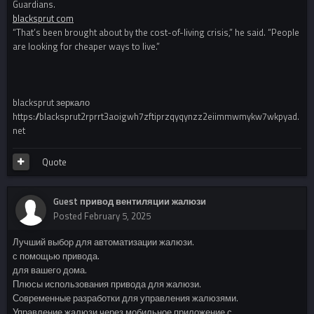
Guardians.
blacksprut com
“That’s been brought about by the cost-of-living crisis,” he said. “People
are looking for cheaper ways to live.”
blacksprut зеркало
https://blacksprut2rprrt3aoigwh7zftiprzqyqynzz2eiimmwmykw7wkpyad.
net
Quote
Guest привод вентиляции жалюзи
Posted
February 5, 2025
Лучший выбор для автоматизации жалюзи.
с помощью привода.
для вашего дома.
Плюсы использования привода для жалюзи.
Современные разработки для управления жалюзями.
Управление жалюзи через мобильное приложение с