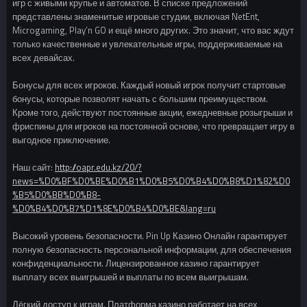
игр с живыми крупье и автоматов. В списке предложений
представлены знаменитые игровые студии, включая NetEnt,
Microgaming, Play’n GO и ещё много других. Это значит, что вас ждут
только качественные и увлекательные игры, поддерживаемые на
всех девайсах.
Бонусы для всех игроков. Каждый новый игрок получит стартовые
бонусы, которые позволят начать с большим преимуществом.
Кроме того, действуют постоянные акции, ежедневные розыгрыши и
фриспины для игроков на постоянной основе, что превращает игру в
выгодное приключение.
Наш сайт:
http://oapr.edu.kz/20/?
news=%D0%BF%D0%BE%D0%B1%D0%B5%D0%B4%D0%B8%D1%82%D0
%B5%D0%BB%D0%B8-
%D0%B4%D0%B7%D1%8E%D0%B4%D0%BE&lang=ru
Высокий уровень безопасности. Pin Up Казино Онлайн гарантирует
полную безопасность персональной информации, для обеспечения
конфиденциальности. Лицензированное казино гарантирует
выплату всех выигрышей и выплаты по всем выигрышам.
Лёгкий доступ к играм. Платформа казино работает на всех