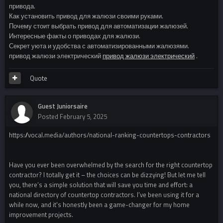
привода.
Как установить привод для жалюзи своими руками.
Почему стоит выбрать привод для автоматизации жалюзей.
Интересные факты о приводах для жалюзи.
Секрет уюта и удобства с автоматизированными жалюзями.
привод жалюзи электрический
привод жалюзи электрический
.
Quote
Guest Juniorsaire
Posted
February 5, 2025
https://vocal.media/authors/national-ranking-countertops-contractors
Have you ever been overwhelmed by the search for the right countertop
contractor? I totally get it – the choices can be dizzying! But let me tell
you, there’s a simple solution that will save you time and effort: a
national directory of countertop contractors. I’ve been using it for a
while now, and it's honestly been a game-changer for my home
improvement projects.