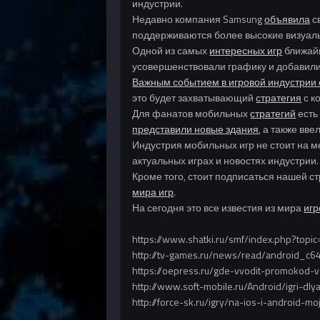
индустрии.
Недавно компания Samsung
объявила
с
поддерживаются более высокие визуаль
Одной из самых
интересных игр
ближайш
усовершенствовали графику и добавили
Важным событием в игровой индустрии 
это будет захватывающий
стратегия
с к
Для фанатов мобильных
стратегий
есть
представили новые здания
, а также вв
Индустрия мобильных игр не стоит на м
актуальных играх и новостях индустрии.
Кроме того, стоит подписаться нашей с
мира игр
.
На сегодня это все известия из мира
игр
https://www.shatki.ru/smf/index.php?topi
http://tv-games.ru/news/read/android_c64
https://oepress.ru/gde-vvodit-promokod-v
http://www.soft-mobile.ru/Android/igri-dly
http://force-sk.ru/igry/na-ios-i-android