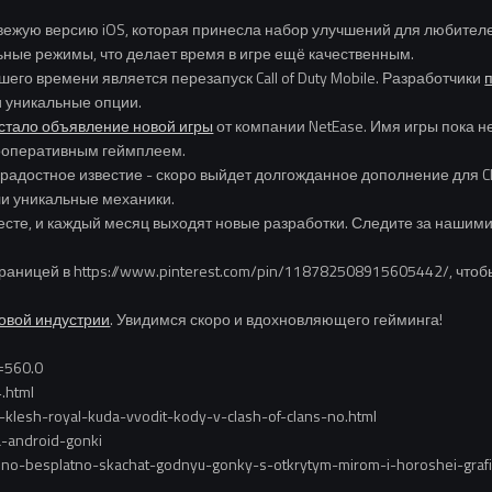
вежую версию iOS, которая принесла набор улучшений для любителей
ные режимы, что делает время в игре ещё качественным.
его времени является перезапуск Call of Duty Mobile. Разработчики
 уникальные опции.
стало объявление новой игры
от компании NetEase. Имя игры пока н
ооперативным геймплеем.
 радостное известие - скоро выйдет долгожданное дополнение для Cla
ели уникальные механики.
есте, и каждый месяц выходят новые разработки. Следите за нашими
траницей в https://www.pinterest.com/pin/118782508915605442/, что
овой индустрии
. Увидимся скоро и вдохновляющего гейминга!
c=560.0
.html
-klesh-royal-kuda-vvodit-kody-v-clash-of-clans-no.html
a-android-gonki
-mojno-besplatno-skachat-godnyu-gonky-s-otkrytym-mirom-i-horoshei-graf