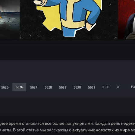
Pa
5625
5626
5627
5628
5629
5630
5631
NEXT
днее время становятся всё более популярными. Каждый день недел
анеты. В этой статье мы расскажем о
актуальных новостях из мира м