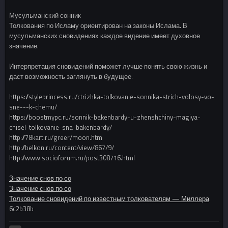
Мусульманский сонник
Толкования по Исламу ориентирован на законы Ислама. В
мусульманских сновидениях каждое видение имеет духовное
значение.
Интерпретация сновидений поможет лучше понять свою жизнь и
даст возможность заглянуть в будущее.
https://styleprincess.ru/ctrizhka-tolkovanie-sonnika-strich-volosy-vo-
sne---k-chemu/
https://boostmypc.ru/sonnik-bakenbardy-u-zhenshchiny-magiya-
chisel-tolkovanie-sna-bakenbardy/
http://78kart.ru/greer/moon.htm
http://belkon.ru/content/view/867/9/
http://www.socioforum.ru/post308716.html
Значение снов по со
Значение снов по со
Толкование сновидений по известным толкователям — Миллера
6c2b38b