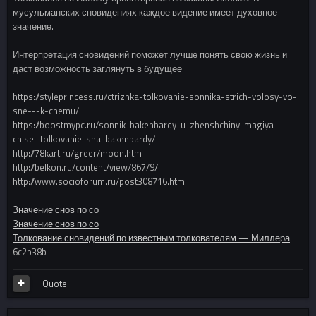
мусульманских сновидениях каждое видение имеет духовное
значение.
Интерпретация сновидений поможет лучше понять свою жизнь и
даст возможность заглянуть в будущее.
https://styleprincess.ru/ctrizhka-tolkovanie-sonnika-strich-volosy-vo-
sne---k-chemu/
https://boostmypc.ru/sonnik-bakenbardy-u-zhenshchiny-magiya-
chisel-tolkovanie-sna-bakenbardy/
http://78kart.ru/greer/moon.htm
http://belkon.ru/content/view/867/9/
http://www.socioforum.ru/post308716.html
Значение снов по со
Значение снов по со
Толкование сновидений по известным толкователям — Миллера
6c2b38b
Quote