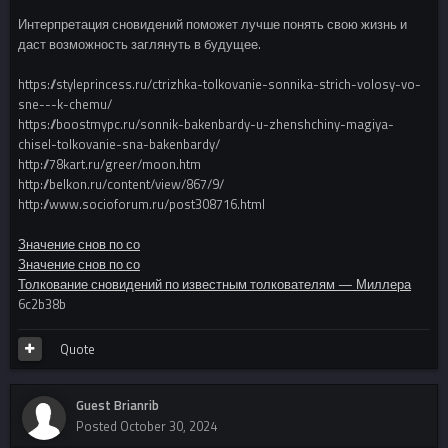
Интерпретация сновидений поможет лучше понять свою жизнь и
даст возможность заглянуть в будущее.
https://styleprincess.ru/ctrizhka-tolkovanie-sonnika-strich-volosy-vo-
sne---k-chemu/
https://boostmypc.ru/sonnik-bakenbardy-u-zhenshchiny-magiya-
chisel-tolkovanie-sna-bakenbardy/
http://78kart.ru/greer/moon.htm
http://belkon.ru/content/view/867/9/
http://www.socioforum.ru/post308716.html
Значение снов по со
Значение снов по со
Толкование сновидений по известным толкователям — Миллера
6c2b38b
Quote
Guest Brianrib
Posted
October 30, 2024