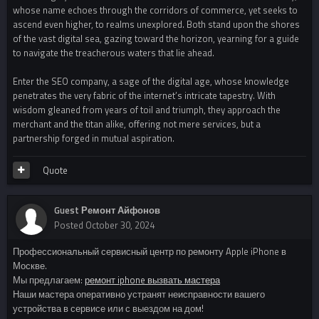
whose name echoes through the corridors of commerce, yet seeks to
ascend even higher, to realms unexplored. Both stand upon the shores
of the vast digital sea, gazing toward the horizon, yearning for a guide
to navigate the treacherous waters that lie ahead.
Enter the SEO company, a sage of the digital age, whose knowledge
penetrates the very fabric of the internet’s intricate tapestry. With
wisdom gleaned from years of toil and triumph, they approach the
merchant and the titan alike, offering not mere services, but a
partnership forged in mutual aspiration.
Quote
Guest Ремонт Айфонов
Posted
October 30, 2024
Профессиональный сервисный центр по ремонту Apple iPhone в
Москве.
Мы предлагаем:
ремонт iphone вызвать мастера
Наши мастера оперативно устранят неисправности вашего
устройства в сервисе или с выездом на дом!