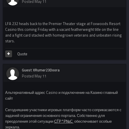
Posted
May 11
LFA 232 heads back to the Premier Theater stage at Foxwoods Resort
Casino this coming Friday with a vacant featherweight title on the line
and a fight card stacked with homegrown veterans and unbeaten rising
stars.
Quote
Guest XRumer23Doora
Posted
May 11
Альтернативный адрес Casino и подключение на Казино главный
сайт
Сегодняшние участники игровых платформ часто соприкасаются с
задачей ограничения основного портала. Собственно для
преодоления этой ситуации
СЃР°Р№С‚
обеспечивает особые
зеркала.