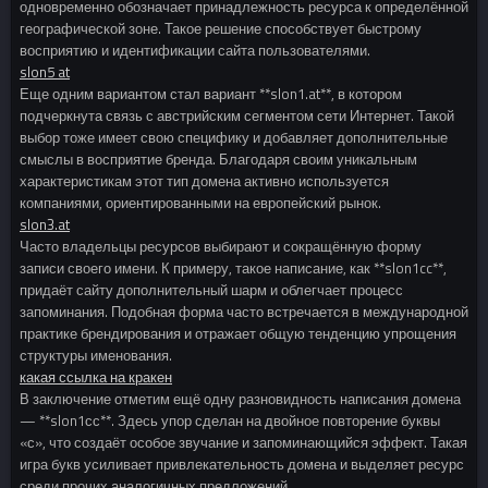
одновременно обозначает принадлежность ресурса к определённой
географической зоне. Такое решение способствует быстрому
восприятию и идентификации сайта пользователями.
slon5 at
Еще одним вариантом стал вариант **slon1.at**, в котором
подчеркнута связь с австрийским сегментом сети Интернет. Такой
выбор тоже имеет свою специфику и добавляет дополнительные
смыслы в восприятие бренда. Благодаря своим уникальным
характеристикам этот тип домена активно используется
компаниями, ориентированными на европейский рынок.
slon3.at
Часто владельцы ресурсов выбирают и сокращённую форму
записи своего имени. К примеру, такое написание, как **slon1cc**,
придаёт сайту дополнительный шарм и облегчает процесс
запоминания. Подобная форма часто встречается в международной
практике брендирования и отражает общую тенденцию упрощения
структуры именования.
какая ссылка на кракен
В заключение отметим ещё одну разновидность написания домена
— **slon1сс**. Здесь упор сделан на двойное повторение буквы
«с», что создаёт особое звучание и запоминающийся эффект. Такая
игра букв усиливает привлекательность домена и выделяет ресурс
среди прочих аналогичных предложений.