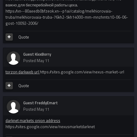
важно для бесперебойной работы цеха.
https://xn--80aeedb0bfzeok.xn--p1ai/catalog/melkhiorovaia-
truba/melkhiorovaia-truba-76kh2-5kh14000-mm-mnzhmts10-06-06-
gost-10092-2006/
Quote
Guest KixxBorry
Posted
May 11
torzon darkweb url
https://sites.google.com/view/nexus-market-url
Quote
Guest FreddyEmart
Posted
May 11
darknet markets onion address
https://sites.google.com/view/nexusmarketdarknet