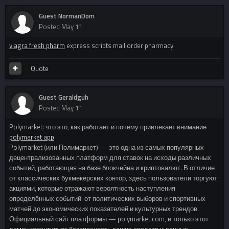
Guest NormanDom
Posted
May 11
viagra fresh pharm
express scripts mail order pharmacy
Quote
Guest Geraldguh
Posted
May 11
Polymarket: что это, как работает и почему привлекает внимание
polymarket app
Polymarket (или Полимаркет) — это одна из самых популярных
децентрализованных платформ для ставок на исходы различных
событий, работающая на базе блокчейна и криптовалют. В отличие
от классических букмекерских контор, здесь пользователи торгуют
акциями, которые отражают вероятность наступления
определённых событий: от политических выборов и спортивных
матчей до экономических показателей и культурных трендов.
Официальный сайт платформы — polymarket.com, и только этот
домен гарантирует безопасность ваших средств и данных.