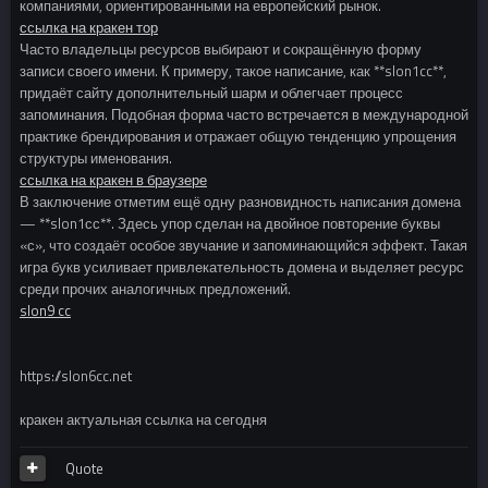
компаниями, ориентированными на европейский рынок.
ссылка на кракен тор
Часто владельцы ресурсов выбирают и сокращённую форму
записи своего имени. К примеру, такое написание, как **slon1cc**,
придаёт сайту дополнительный шарм и облегчает процесс
запоминания. Подобная форма часто встречается в международной
практике брендирования и отражает общую тенденцию упрощения
структуры именования.
ссылка на кракен в браузере
В заключение отметим ещё одну разновидность написания домена
— **slon1сс**. Здесь упор сделан на двойное повторение буквы
«с», что создаёт особое звучание и запоминающийся эффект. Такая
игра букв усиливает привлекательность домена и выделяет ресурс
среди прочих аналогичных предложений.
slon9 cc
https://slon6cc.net
кракен актуальная ссылка на сегодня
Quote