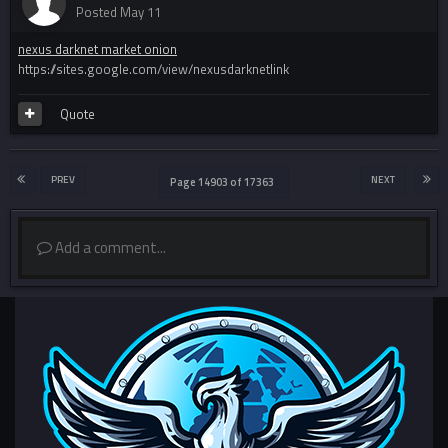
Posted
May 11
nexus darknet market onion
https://sites.google.com/view/nexusdarknetlink
Quote
PREV
NEXT
Page 14903 of 17363
Add a comment...