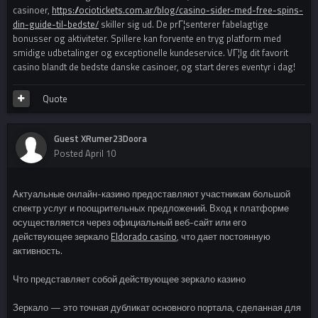
casinoer,
https://ociotickets.com.ar/blog/casino-sider-med-free-spins-
din-guide-til-bedste/
skiller sig ud. De prГ¦senterer fabelagtige
bonusser og aktiviteter. Spillere kan forvente en tryg platform med
smidige udbetalinger og exceptionelle kundeservice. VГ¦lg dit favorit
casino blandt de bedste danske casinoer, og start deres eventyr i dag!
Quote
Guest XRumer23Doora
Posted
April 10
Актуальные онлайн-казино предоставляют участникам большой
спектр услуг и поощрительных предложений. Вход к платформе
осуществляется через официальный веб-сайт или его
действующее зеркало
Eldorado casino
, что дает постоянную
активность.
Что представляет собой действующее зеркало казино
Зеркало — это точная дубликат основного портала, сделанная для