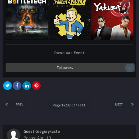
Download Event
Followers
6
PREV
NEXT
Page 14232 of 17313
Guest Gregorykaste
Posted
April 10