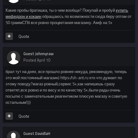
Какие пробы братишка, ты о чем вообще? Покупай и пробуй
купить
мефедрон и кокаин
обращаюсь по возможности сюда беру оптом от
50 граммСПб все ровно процветания магазину. Амф на 5+
Quote
Guest Johnnyraw
Posted
April 10
брал тут на днях, все прошло ровнее некуда, рекомендую, теперь
это мой постоянный магазин) https://sh-ant.ru кто что думает по
этому поводу?магаз ровный,сервис 5+,как напишешь сразу
ответят,все ровно и по весу и по качеству 5+,были рады очень
посылю с замечательным реагентиком плюсую магазу и советую
остальным!)))
Quote
Guest DavidlaH