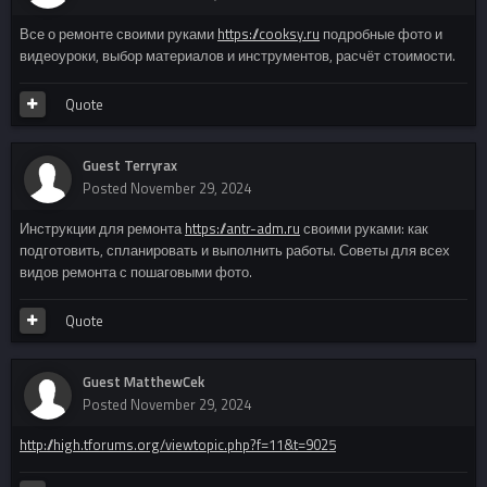
Все о ремонте своими руками
https://cooksy.ru
подробные фото и
видеоуроки, выбор материалов и инструментов, расчёт стоимости.
Quote
Guest Terryrax
Posted
November 29, 2024
Инструкции для ремонта
https://antr-adm.ru
своими руками: как
подготовить, спланировать и выполнить работы. Советы для всех
видов ремонта с пошаговыми фото.
Quote
Guest MatthewCek
Posted
November 29, 2024
http://high.tforums.org/viewtopic.php?f=11&t=9025