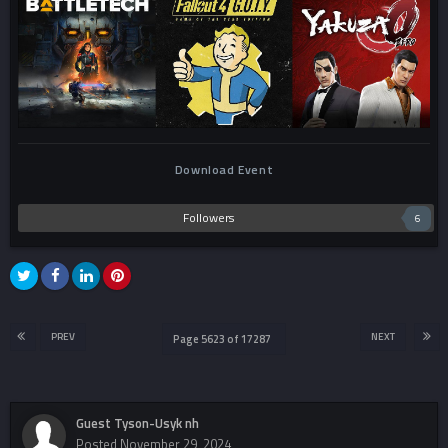
Download Event
Followers
6
PREV
NEXT
Page 5623 of 17287
Guest Tyson-Usyk nh
Posted
November 29, 2024