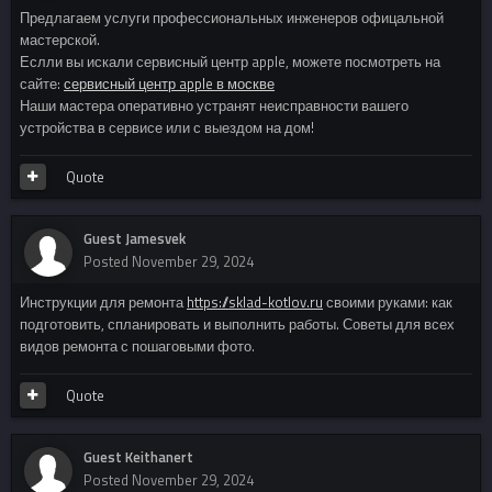
Предлагаем услуги профессиональных инженеров офицальной
мастерской.
Еслли вы искали сервисный центр apple, можете посмотреть на
сайте:
сервисный центр apple в москве
Наши мастера оперативно устранят неисправности вашего
устройства в сервисе или с выездом на дом!
Quote
Guest Jamesvek
Posted
November 29, 2024
Инструкции для ремонта
https://sklad-kotlov.ru
своими руками: как
подготовить, спланировать и выполнить работы. Советы для всех
видов ремонта с пошаговыми фото.
Quote
Guest Keithanert
Posted
November 29, 2024