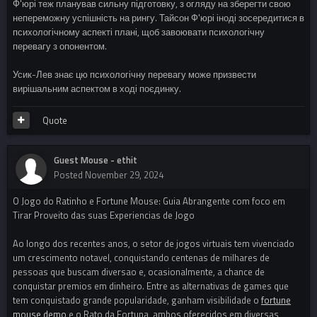
Ф'юрі теж планував сильну підготовку, з огляду на зберегти свою
непереможну успішність на рингу. Тайсон Ф'юрі іноді зосередитися в
психологічному аспекті плані, щоб завоювати психологічну
перевагу з опонентом.
Усик-Лев знає цю психологічну перевагу може призвести
вирішальним аспектом в ході поєдинку.
Quote
Guest Mouse - ethit
Posted
November 29, 2024
O Jogo do Ratinho e Fortune Mouse: Guia Abrangente com foco em
Tirar Proveito das suas Experiencias de Jogo
Ao longo dos recentes anos, o setor de jogos virtuais tem vivenciado
um crescimento notavel, conquistando centenas de milhares de
pessoas que buscam diversao e, ocasionalmente, a chance de
conquistar premios em dinheiro. Entre as alternativas de games que
tem conquistado grande popularidade, ganham visibilidade o
fortune
mouse demo
e o Rato da Fortuna, ambos oferecidos em diversas