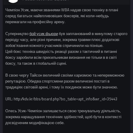
Чемпіон Усик, маючи званнями WBA надав свою техніку в плані
серед багатьох найвпливовіших боксерів, які коли-небудь
перемагали на професійну арену.
Суперництво
бой усик фьюри
був запланований в минулому старого
періоду часу, але різні причини, зокрема травми плюс додаткові
зобов'язання кожного учасників спричинили на пізніше.
Цей бокс техніка швидкість реакції разом з тактичний в питанні
боксу заробили всім прихильникам визнання не тільки в в світі
боксу, та також в глобальній сцені.
В свою чергу Тайсон величний своїми харизмою та непереможною
репутацією. Обидва спортсмени разом величезні постаті в
традиціях світовій арені, і тому їх поєдинок може бути значною.
URL: http://kdv.kr/bbs/board.php?bo_table=apt_info&wr_id=35443
Олесь Усик-Чемпіон залишається свою тренувальну діяльність,
зокрема наращування технічних здібностей, щоб бути в контексті
досвідченим модифікацією себе.