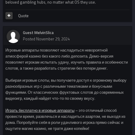
beloved gambling hubs, no matter what OS they use.
Quote
Guest MelvinSlica
Posted
November 29, 2024
Игровые аппараты позволяют насладиться невороятной
атмосферой казино без какого либо депозита. Демо-версия
позволяет игрокам испытать удачу, изучить правила и особенности
слотов, а также разработать стратегии без потери денег.
Выбирая игровые слоты, вы получаете доступ к огромному выбору
разнообразных игр с различными тематиками и бонусными
функциями. От классических фруктовых слотов до современных
видеоигр, каждый найдет что-то по своему вкусу.
Играть бесплатно в игровые аппараты
– это отличный способ
провести время, развлечься и насладиться азартом, не выходя из
дома. Попробуйте себя в роли удачливого игрока прямо сейчас и
ощутите магию казино, не тратя даже копейки!