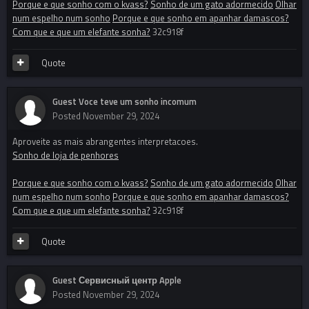
Porque e que sonho com o kvass?
Sonho de um gato adormecido
Olhar
num espelho num sonho
Porque e que sonho em apanhar damascos?
Com que e que um elefante sonha?
32c918f
Quote
Guest Voce teve um sonho incomum
Posted
November 29, 2024
Aproveite as mais abrangentes interpretacoes.
Sonho de loja de penhores
Porque e que sonho com o kvass?
Sonho de um gato adormecido
Olhar
num espelho num sonho
Porque e que sonho em apanhar damascos?
Com que e que um elefante sonha?
32c918f
Quote
Guest Сервисный центр Apple
Posted
November 29, 2024