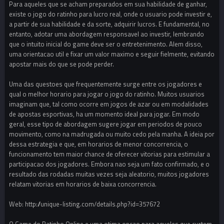
Para aqueles que se acham preparados em sua habilidade de ganhar,
existe o jogo do ratinho para lucro real, onde o usuario pode investir e,
a partir de sua habilidade e da sorte, adquirir lucros. E fundamental, no
entanto, adotar uma abordagem responsavel ao investir, lembrando
que o intuito inicial do game deve ser o entretenimento. Alem disso,
uma orientacao util e fixar um valor maximo e seguir fielmente, evitando
apostar mais do que se pode perder.
Uma das questoes que frequentemente surge entre os jogadores e
qual o melhor horario para jogar o jogo do ratinho. Muitos usuarios
imaginam que, tal como ocorre em jogos de azar ou em modalidades
de apostas esportivas, ha um momento ideal para jogar. Em modo
geral, esse tipo de abordagem sugere jogar em periodos de pouco
movimento, como na madrugada ou muito cedo pela manha. A ideia por
dessa estrategia e que, em horarios de menor concorrencia, o
funcionamento tem maior chance de oferecer vitorias para estimular a
participacao dos jogadores. Embora nao seja um fato confirmado, e o
resultado das rodadas muitas vezes seja aleatorio, muitos jogadores
relatam vitorias em horarios de baixa concorrencia.
Web: http://unique-listing.com/details.php?id=357672
O Game do Ratinho Online e uma otima opcao para aqueles que curtem