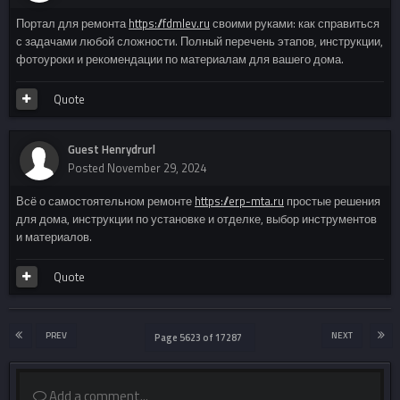
Портал для ремонта
https://fdmlev.ru
своими руками: как справиться
с задачами любой сложности. Полный перечень этапов, инструкции,
фотоуроки и рекомендации по материалам для вашего дома.
Quote
Guest Henrydrurl
Posted
November 29, 2024
Всё о самостоятельном ремонте
https://erp-mta.ru
простые решения
для дома, инструкции по установке и отделке, выбор инструментов
и материалов.
Quote
PREV
NEXT
Page 5623 of 17287
Add a comment...