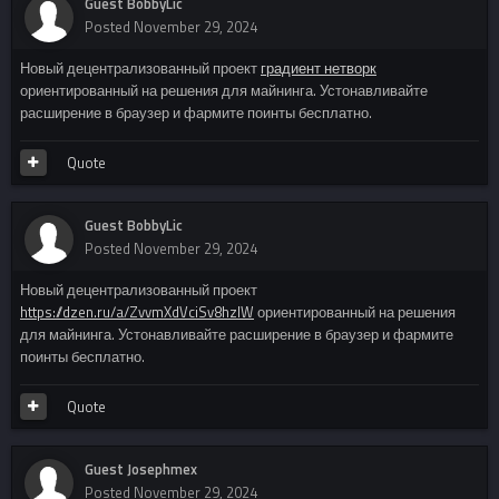
Guest BobbyLic
Posted
November 29, 2024
Новый децентрализованный проект
градиент нетворк
ориентированный на решения для майнинга. Устонавливайте
расширение в браузер и фармите поинты бесплатно.
Quote
Guest BobbyLic
Posted
November 29, 2024
Новый децентрализованный проект
https://dzen.ru/a/ZvvmXdVciSv8hzIW
ориентированный на решения
для майнинга. Устонавливайте расширение в браузер и фармите
поинты бесплатно.
Quote
Guest Josephmex
Posted
November 29, 2024