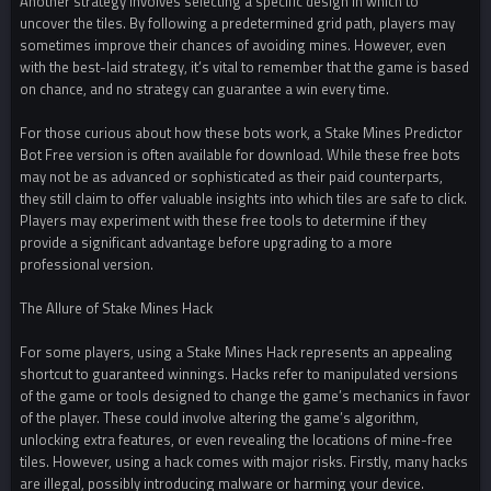
Another strategy involves selecting a specific design in which to
uncover the tiles. By following a predetermined grid path, players may
sometimes improve their chances of avoiding mines. However, even
with the best-laid strategy, it’s vital to remember that the game is based
on chance, and no strategy can guarantee a win every time.
For those curious about how these bots work, a Stake Mines Predictor
Bot Free version is often available for download. While these free bots
may not be as advanced or sophisticated as their paid counterparts,
they still claim to offer valuable insights into which tiles are safe to click.
Players may experiment with these free tools to determine if they
provide a significant advantage before upgrading to a more
professional version.
The Allure of Stake Mines Hack
For some players, using a Stake Mines Hack represents an appealing
shortcut to guaranteed winnings. Hacks refer to manipulated versions
of the game or tools designed to change the game’s mechanics in favor
of the player. These could involve altering the game’s algorithm,
unlocking extra features, or even revealing the locations of mine-free
tiles. However, using a hack comes with major risks. Firstly, many hacks
are illegal, possibly introducing malware or harming your device.