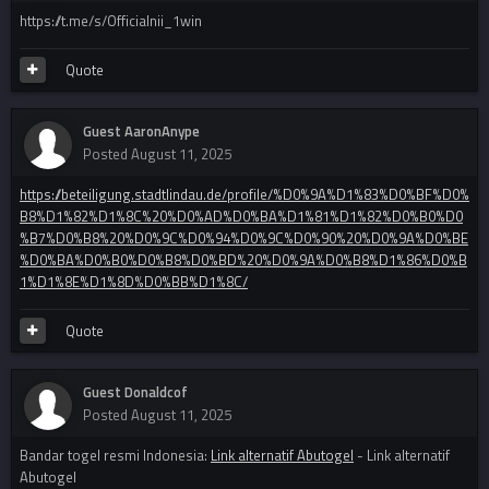
https://t.me/s/Officialnii_1win
Quote
Guest AaronAnype
Posted
August 11, 2025
https://beteiligung.stadtlindau.de/profile/%D0%9A%D1%83%D0%BF%D0%
B8%D1%82%D1%8C%20%D0%AD%D0%BA%D1%81%D1%82%D0%B0%D0
%B7%D0%B8%20%D0%9C%D0%94%D0%9C%D0%90%20%D0%9A%D0%BE
%D0%BA%D0%B0%D0%B8%D0%BD%20%D0%9A%D0%B8%D1%86%D0%B
1%D1%8E%D1%8D%D0%BB%D1%8C/
Quote
Guest Donaldcof
Posted
August 11, 2025
Bandar togel resmi Indonesia:
Link alternatif Abutogel
- Link alternatif
Abutogel