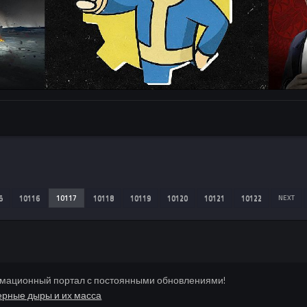
5
10116
10117
10118
10119
10120
10121
10122
NEXT
мационный портал с постоянными обновлениями!
ерные дыры и их масса