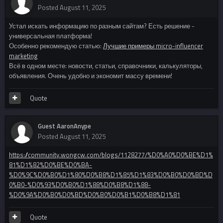
Posted
August 11, 2025
Устал искать информацию по разным сайтам? Есть решение -
универсальная платформа!
Особенно рекомендую статью:
Лучшие примеры micro-influencer
marketing
Всё в одном месте: новости, статьи, справочники, калькуляторы,
объявления. Очень удобно и экономит массу времени!
Quote
Guest AaronAnype
Posted
August 11, 2025
https://community.wongcw.com/blogs/1128277/%D0%A0%D0%BE%D1%
81%D1%82%D0%BE%D0%BA-
%D0%9C%D0%B0%D1%80%D0%B8%D1%85%D1%83%D0%B0%D0%BD%D
0%B0-%D0%93%D0%B0%D1%88%D0%B8%D1%88-
%D0%9A%D0%B0%D0%BD%D0%B0%D0%B1%D0%B8%D1%81
Quote