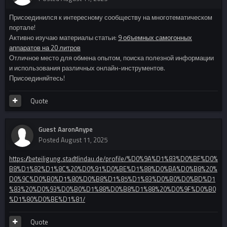
Присоединился к интересному сообществу на многотематическом
портале!
Активно изучаю материалы статьи:
9 объемных самогонных
аппаратов на 20 литров
Отличное место для обмена опытом, поиска полезной информации
и использования различных онлайн-инструментов.
Присоединяйтесь!
Quote
Guest AaronAnype
Posted
August 11, 2025
https://beteiligung.stadtlindau.de/profile/%D0%9A%D1%83%D0%BF%D0%
B8%D1%82%D1%8C%20%D0%91%D0%BE%D1%88%D0%BA%D0%B8%20%
D0%9C%D0%B0%D1%80%D0%B8%D1%85%D1%83%D0%B0%D0%BD%D1
%83%20%D0%93%D0%B0%D1%88%D0%B8%D1%88%20%D0%9F%D0%B0
%D1%80%D0%BE%D1%81/
Quote