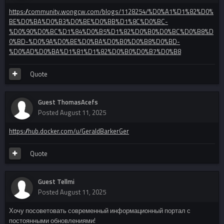
https://community.wongcw.com/blogs/1128254/%D0%A1%D1%82%D0%
BE%D0%BA%D0%B3%D0%BE%D0%BB%D1%8C%D0%BC-
%D0%90%D0%BC%D1%84%D0%B5%D1%82%D0%B0%D0%BC%D0%B8%D
0%BD-%D0%9A%D0%BE%D0%BA%D0%B0%D0%B8%D0%BD-
%D0%AD%D0%BA%D1%81%D1%82%D0%B0%D0%B7%D0%B8
Quote
Guest ThomasAcefs
Posted
August 11, 2025
https://hub.docker.com/u/GeraldBarkerGer
Quote
Guest Tellmi
Posted
August 11, 2025
Хочу посоветовать современный информационный портал с
постоянными обновлениями!