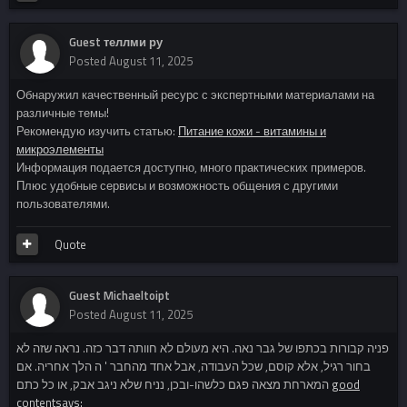
Guest теллми ру
Posted
August 11, 2025
Обнаружил качественный ресурс с экспертными материалами на
различные темы!
Рекомендую изучить статью:
Питание кожи - витамины и
микроэлементы
Информация подается доступно, много практических примеров.
Плюс удобные сервисы и возможность общения с другими
пользователями.
Quote
Guest Michaeltoipt
Posted
August 11, 2025
פניה קבורות בכתפו של גבר נאה. היא מעולם לא חוותה דבר כזה. נראה שזה לא
בחור רגיל, אלא קוסם, שכל העבודה, אבל אחד מהחבר ' ה הלך אחריה. אם
המארחת מצאה פגם כלשהו-ובכן, נניח שלא ניגב אבק, או כל כתם
good
contentsays: