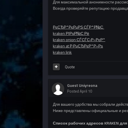
Для максимальной анонимности рассмот
Всегда проверяйте репутацию продавца
РєСЂР°РєРµРЅ СЃР°Р№С‚
kraken РІРѕР№С‚Рё
kraken onion СЃСЃС‹Р»РєР°
kraken at Р·РµСЂРєР°Р»Рѕ
kraken link
Quote
Guest Uniyreona
Posted
April 10
Для вашего удобства мы собрали дейст
Ниже представлены официальные и рез
Список рабочих адресов KRAKEN для