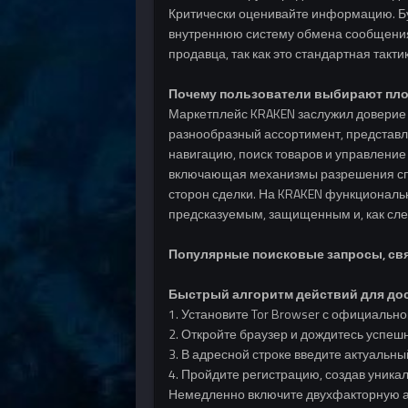
Критически оценивайте информацию. Бу
внутреннюю систему обмена сообщениям
продавца, так как это стандартная так
Почему пользователи выбирают пло
Маркетплейс KRAKEN заслужил доверие 
разнообразный ассортимент, представл
навигацию, поиск товаров и управление
включающая механизмы разрешения спор
сторон сделки. На KRAKEN функциональн
предсказуемым, защищенным и, как сле
Популярные поисковые запросы, свя
Быстрый алгоритм действий для дос
1. Установите Tor Browser с официально
2. Откройте браузер и дождитесь успешн
3. В адресной строке введите актуальный
4. Пройдите регистрацию, создав уника
Немедленно включите двухфакторную а