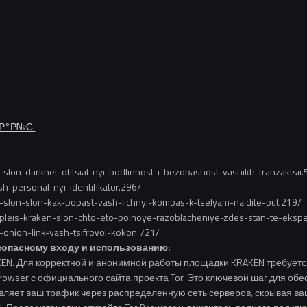
ЃР°Р№С‚
slon-darknet-ofitsial-nyi-podlinnost-i-bezopasnost-vashikh-tranzaktsii
h-personal-nyi-identifikator.296/
-slon-slon-kak-popast-vash-lichnyi-kompas-k-tselyam-naidite-put.219/
tpleis-kraken-slon-chto-eto-polnoye-razoblacheniye-zdes-stan-te-eksp
-onion-link-vash-tsifrovoi-kokon.721/
зопасному входу и использованию:
AKEN. Для корректной и анонимной работы площадки KRAKEN требует
Browser с официального сайта проекта Tor. Это ключевой шаг для о
равляет ваш трафик через распределенную сеть серверов, скрывая в