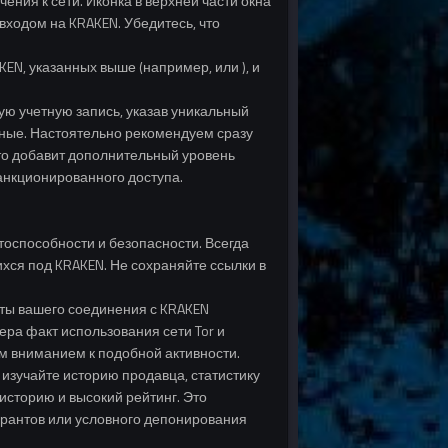
ения к сети. Иконка в верхней части окна
входом на KRAKEN. Убедитесь, что
EN, указанных выше (например, или ), и
ую учетную запись, указав уникальный
нные. Настоятельно рекомендуем сразу
то добавит дополнительный уровень
санкционированного доступа.
тоспособности и безопасности. Всегда
хся под KRAKEN. Не сохраняйте ссылки в
иты вашего соединения с KRAKEN
ера факт использования сети Tor и
м вниманием к подобной активности.
изучайте историю продавца, статистику
сторию и высокий рейтинг. Это
арантов или условного депонирования