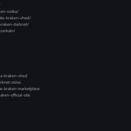
/
ken-ssilka/
-site-kraken-vhod/
-kraken-darknet/
-zerkalo/
-na-kraken-vhod
rknet-otzivi
te-kraken-marketplace
ken-official-site