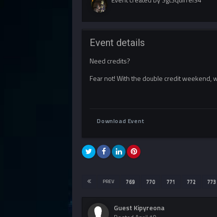
Event details
Need credits?
Fear not! With the double credit weekend, w
Download Event
PREV
769
770
771
772
773
Guest Kipyreona