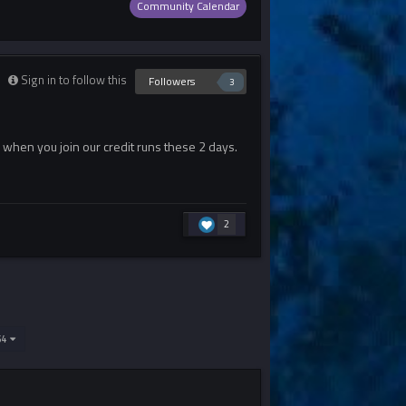
Community Calendar
Sign in to follow this
Followers
3
n when you join our credit runs these 2 days.
2
464