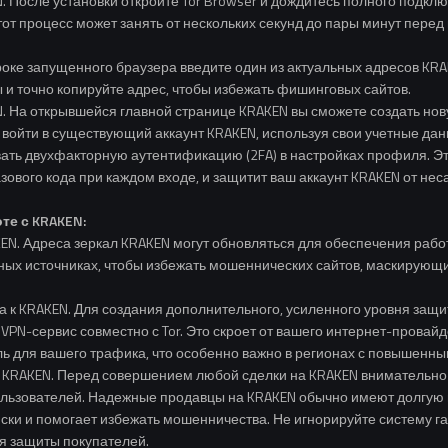
. После установки откройте Tor Browser и дождитесь полного подключ
от процесс может занять от нескольких секунд до пары минут перед 
роке запущенного браузера введите один из актуальных адресов KRAK
 и точно копируйте адрес, чтобы избежать фишинговых сайтов.
. На открывшейся главной странице KRAKEN вы сможете создать нов
 войти в существующий аккаунт KRAKEN, используя свои учетные да
вать двухфакторную аутентификацию (2FA) в настройках профиля. Э
ового кода при каждом входе, и защитит ваш аккаунт KRAKEN от не
те с KRAKEN:
EN. Адреса зеркал KRAKEN могут обновляться для обеспечения рабо
ных источниках, чтобы избежать мошеннических сайтов, маскирующи
а к KRAKEN. Для создания дополнительного, усиленного уровня защ
PN-сервис совместно с Tor. Это скроет от вашего интернет-провайд
 для вашего трафика, что особенно важно в регионах с повышенны
 KRAKEN. Перед совершением любой сделки на KRAKEN внимательно 
ользователей. Надежные продавцы на KRAKEN обычно имеют долгую и
ски и помогает избежать мошенничества. Не игнорируйте систему г
ля защиты покупателей.