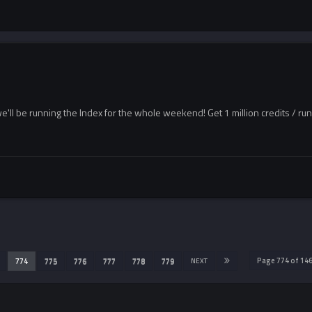
e'll be running the Index for the whole weekend! Get 1 million credits / ru
Page 774 of 1
774
775
776
777
778
779
NEXT