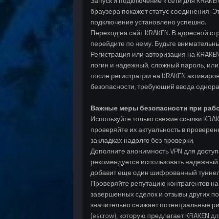
Запуск и подключение к сети для KRAKEN
браузера покажет статус соединения. Эт
подключение установлено успешно.
Переход на сайт KRAKEN. В адресной ст
перейдите по нему. Будьте внимательны
Регистрация или авторизация на KRAKEN
логин и надежный, сложный пароль, или
после регистрации на KRAKEN активиро
безопасности, требующий ввода однораз
Важные меры безопасности при рабо
Используйте только свежие ссылки KRAK
проверяйте их актуальность в проверен
закладках надолго без проверки.
Дополните анонимность VPN для доступ
рекомендуется использовать надежный V
добавит еще один шифрованный туннель
Проверяйте репутацию контрагентов на
завершенных сделок и отзывы других п
значительно снижает потенциальные ри
(escrow), которую предлагает KRAKEN д