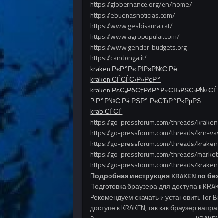
https://globernance.org/en/home/
https://ebuenasnoticias.com/
https://www.gesbisaura.cat/
https://www.agropopular.com/
https://www.gender-budgets.org
https://candonga.it/
kraken РєР°Рє РІРѕР№С‚Рё
kraken СЃСЃС‹Р»РєР°
kraken РѕС„РёС†РёР°Р»СЊРЅС‹Р№ С
Р·Р°Р№С‚Рё РЅР° РєСЂР°РєРµРЅ
krab СЃСЃ
https://go-pressforum.com/threads/kraken-
https://go-pressforum.com/threads/krn-vas
https://go-pressforum.com/threads/kraken
https://go-pressforum.com/threads/marke
https://go-pressforum.com/threads/kraken
Подробная инструкция KRAKEN по бе
Подготовка браузера для доступа к KR
Рекомендуем скачать и установить Tor 
доступе к KRAKEN, так как браузер нап