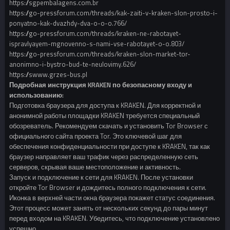
https://sgpembalagens.com.br
https://go-pressforum.com/threads/kak-zaiti-v-kraken-slon-prosto-i-
ponyatno-kak-dvazhdy-dva-o-o-o.766/
https://go-pressforum.com/threads/kraken-ne-rabotayet-
ispravlyayem-mgnovenno-s-nami-vse-rabotayet-o-o.803/
https://go-pressforum.com/threads/kraken-slon-market-tor-
anonimno-i-bystro-bud-te-neulovimy.626/
https://swww.grzes-bus.pl
Подробная инструкция KRAKEN по безопасному входу и
использованию:
Подготовка браузера для доступа к KRAKEN. Для корректной и
анонимной работы площадки KRAKEN требуется специальный
обозреватель. Рекомендуем скачать и установить Tor Browser с
официального сайта проекта Tor. Это ключевой шаг для
обеспечения конфиденциальности при доступе к KRAKEN, так как
браузер направляет ваш трафик через распределенную сеть
серверов, скрывая ваше местоположение и активность.
Запуск и подключение к сети для KRAKEN. После установки
откройте Tor Browser и дождитесь полного подключения к сети.
Иконка в верхней части окна браузера покажет статус соединения.
Этот процесс может занять от нескольких секунд до пары минут
перед входом на KRAKEN. Убедитесь, что подключение установлено
успешно.