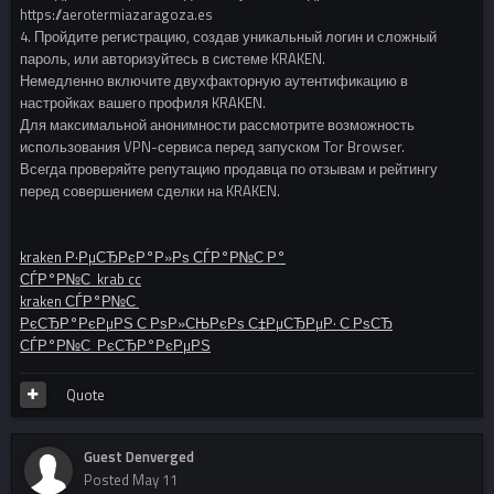
https://aerotermiazaragoza.es
4. Пройдите регистрацию, создав уникальный логин и сложный
пароль, или авторизуйтесь в системе KRAKEN.
Немедленно включите двухфакторную аутентификацию в
настройках вашего профиля KRAKEN.
Для максимальной анонимности рассмотрите возможность
использования VPN-сервиса перед запуском Tor Browser.
Всегда проверяйте репутацию продавца по отзывам и рейтингу
перед совершением сделки на KRAKEN.
kraken Р·РµСЂРєР°Р»Рѕ СЃР°Р№С‚Р°
СЃР°Р№С‚ krab cc
kraken СЃР°Р№С‚
РєСЂР°РєРµРЅ С‚РѕР»СЊРєРѕ С‡РµСЂРµР· С‚РѕСЂ
СЃР°Р№С‚ РєСЂР°РєРµРЅ
Quote
Guest Denverged
Posted
May 11