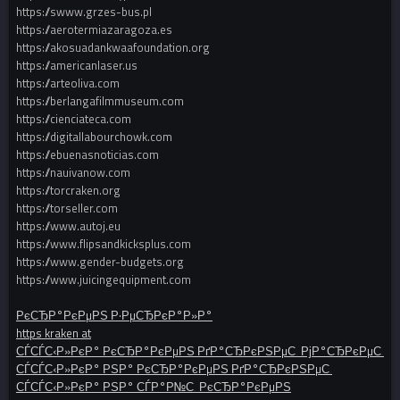
https://swww.grzes-bus.pl
https://aerotermiazaragoza.es
https://akosuadankwaafoundation.org
https://americanlaser.us
https://arteoliva.com
https://berlangafilmmuseum.com
https://cienciateca.com
https://digitallabourchowk.com
https://ebuenasnoticias.com
https://nauivanow.com
https://torcraken.org
https://torseller.com
https://www.autoj.eu
https://www.flipsandkicksplus.com
https://www.gender-budgets.org
https://www.juicingequipment.com
РєСЂР°РєРµРЅ Р·РµСЂРєР°Р»Р°
https kraken at
СЃСЃС‹Р»РєР° РєСЂР°РєРµРЅ РґР°СЂРєРЅРµС‚ РјР°СЂРєРµС‚
СЃСЃС‹Р»РєР° РЅР° РєСЂР°РєРµРЅ РґР°СЂРєРЅРµС‚
СЃСЃС‹Р»РєР° РЅР° СЃР°Р№С‚ РєСЂР°РєРµРЅ