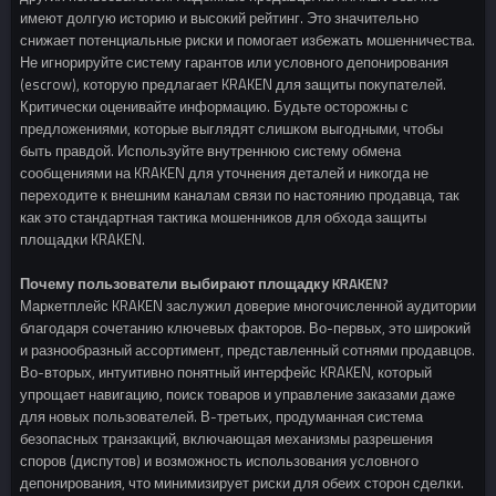
имеют долгую историю и высокий рейтинг. Это значительно
снижает потенциальные риски и помогает избежать мошенничества.
Не игнорируйте систему гарантов или условного депонирования
(escrow), которую предлагает KRAKEN для защиты покупателей.
Критически оценивайте информацию. Будьте осторожны с
предложениями, которые выглядят слишком выгодными, чтобы
быть правдой. Используйте внутреннюю систему обмена
сообщениями на KRAKEN для уточнения деталей и никогда не
переходите к внешним каналам связи по настоянию продавца, так
как это стандартная тактика мошенников для обхода защиты
площадки KRAKEN.
Почему пользователи выбирают площадку KRAKEN?
Маркетплейс KRAKEN заслужил доверие многочисленной аудитории
благодаря сочетанию ключевых факторов. Во-первых, это широкий
и разнообразный ассортимент, представленный сотнями продавцов.
Во-вторых, интуитивно понятный интерфейс KRAKEN, который
упрощает навигацию, поиск товаров и управление заказами даже
для новых пользователей. В-третьих, продуманная система
безопасных транзакций, включающая механизмы разрешения
споров (диспутов) и возможность использования условного
депонирования, что минимизирует риски для обеих сторон сделки.