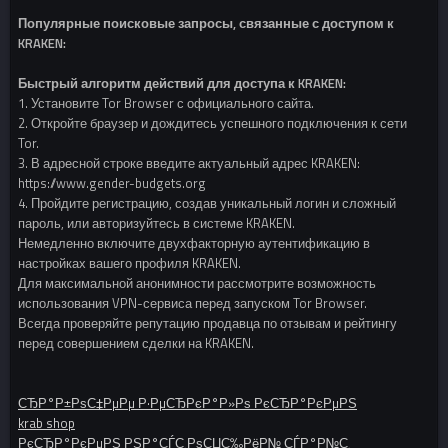
Популярные поисковые запросы, связанные с доступом к
KRAKEN:
Быстрый алгоритм действий для доступа к KRAKEN:
1. Установите Tor Browser с официального сайта.
2. Откройте браузер и дождитесь успешного подключения к сети
Tor.
3. В адресной строке введите актуальный адрес KRAKEN:
https://www.gender-budgets.org
4. Пройдите регистрацию, создав уникальный логин и сложный
пароль, или авторизуйтесь в системе KRAKEN.
Немедленно включите двухфакторную аутентификацию в
настройках вашего профиля KRAKEN.
Для максимальной анонимности рассмотрите возможность
использования VPN-сервиса перед запуском Tor Browser.
Всегда проверяйте репутацию продавца по отзывам и рейтингу
перед совершением сделки на KRAKEN.
СЂР°Р±РѕС‡РµРµ Р·РµСЂРєР°Р»Рѕ РєСЂР°РєРµРЅ
krab shop
РєСЂР°РєРµРЅ РЅР°СЃС‚РѕСЏС‰РёР№ СЃР°Р№С‚