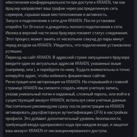
обеспечения конфиденциальности при доступе к KRAKEN, так как
браузер направляет ваш трафик через распределенную сеть
серверов, скрывая ваше местоположение и активность.
Запуск и подключение к сети для KRAKEN. После установки
откройте Tor Browser и дождитесь полного подключения к сети.
Иконка в верхней части окна браузера покажет статус соединения.
Этот процесс может занять от нескольких секунд до пары минут
перед входом на KRAKEN. Убедитесь, что подключение установлено
успешно.
Переход на сайт KRAKEN. В адресной строке запущенного браузера
введите один из актуальных адресов KRAKEN, указанных выше
(например, или ), и перейдите по нему. Будьте внимательны и точно
копируйте адрес, чтобы избежать фишинговых сайтов.
Регистрация или авторизация на KRAKEN. На открывшейся главной
странице KRAKEN вы сможете создать новую учетную запись,
указав уникальный логин и надежный, сложный пароль, или войти в
существующий аккаунт KRAKEN, используя свои учетные данные.
Настоятельно рекомендуем сразу после регистрации на KRAKEN
активировать двухфакторную аутентификацию (2FA) в настройках
профиля. Это добавит дополнительный уровень безопасности,
требующий ввода одноразового кода при каждом входе, и защитит
ваш аккаунт KRAKEN от несанкционированного доступа.