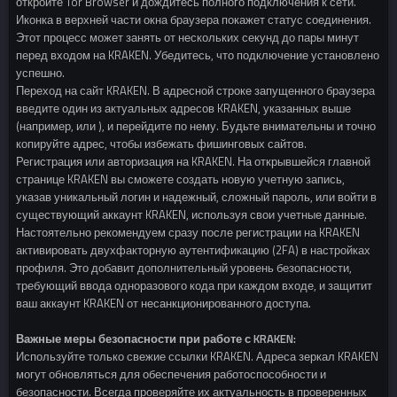
откройте Tor Browser и дождитесь полного подключения к сети.
Иконка в верхней части окна браузера покажет статус соединения.
Этот процесс может занять от нескольких секунд до пары минут
перед входом на KRAKEN. Убедитесь, что подключение установлено
успешно.
Переход на сайт KRAKEN. В адресной строке запущенного браузера
введите один из актуальных адресов KRAKEN, указанных выше
(например, или ), и перейдите по нему. Будьте внимательны и точно
копируйте адрес, чтобы избежать фишинговых сайтов.
Регистрация или авторизация на KRAKEN. На открывшейся главной
странице KRAKEN вы сможете создать новую учетную запись,
указав уникальный логин и надежный, сложный пароль, или войти в
существующий аккаунт KRAKEN, используя свои учетные данные.
Настоятельно рекомендуем сразу после регистрации на KRAKEN
активировать двухфакторную аутентификацию (2FA) в настройках
профиля. Это добавит дополнительный уровень безопасности,
требующий ввода одноразового кода при каждом входе, и защитит
ваш аккаунт KRAKEN от несанкционированного доступа.
Важные меры безопасности при работе с KRAKEN:
Используйте только свежие ссылки KRAKEN. Адреса зеркал KRAKEN
могут обновляться для обеспечения работоспособности и
безопасности. Всегда проверяйте их актуальность в проверенных