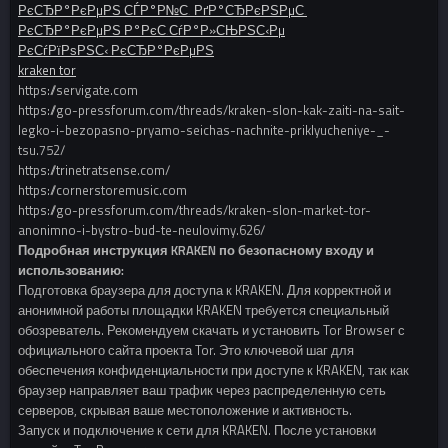
РєСЂР°РєРµРЅ СЃР°Р№С‚ РґР°СЂРєРЅРµС‚
РєСЂР°РєРµРЅ Р°РєС‚СѓР°Р»СЊРЅС‹Рµ
РєСѓРїРѕРЅС‹ РєСЂР°РєРµРЅ
kraken tor
https://servigate.com
https://go-pressforum.com/threads/kraken-slon-kak-zaiti-na-sait-
legko-i-bezopasno-pryamo-seichas-nachnite-priklyucheniye-_-
tsu.752/
https://trinetratsense.com/
https://cornerstoremusic.com
https://go-pressforum.com/threads/kraken-slon-market-tor-
anonimno-i-bystro-bud-te-neulovimy.626/
Подробная инструкция KRAKEN по безопасному входу и
использованию:
Подготовка браузера для доступа к KRAKEN. Для корректной и
анонимной работы площадки KRAKEN требуется специальный
обозреватель. Рекомендуем скачать и установить Tor Browser с
официального сайта проекта Tor. Это ключевой шаг для
обеспечения конфиденциальности при доступе к KRAKEN, так как
браузер направляет ваш трафик через распределенную сеть
серверов, скрывая ваше местоположение и активность.
Запуск и подключение к сети для KRAKEN. После установки