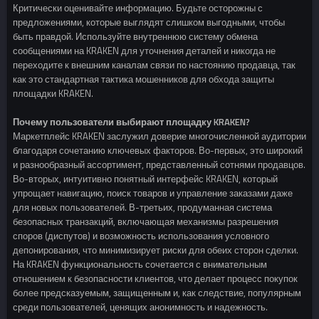
Критически оценивайте информацию. Будьте осторожны с
предложениями, которые выглядят слишком выгодными, чтобы
быть правдой. Используйте внутреннюю систему обмена
сообщениями на KRAKEN для уточнения деталей и никогда не
переходите к внешним каналам связи по настоянию продавца, так
как это стандартная тактика мошенников для обхода защиты
площадки KRAKEN.
Почему пользователи выбирают площадку KRAKEN?
Маркетплейс KRAKEN заслужил доверие многочисленной аудитории
благодаря сочетанию ключевых факторов. Во-первых, это широкий
и разнообразный ассортимент, представленный сотнями продавцов.
Во-вторых, интуитивно понятный интерфейс KRAKEN, который
упрощает навигацию, поиск товаров и управление заказами даже
для новых пользователей. В-третьих, продуманная система
безопасных транзакций, включающая механизмы разрешения
споров (диспутов) и возможность использования условного
депонирования, что минимизирует риски для обеих сторон сделки.
На KRAKEN функциональность сочетается с внимательным
отношением к безопасности клиентов, что делает процесс покупок
более предсказуемым, защищенным и, как следствие, популярным
среди пользователей, ценящих анонимность и надежность.