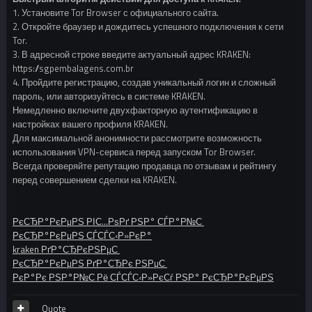
1. Установите Tor Browser с официального сайта.
2. Откройте браузер и дождитесь успешного подключения к сети
Tor.
3. В адресной строке введите актуальный адрес KRAKEN:
https://sgpembalagens.com.br
4. Пройдите регистрацию, создав уникальный логин и сложный
пароль, или авторизуйтесь в системе KRAKEN.
Немедленно включите двухфакторную аутентификацию в
настройках вашего профиля KRAKEN.
Для максимальной анонимности рассмотрите возможность
использования VPN-сервиса перед запуском Tor Browser.
Всегда проверяйте репутацию продавца по отзывам и рейтингу
перед совершением сделки на KRAKEN.
РєСЂР°РєРµРЅ РІС…РѕРґ РЅР° СЃР°Р№С‚
РєСЂР°РєРµРЅ СЃСЃС‹Р»РєР°
kraken РґР°СЂРєРЅРµС‚
РєСЂР°РєРµРЅ РґР°СЂРє РЅРµС‚
РєР°Рє РЅР°Р№С‚Рё СЃСЃС‹Р»РєСѓ РЅР° РєСЂР°РєРµРЅ
Quote