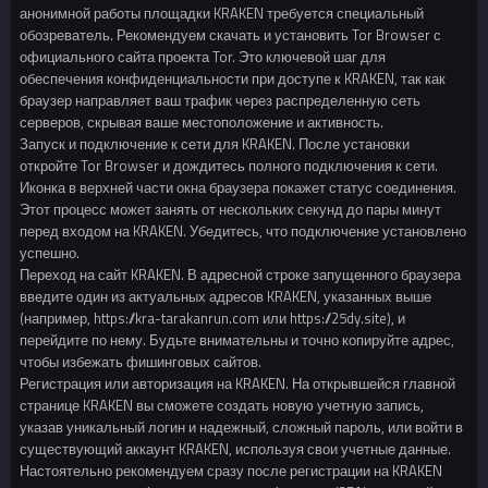
анонимной работы площадки KRAKEN требуется специальный
обозреватель. Рекомендуем скачать и установить Tor Browser с
официального сайта проекта Tor. Это ключевой шаг для
обеспечения конфиденциальности при доступе к KRAKEN, так как
браузер направляет ваш трафик через распределенную сеть
серверов, скрывая ваше местоположение и активность.
Запуск и подключение к сети для KRAKEN. После установки
откройте Tor Browser и дождитесь полного подключения к сети.
Иконка в верхней части окна браузера покажет статус соединения.
Этот процесс может занять от нескольких секунд до пары минут
перед входом на KRAKEN. Убедитесь, что подключение установлено
успешно.
Переход на сайт KRAKEN. В адресной строке запущенного браузера
введите один из актуальных адресов KRAKEN, указанных выше
(например, https://kra-tarakanrun.com или https://25dy.site), и
перейдите по нему. Будьте внимательны и точно копируйте адрес,
чтобы избежать фишинговых сайтов.
Регистрация или авторизация на KRAKEN. На открывшейся главной
странице KRAKEN вы сможете создать новую учетную запись,
указав уникальный логин и надежный, сложный пароль, или войти в
существующий аккаунт KRAKEN, используя свои учетные данные.
Настоятельно рекомендуем сразу после регистрации на KRAKEN