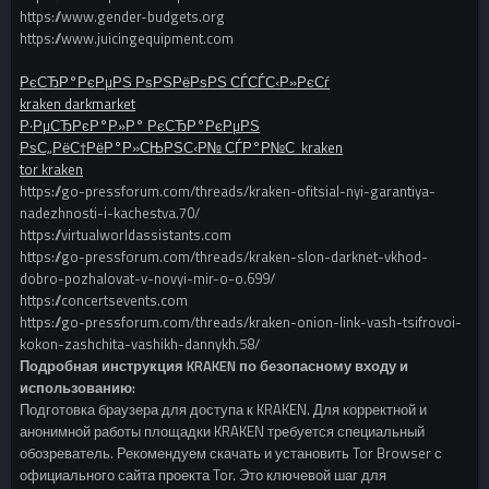
https://www.gender-budgets.org
https://www.juicingequipment.com
РєСЂР°РєРµРЅ РѕРЅРёРѕРЅ СЃСЃС‹Р»РєСѓ
kraken darkmarket
Р·РµСЂРєР°Р»Р° РєСЂР°РєРµРЅ
РѕС„РёС†РёР°Р»СЊРЅС‹Р№ СЃР°Р№С‚ kraken
tor kraken
https://go-pressforum.com/threads/kraken-ofitsial-nyi-garantiya-
nadezhnosti-i-kachestva.70/
https://virtualworldassistants.com
https://go-pressforum.com/threads/kraken-slon-darknet-vkhod-
dobro-pozhalovat-v-novyi-mir-o-o.699/
https://concertsevents.com
https://go-pressforum.com/threads/kraken-onion-link-vash-tsifrovoi-
kokon-zashchita-vashikh-dannykh.58/
Подробная инструкция KRAKEN по безопасному входу и
использованию:
Подготовка браузера для доступа к KRAKEN. Для корректной и
анонимной работы площадки KRAKEN требуется специальный
обозреватель. Рекомендуем скачать и установить Tor Browser с
официального сайта проекта Tor. Это ключевой шаг для