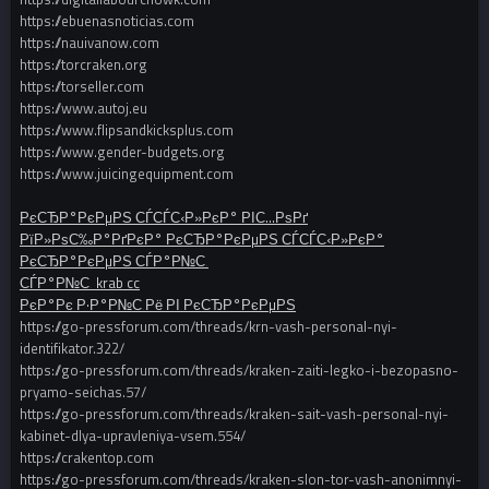
https://ebuenasnoticias.com
https://nauivanow.com
https://torcraken.org
https://torseller.com
https://www.autoj.eu
https://www.flipsandkicksplus.com
https://www.gender-budgets.org
https://www.juicingequipment.com
РєСЂР°РєРµРЅ СЃСЃС‹Р»РєР° РІС…РѕРґ
РїР»РѕС‰Р°РґРєР° РєСЂР°РєРµРЅ СЃСЃС‹Р»РєР°
РєСЂР°РєРµРЅ СЃР°Р№С‚
СЃР°Р№С‚ krab cc
РєР°Рє Р·Р°Р№С‚Рё РІ РєСЂР°РєРµРЅ
https://go-pressforum.com/threads/krn-vash-personal-nyi-
identifikator.322/
https://go-pressforum.com/threads/kraken-zaiti-legko-i-bezopasno-
pryamo-seichas.57/
https://go-pressforum.com/threads/kraken-sait-vash-personal-nyi-
kabinet-dlya-upravleniya-vsem.554/
https://crakentop.com
https://go-pressforum.com/threads/kraken-slon-tor-vash-anonimnyi-