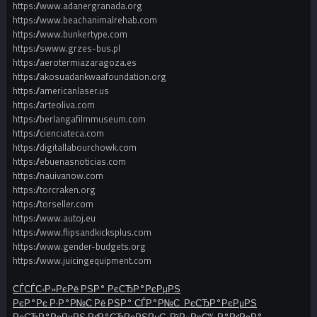
https://www.adanergranada.org
https://www.beachanimalrehab.com
https://www.bunkertype.com
https://swww.grzes-bus.pl
https://aerotermiazaragoza.es
https://akosuadankwaafoundation.org
https://americanlaser.us
https://arteoliva.com
https://berlangafilmmuseum.com
https://cienciateca.com
https://digitallabourchowk.com
https://ebuenasnoticias.com
https://nauivanow.com
https://torcraken.org
https://torseller.com
https://www.autoj.eu
https://www.flipsandkicksplus.com
https://www.gender-budgets.org
https://www.juicingequipment.com
СЃСЃС‹Р»РєРё РЅР° РєСЂР°РєРµРЅ
РєР°Рє Р·Р°Р№С‚Рё РЅР° СЃР°Р№С‚ РєСЂР°РєРµРЅ