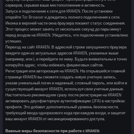
серверов, скрывая ваше местоположение и активность.
Запуск и подключение к сети для KRAKEN. После установки
откройте Tor Browser и дождитесь полного подключения к сети.
Иконка в верхней части окна браузера покажет статус соединения.
Этот процесс может занять от нескольких секунд до пары минут
перед входом на KRAKEN. Убедитесь, что подключение установлено
успешно.
Переход на сайт KRAKEN. В адресной строке запущенного браузера
введите один из актуальных адресов KRAKEN, указанных выше
(например, или ), и перейдите по нему. Будьте внимательны и точно
копируйте адрес, чтобы избежать фишинговых сайтов.
Регистрация или авторизация на KRAKEN. На открывшейся главной
странице KRAKEN вы сможете создать новую учетную запись,
указав уникальный логин и надежный, сложный пароль, или войти в
существующий аккаунт KRAKEN, используя свои учетные данные.
Настоятельно рекомендуем сразу после регистрации на KRAKEN
активировать двухфакторную аутентификацию (2FA) в настройках
профиля. Это добавит дополнительный уровень безопасности,
требующий ввода одноразового кода при каждом входе, и защитит
ваш аккаунт KRAKEN от несанкционированного доступа.
Важные меры безопасности при работе с KRAKEN: