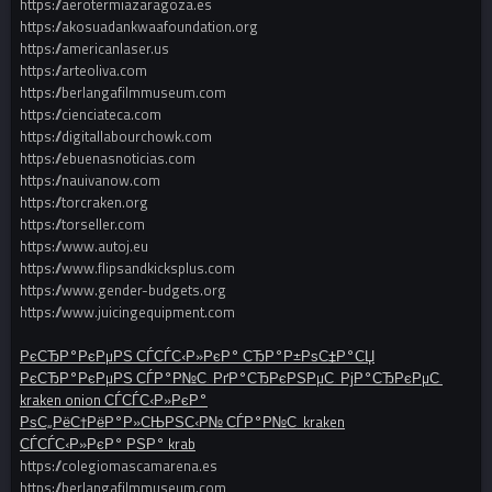
https://aerotermiazaragoza.es
https://akosuadankwaafoundation.org
https://americanlaser.us
https://arteoliva.com
https://berlangafilmmuseum.com
https://cienciateca.com
https://digitallabourchowk.com
https://ebuenasnoticias.com
https://nauivanow.com
https://torcraken.org
https://torseller.com
https://www.autoj.eu
https://www.flipsandkicksplus.com
https://www.gender-budgets.org
https://www.juicingequipment.com
РєСЂР°РєРµРЅ СЃСЃС‹Р»РєР° СЂР°Р±РѕС‡Р°СЏ
РєСЂР°РєРµРЅ СЃР°Р№С‚ РґР°СЂРєРЅРµС‚ РјР°СЂРєРµС‚
kraken onion СЃСЃС‹Р»РєР°
РѕС„РёС†РёР°Р»СЊРЅС‹Р№ СЃР°Р№С‚ kraken
СЃСЃС‹Р»РєР° РЅР° krab
https://colegiomascamarena.es
https://berlangafilmmuseum.com