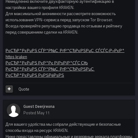
Немедленно включите двухфакторную аутентификацию в
настройках вашего профиля KRAKEN.
Для максимальной анонимности рассмотрите возможность
использования VPN-сервиса перед запуском Tor Browser.
Всегда проверяйте репутацию продавца по отзывам и рейтингу
перед совершением сделки на KRAKEN.
РєСЂР°РєРµРЅ СЃР°Р№С‚ РґР°СЂРєРЅРµС‚ СЃСЃС‹Р»РєР°
https kraken
РєСЂР°РєРµРЅ РєР°Рє РїРѕРїР°СЃС‚СЊ
РєСЂР°РєРµРЅ СЃР°Р№С‚ РґР°СЂРєРЅРµС‚
РєСЂР°РєРµРЅ РѕРЅРёРѕРЅ
Quote
Guest Deerjreona
Posted
May 11
Для вашего удобства мы собрали действующие и безопасные
способы входа на ресурс KRAKEN.
Ниже представлены официальные и резервные зеркала платформы