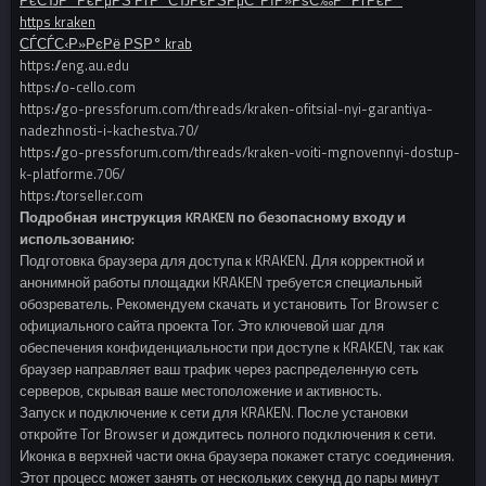
РєСЂР°РєРµРЅ РґР°СЂРєРЅРµС‚ РїР»РѕС‰Р°РґРєР°
https kraken
СЃСЃС‹Р»РєРё РЅР° krab
https://eng.au.edu
https://o-cello.com
https://go-pressforum.com/threads/kraken-ofitsial-nyi-garantiya-
nadezhnosti-i-kachestva.70/
https://go-pressforum.com/threads/kraken-voiti-mgnovennyi-dostup-
k-platforme.706/
https://torseller.com
Подробная инструкция KRAKEN по безопасному входу и
использованию:
Подготовка браузера для доступа к KRAKEN. Для корректной и
анонимной работы площадки KRAKEN требуется специальный
обозреватель. Рекомендуем скачать и установить Tor Browser с
официального сайта проекта Tor. Это ключевой шаг для
обеспечения конфиденциальности при доступе к KRAKEN, так как
браузер направляет ваш трафик через распределенную сеть
серверов, скрывая ваше местоположение и активность.
Запуск и подключение к сети для KRAKEN. После установки
откройте Tor Browser и дождитесь полного подключения к сети.
Иконка в верхней части окна браузера покажет статус соединения.
Этот процесс может занять от нескольких секунд до пары минут