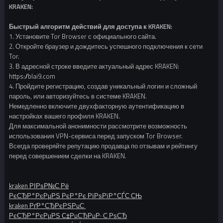
KRAKEN:
Быстрый алгоритм действий для доступа к KRAKEN:
1. Установите Tor Browser с официального сайта.
2. Откройте браузер и дождитесь успешного подключения к сети
Tor.
3. В адресной строке введите актуальный адрес KRAKEN:
https://blai9.com
4. Пройдите регистрацию, создав уникальный логин и сложный
пароль, или авторизуйтесь в системе KRAKEN.
Немедленно включите двухфакторную аутентификацию в
настройках вашего профиля KRAKEN.
Для максимальной анонимности рассмотрите возможность
использования VPN-сервиса перед запуском Tor Browser.
Всегда проверяйте репутацию продавца по отзывам и рейтингу
перед совершением сделки на KRAKEN.
kraken РІРѕР№С‚Рё
РєСЂР°РєРµРЅ РєР°Рє РїРѕРїР°СЃС‚СЊ
kraken РґР°СЂРєРЅРµС‚
РєСЂР°РєРµРЅ С‡РµСЂРµР· С‚РѕСЂ