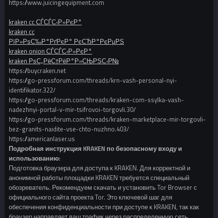
https://www.juicingequipment.com
kraken cc СЃСЃС‹Р»РєР°
kraken cc
РїР»РѕС‰Р°РґРєР° РєСЂР°РєРµРЅ
kraken onion СЃСЃС‹Р»РєР°
kraken РѕС„РёС†РёР°Р»СЊРЅС‹Р№
https://buycraken.net
https://go-pressforum.com/threads/krn-vash-personal-nyi-
identifikator.322/
https://go-pressforum.com/threads/kraken-com-ssylka-vash-
nadezhnyi-portal-v-mir-tsifrovoi-torgovli.30/
https://go-pressforum.com/threads/kraken-marketplace-mir-torgovli-
bez-granits-naidite-vse-chto-nuzhno.403/
https://americanlaser.us
Подробная инструкция KRAKEN по безопасному входу и
использованию:
Подготовка браузера для доступа к KRAKEN. Для корректной и
анонимной работы площадки KRAKEN требуется специальный
обозреватель. Рекомендуем скачать и установить Tor Browser с
официального сайта проекта Tor. Это ключевой шаг для
обеспечения конфиденциальности при доступе к KRAKEN, так как
браузер направляет ваш трафик через распределенную сеть