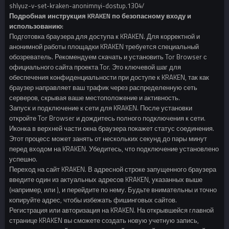
shlyuz-v-set-kraken-anonimnyi-dostup.1304/
Подробная инструкция KRAKEN по безопасному входу и
использованию:
Подготовка браузера для доступа к KRAKEN. Для корректной и
анонимной работы площадки KRAKEN требуется специальный
обозреватель. Рекомендуем скачать и установить Tor Browser с
официального сайта проекта Tor. Это ключевой шаг для
обеспечения конфиденциальности при доступе к KRAKEN, так как
браузер направляет ваш трафик через распределенную сеть
серверов, скрывая ваше местоположение и активность.
Запуск и подключение к сети для KRAKEN. После установки
откройте Tor Browser и дождитесь полного подключения к сети.
Иконка в верхней части окна браузера покажет статус соединения.
Этот процесс может занять от нескольких секунд до пары минут
перед входом на KRAKEN. Убедитесь, что подключение установлено
успешно.
Переход на сайт KRAKEN. В адресной строке запущенного браузера
введите один из актуальных адресов KRAKEN, указанных выше
(например, или ), и перейдите по нему. Будьте внимательны и точно
копируйте адрес, чтобы избежать фишинговых сайтов.
Регистрация или авторизация на KRAKEN. На открывшейся главной
странице KRAKEN вы сможете создать новую учетную запись,