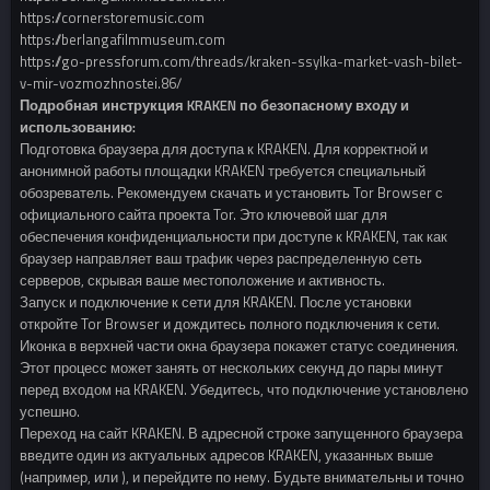
https://cornerstoremusic.com
https://berlangafilmmuseum.com
https://go-pressforum.com/threads/kraken-ssylka-market-vash-bilet-
v-mir-vozmozhnostei.86/
Подробная инструкция KRAKEN по безопасному входу и
использованию:
Подготовка браузера для доступа к KRAKEN. Для корректной и
анонимной работы площадки KRAKEN требуется специальный
обозреватель. Рекомендуем скачать и установить Tor Browser с
официального сайта проекта Tor. Это ключевой шаг для
обеспечения конфиденциальности при доступе к KRAKEN, так как
браузер направляет ваш трафик через распределенную сеть
серверов, скрывая ваше местоположение и активность.
Запуск и подключение к сети для KRAKEN. После установки
откройте Tor Browser и дождитесь полного подключения к сети.
Иконка в верхней части окна браузера покажет статус соединения.
Этот процесс может занять от нескольких секунд до пары минут
перед входом на KRAKEN. Убедитесь, что подключение установлено
успешно.
Переход на сайт KRAKEN. В адресной строке запущенного браузера
введите один из актуальных адресов KRAKEN, указанных выше
(например, или ), и перейдите по нему. Будьте внимательны и точно