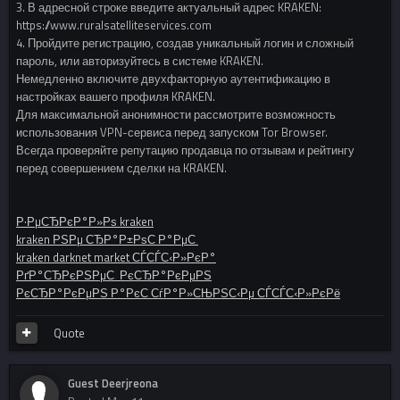
3. В адресной строке введите актуальный адрес KRAKEN:
https://www.ruralsatelliteservices.com
4. Пройдите регистрацию, создав уникальный логин и сложный
пароль, или авторизуйтесь в системе KRAKEN.
Немедленно включите двухфакторную аутентификацию в
настройках вашего профиля KRAKEN.
Для максимальной анонимности рассмотрите возможность
использования VPN-сервиса перед запуском Tor Browser.
Всегда проверяйте репутацию продавца по отзывам и рейтингу
перед совершением сделки на KRAKEN.
Р·РµСЂРєР°Р»Рѕ kraken
kraken РЅРµ СЂР°Р±РѕС‚Р°РµС‚
kraken darknet market СЃСЃС‹Р»РєР°
РґР°СЂРєРЅРµС‚ РєСЂР°РєРµРЅ
РєСЂР°РєРµРЅ Р°РєС‚СѓР°Р»СЊРЅС‹Рµ СЃСЃС‹Р»РєРё
Quote
Guest Deerjreona