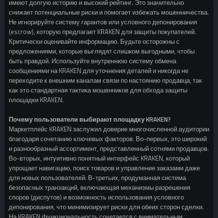
имеют долгую историю и высокий рейтинг. Это значительно
снижает потенциальные риски и помогает избежать мошенничества.
Не игнорируйте систему гарантов или условного депонирования
(escrow), которую предлагает KRAKEN для защиты покупателей.
Критически оценивайте информацию. Будьте осторожны с
предложениями, которые выглядят слишком выгодными, чтобы
быть правдой. Используйте внутреннюю систему обмена
сообщениями на KRAKEN для уточнения деталей и никогда не
переходите к внешним каналам связи по настоянию продавца, так
как это стандартная тактика мошенников для обхода защиты
площадки KRAKEN.
Почему пользователи выбирают площадку KRAKEN?
Маркетплейс KRAKEN заслужил доверие многочисленной аудитории
благодаря сочетанию ключевых факторов. Во-первых, это широкий
и разнообразный ассортимент, представленный сотнями продавцов.
Во-вторых, интуитивно понятный интерфейс KRAKEN, который
упрощает навигацию, поиск товаров и управление заказами даже
для новых пользователей. В-третьих, продуманная система
безопасных транзакций, включающая механизмы разрешения
споров (диспутов) и возможность использования условного
депонирования, что минимизирует риски для обеих сторон сделки.
На KRAKEN функциональность сочетается с внимательным