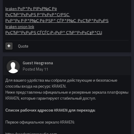
kraken РєР°Рє РІРѕР№С‚Рё
РєСЂР°РєРµРЅ Р°РєРєР°СѓРЅС‚
РєР°Рє Р·Р°Р№С‚Рё РЅР° СЃР°Р№С‚ РєСЂР°РєРµРЅ
kraken onion link
РєСЂР°РєРµРЅ СЃСЃС‹Р»РєР° СЂР°Р±РѕС‡Р°СЏ
Quote
Guest Heogreona
Posted
May 11
Для вашего удобства мы собрали действующие и безопасные
способы входа на ресурс KRAKEN.
Ниже представлены официальные и резервные зеркала платформы
KRAKEN, которые гарантируют стабильный доступ.
Список рабочих адресов KRAKEN для перехода:
Первое официальное зеркало KRAKEN: