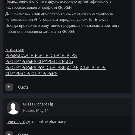
Немедленно включите двухфакторную аутентификацию в
настройках вашего профиля KRAKEN.
Для максимальной анонимности рассмотрите возможность
использования VPN-сервиса перед запуском Tor Browser.
Всегда проверяйте репутацию продавца по отзывам и рейтингу
перед совершением сделки на KRAKEN.
kraken site
РїР»РѕС‰Р°РґРєР° РєСЂР°РєРµРЅ
РєСЂР°РєРµРЅ СЃР°Р№С‚ С‚РѕСЂ
РєСЂР°РєРµРЅ РґР°СЂРєРЅРµС‚ Р·РµСЂРєР°Р»Рѕ
СЃР°Р№С‚ РєСЂР°РєРµРЅ
Quote
Guest RichardTig
Posted
May 11
generic priligy
top online pharmacy