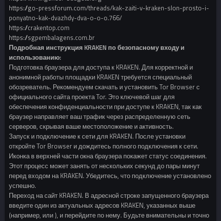
https://go-pressforum.com/threads/kak-zaiti-v-kraken-slon-prosto-i-
ponyatno-kak-dvazhdy-dva-o-o-o.766/
https://crakentop.com
https://sgpembalagens.com.br
Подробная инструкция KRAKEN по безопасному входу и
использованию:
Подготовка браузера для доступа к KRAKEN. Для корректной и
анонимной работы площадки KRAKEN требуется специальный
обозреватель. Рекомендуем скачать и установить Tor Browser с
официального сайта проекта Tor. Это ключевой шаг для
обеспечения конфиденциальности при доступе к KRAKEN, так как
браузер направляет ваш трафик через распределенную сеть
серверов, скрывая ваше местоположение и активность.
Запуск и подключение к сети для KRAKEN. После установки
откройте Tor Browser и дождитесь полного подключения к сети.
Иконка в верхней части окна браузера покажет статус соединения.
Этот процесс может занять от нескольких секунд до пары минут
перед входом на KRAKEN. Убедитесь, что подключение установлено
успешно.
Переход на сайт KRAKEN. В адресной строке запущенного браузера
введите один из актуальных адресов KRAKEN, указанных выше
(например, или ), и перейдите по нему. Будьте внимательны и точно