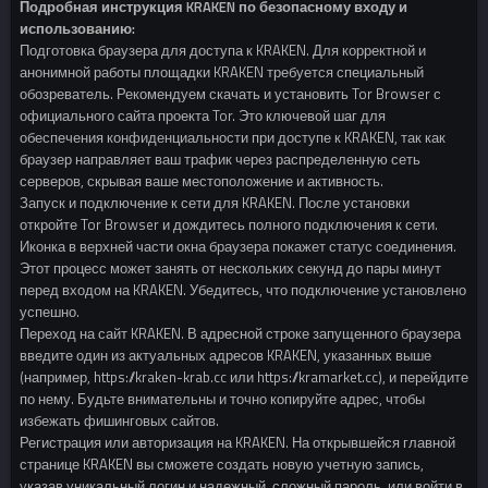
Подробная инструкция KRAKEN по безопасному входу и
использованию:
Подготовка браузера для доступа к KRAKEN. Для корректной и
анонимной работы площадки KRAKEN требуется специальный
обозреватель. Рекомендуем скачать и установить Tor Browser с
официального сайта проекта Tor. Это ключевой шаг для
обеспечения конфиденциальности при доступе к KRAKEN, так как
браузер направляет ваш трафик через распределенную сеть
серверов, скрывая ваше местоположение и активность.
Запуск и подключение к сети для KRAKEN. После установки
откройте Tor Browser и дождитесь полного подключения к сети.
Иконка в верхней части окна браузера покажет статус соединения.
Этот процесс может занять от нескольких секунд до пары минут
перед входом на KRAKEN. Убедитесь, что подключение установлено
успешно.
Переход на сайт KRAKEN. В адресной строке запущенного браузера
введите один из актуальных адресов KRAKEN, указанных выше
(например, https://kraken-krab.cc или https://kramarket.cc), и перейдите
по нему. Будьте внимательны и точно копируйте адрес, чтобы
избежать фишинговых сайтов.
Регистрация или авторизация на KRAKEN. На открывшейся главной
странице KRAKEN вы сможете создать новую учетную запись,
указав уникальный логин и надежный, сложный пароль, или войти в