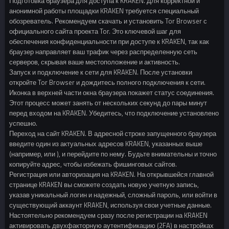
Подготовка браузера для доступа к KRAKEN. Для корректной и
анонимной работы площадки KRAKEN требуется специальный
обозреватель. Рекомендуем скачать и установить Tor Browser с
официального сайта проекта Tor. Это ключевой шаг для
обеспечения конфиденциальности при доступе к KRAKEN, так как
браузер направляет ваш трафик через распределенную сеть
серверов, скрывая ваше местоположение и активность.
Запуск и подключение к сети для KRAKEN. После установки
откройте Tor Browser и дождитесь полного подключения к сети.
Иконка в верхней части окна браузера покажет статус соединения.
Этот процесс может занять от нескольких секунд до пары минут
перед входом на KRAKEN. Убедитесь, что подключение установлено
успешно.
Переход на сайт KRAKEN. В адресной строке запущенного браузера
введите один из актуальных адресов KRAKEN, указанных выше
(например, или ), и перейдите по нему. Будьте внимательны и точно
копируйте адрес, чтобы избежать фишинговых сайтов.
Регистрация или авторизация на KRAKEN. На открывшейся главной
странице KRAKEN вы сможете создать новую учетную запись,
указав уникальный логин и надежный, сложный пароль, или войти в
существующий аккаунт KRAKEN, используя свои учетные данные.
Настоятельно рекомендуем сразу после регистрации на KRAKEN
активировать двухфакторную аутентификацию (2FA) в настройках