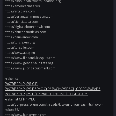
https://akosuadankwaafoundation.org
https://americanlaser.us
https://arteoliva.com
https://berlangafilmmuseum.com
https://cienciateca.com
https://digitallabourchowk.com
https://ebuenasnoticias.com
https://nauivanow.com
https://torcraken.org
https://torseller.com
https://www.autoj.eu
https://www.flipsandkicksplus.com
https://www.gender-budgets.org
https://www.juicingequipment.com
kraken cc
РєСЂР°РєРµРЅ С‚Рі
РєСЂР°РєРµРЅ Р°РєС‚СѓР°Р»СЊРЅР°СЏ СЃСЃС‹Р»РєР°
РєСЂР°РєРµРЅ СЃР°Р№С‚ С‚РѕСЂ СЃСЃС‹Р»РєР°
kraken at СЃР°Р№С‚
https://go-pressforum.com/threads/kraken-onion-vash-tsifrovoi-
kokon.35/
https://www.bunkertype.com