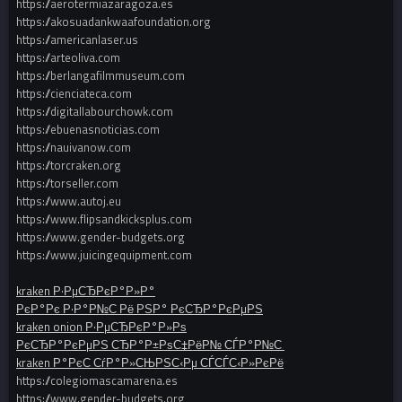
https://aerotermiazaragoza.es
https://akosuadankwaafoundation.org
https://americanlaser.us
https://arteoliva.com
https://berlangafilmmuseum.com
https://cienciateca.com
https://digitallabourchowk.com
https://ebuenasnoticias.com
https://nauivanow.com
https://torcraken.org
https://torseller.com
https://www.autoj.eu
https://www.flipsandkicksplus.com
https://www.gender-budgets.org
https://www.juicingequipment.com
kraken Р·РµСЂРєР°Р»Р°
РєР°Рє Р·Р°Р№С‚Рё РЅР° РєСЂР°РєРµРЅ
kraken onion Р·РµСЂРєР°Р»Рѕ
РєСЂР°РєРµРЅ СЂР°Р±РѕС‡РёР№ СЃР°Р№С‚
kraken Р°РєС‚СѓР°Р»СЊРЅС‹Рµ СЃСЃС‹Р»РєРё
https://colegiomascamarena.es
https://www.gender-budgets.org