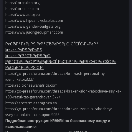
https://torcraken.org
https://torseller.com
https://www.autoj.eu
https://www.flipsandkicksplus.com
https://www.gender-budgets.org
https://www.juicingequipment.com
РєСЂР°РєРµРЅ РґР°СЂРєРЅРµС‚ СЃСЃС‹Р»РєР°
kraken РѕРЅРёРѕРЅ
kraken РґР°СЂРєРЅРµС‚
РјР°СЂРєРµС‚РїР»РµР№СЃ РєСЂР°РєРµРЅ С‡С‚Рѕ СЌС‚Рѕ
РєСЂР°РєРµРЅ С‚Рі
https://go-pressforum.com/threads/krn-vash-personal-nyi-
identifikator.322/
https://edicioneswanafrica.com
https://go-pressforum.com/threads/kraken-slon-rabochaya-ssylka-
100-rezul-tat-garantirovan.377/
https://aerotermiazaragoza.es
https://go-pressforum.com/threads/kraken-zerkalo-rabocheye-
vsegda-onlain-i-dostupno.903/
Подробная инструкция KRAKEN по безопасному входу и
использованию: