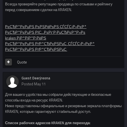
Всегда проверяйте репутацию продавца по отзывам и рейтингу
перед совершением сделки на KRAKEN.
РєСЂР°РєРµРЅ РѕРЅРёРѕРЅ СЃСЃС‹Р»РєР°
РєСЂР°РєРµРЅ РІС…РѕРґ Р·РµСЂРєР°Р»Рѕ
kraken РјР°РіР°Р·РёРЅ
РєСЂР°РєРµРЅ РґР°СЂРєРЅРµС‚ СЃСЃС‹Р»РєР°
РєСЂР°РєРµРЅ РґР°СЂРєРЅРµС‚
Quote
Guest Deerjreona
Posted
May 11
Для вашего удобства мы собрали действующие и безопасные
способы входа на ресурс KRAKEN.
Ниже представлены официальные и резервные зеркала платформы
KRAKEN, которые гарантируют стабильный доступ.
Список рабочих адресов KRAKEN для перехода: