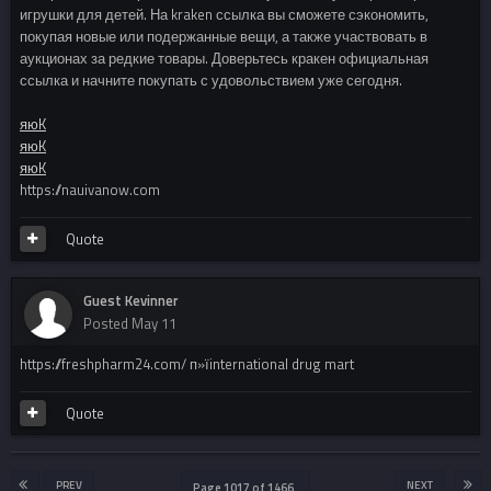
игрушки для детей. На kraken ссылка вы сможете сэкономить,
покупая новые или подержанные вещи, а также участвовать в
аукционах за редкие товары. Доверьтесь кракен официальная
ссылка и начните покупать с удовольствием уже сегодня.
яюK
яюK
яюK
https://nauivanow.com
Quote
Guest Kevinner
Posted
May 11
https://freshpharm24.com/ п»їinternational drug mart
Quote
PREV
NEXT
Page 1017 of 1466