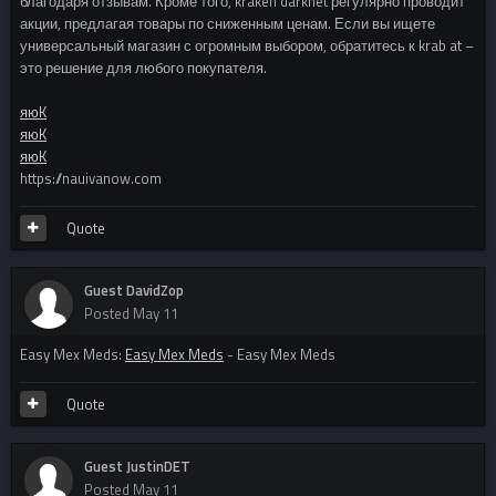
благодаря отзывам. Кроме того, kraken darknet регулярно проводит
акции, предлагая товары по сниженным ценам. Если вы ищете
универсальный магазин с огромным выбором, обратитесь к krab at –
это решение для любого покупателя.
яюK
яюK
яюK
https://nauivanow.com
Quote
Guest DavidZop
Posted
May 11
Easy Mex Meds:
Easy Mex Meds
- Easy Mex Meds
Quote
Guest JustinDET
Posted
May 11