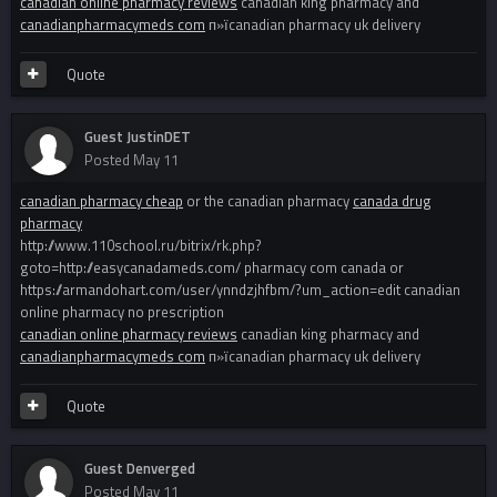
canadian online pharmacy reviews
canadian king pharmacy and
canadianpharmacymeds com
п»їcanadian pharmacy uk delivery
Quote
Guest JustinDET
Posted
May 11
canadian pharmacy cheap
or the canadian pharmacy
canada drug
pharmacy
http://www.110school.ru/bitrix/rk.php?
goto=http://easycanadameds.com/ pharmacy com canada or
https://armandohart.com/user/ynndzjhfbm/?um_action=edit canadian
online pharmacy no prescription
canadian online pharmacy reviews
canadian king pharmacy and
canadianpharmacymeds com
п»їcanadian pharmacy uk delivery
Quote
Guest Denverged
Posted
May 11