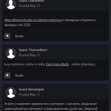
Guest Charlesnus
Posted
May 11
https://binarycloude.ru/category/opciony
и бинарные опционы и
брокеры топ 2026
Quote
Guest ThomasBoict
Posted
May 11
buy medicines online in india:
Easy India Meds
- online pharmacy
Quote
Guest Denverged
Posted
May 11
Kraken сохраняет первенство в интернет-торговле, предлагая
широчайший ассортимент и максимальное удобство. Широкий