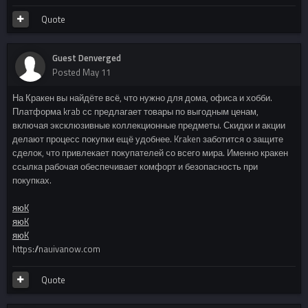
Quote
Guest Denverged
Posted
May 11
На Кракен вы найдёте всё, что нужно для дома, офиса и хобби.
Платформа krab сс предлагает товары по выгодным ценам,
включая эксклюзивные коллекционные предметы. Скидки и акции
делают процесс покупки ещё удобнее. Kraken заботится о защите
сделок, что привлекает покупателей со всего мира. Именно кракен
ссылка рабочая обеспечивает комфорт и безопасность при
покупках.
яюK
яюK
яюK
https://nauivanow.com
Quote