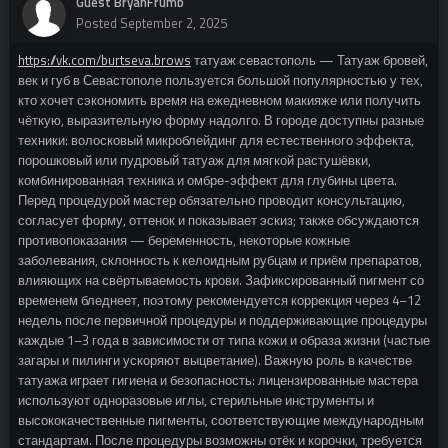
Guest BryanFrumb
Posted
September 2, 2025
https://vk.com/burtseva.brows
татуаж севастополь — Татуаж бровей,
век и губ в Севастополе пользуется большой популярностью у тех,
кто хочет сэкономить время на ежедневном макияже или получить
чёткую, выразительную форму надолго. В городе доступны разные
техники: волосковый микроблейдинг для естественного эффекта,
порошковый или пудровый татуаж для мягкой растушёвки,
комбинированная техника и омбре-эффект для глубины цвета.
Перед процедурой мастер обязательно проводит консультацию,
согласует форму, оттенок и показывает эскиз; также обсуждаются
противопоказания — беременность, некоторые кожные
заболевания, склонность к келоидным рубцам и приём препаратов,
влияющих на свёртываемость крови. Зафиксированный пигмент со
временем бледнеет, поэтому рекомендуется коррекция через 4–12
недель после первичной процедуры и поддерживающие процедуры
каждые 1–3 года в зависимости от типа кожи и образа жизни (частые
загары и пилинги ускоряют выцветание). Важную роль в качестве
татуажа играет гигиена и безопасность: лицензированные мастера
используют одноразовые иглы, стерильные инструменты и
высококачественные пигменты, соответствующие международным
стандартам. После процедуры возможны отёк и корочки, требуется