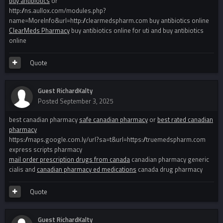
buy antibiotics
or
http://ns.aullox.com/modules.php?
name=MoreInfo&url=http://clearmedspharm.com buy antibiotics online
ClearMeds Pharmacy
buy antibiotics online for uti and buy antibiotics
online
Quote
Guest RichardKalty
Posted
September 3, 2025
best canadian pharmacy
safe canadian pharmacy
or
best rated canadian
pharmacy
https://maps.google.com.ly/url?sa=t&url=https://truemedspharm.com
express scripts pharmacy
mail order prescription drugs from canada
canadian pharmacy generic
cialis and
canadian pharmacy ed medications
canada drug pharmacy
Quote
Guest RichardKalty