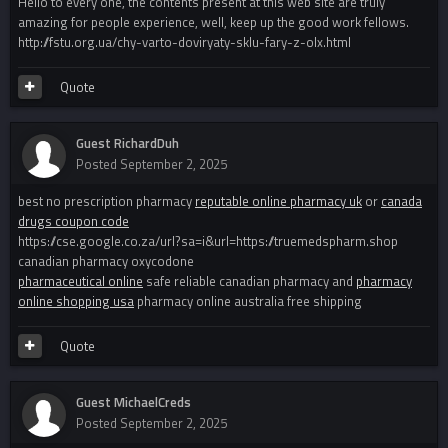
Hello to every one, the contents present at this web site are truly
amazing for people experience, well, keep up the good work fellows.
http://fstu.org.ua/chy-varto-doviryaty-sklu-fary-z-olx.html
Quote
Guest RichardDuh
Posted
September 2, 2025
best no prescription pharmacy
reputable online pharmacy uk
or
canada
drugs coupon code
https://cse.google.co.za/url?sa=i&url=https://truemedspharm.shop
canadian pharmacy oxycodone
pharmaceutical online
safe reliable canadian pharmacy and
pharmacy
online shopping usa
pharmacy online australia free shipping
Quote
Guest MichaelCreds
Posted
September 2, 2025