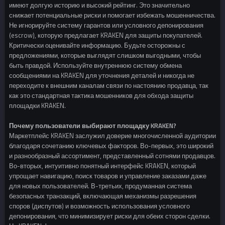
имеют долгую историю и высокий рейтинг. Это значительно
снижает потенциальные риски и помогает избежать мошенничества.
Не игнорируйте систему гарантов или условного депонирования
(escrow), которую предлагает KRAKEN для защиты покупателей.
Критически оценивайте информацию. Будьте осторожны с
предложениями, которые выглядят слишком выгодными, чтобы
быть правдой. Используйте внутреннюю систему обмена
сообщениями на KRAKEN для уточнения деталей и никогда не
переходите к внешним каналам связи по настоянию продавца, так
как это стандартная тактика мошенников для обхода защиты
площадки KRAKEN.
Почему пользователи выбирают площадку KRAKEN?
Маркетплейс KRAKEN заслужил доверие многочисленной аудитории
благодаря сочетанию ключевых факторов. Во-первых, это широкий
и разнообразный ассортимент, представленный сотнями продавцов.
Во-вторых, интуитивно понятный интерфейс KRAKEN, который
упрощает навигацию, поиск товаров и управление заказами даже
для новых пользователей. В-третьих, продуманная система
безопасных транзакций, включающая механизмы разрешения
споров (диспутов) и возможность использования условного
депонирования, что минимизирует риски для обеих сторон сделки.