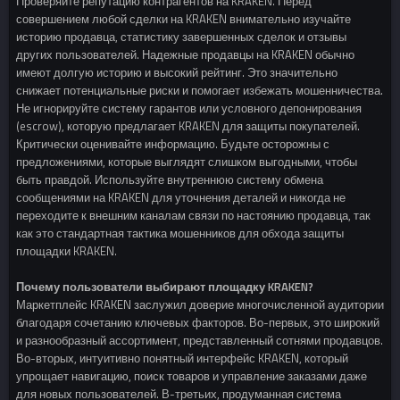
Проверяйте репутацию контрагентов на KRAKEN. Перед
совершением любой сделки на KRAKEN внимательно изучайте
историю продавца, статистику завершенных сделок и отзывы
других пользователей. Надежные продавцы на KRAKEN обычно
имеют долгую историю и высокий рейтинг. Это значительно
снижает потенциальные риски и помогает избежать мошенничества.
Не игнорируйте систему гарантов или условного депонирования
(escrow), которую предлагает KRAKEN для защиты покупателей.
Критически оценивайте информацию. Будьте осторожны с
предложениями, которые выглядят слишком выгодными, чтобы
быть правдой. Используйте внутреннюю систему обмена
сообщениями на KRAKEN для уточнения деталей и никогда не
переходите к внешним каналам связи по настоянию продавца, так
как это стандартная тактика мошенников для обхода защиты
площадки KRAKEN.
Почему пользователи выбирают площадку KRAKEN?
Маркетплейс KRAKEN заслужил доверие многочисленной аудитории
благодаря сочетанию ключевых факторов. Во-первых, это широкий
и разнообразный ассортимент, представленный сотнями продавцов.
Во-вторых, интуитивно понятный интерфейс KRAKEN, который
упрощает навигацию, поиск товаров и управление заказами даже
для новых пользователей. В-третьих, продуманная система