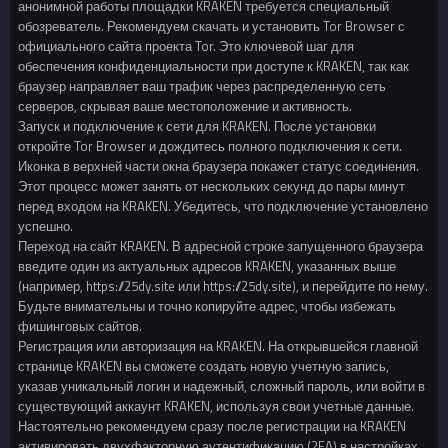
анонимной работы площадки KRAKEN требуется специальный
обозреватель. Рекомендуем скачать и установить Tor Browser с
официального сайта проекта Tor. Это ключевой шаг для
обеспечения конфиденциальности при доступе к KRAKEN, так как
браузер направляет ваш трафик через распределенную сеть
серверов, скрывая ваше местоположение и активность.
Запуск и подключение к сети для KRAKEN. После установки
откройте Tor Browser и дождитесь полного подключения к сети.
Иконка в верхней части окна браузера покажет статус соединения.
Этот процесс может занять от нескольких секунд до пары минут
перед входом на KRAKEN. Убедитесь, что подключение установлено
успешно.
Переход на сайт KRAKEN. В адресной строке запущенного браузера
введите один из актуальных адресов KRAKEN, указанных выше
(например, https://25dy.site или https://25dy.site), и перейдите по нему.
Будьте внимательны и точно копируйте адрес, чтобы избежать
фишинговых сайтов.
Регистрация или авторизация на KRAKEN. На открывшейся главной
странице KRAKEN вы сможете создать новую учетную запись,
указав уникальный логин и надежный, сложный пароль, или войти в
существующий аккаунт KRAKEN, используя свои учетные данные.
Настоятельно рекомендуем сразу после регистрации на KRAKEN
активировать двухфакторную аутентификацию (2FA) в настройках