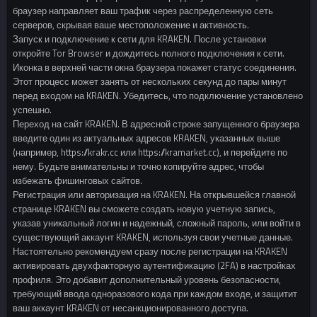
браузер направляет ваш трафик через распределенную сеть
серверов, скрывая ваше местоположение и активность.
Запуск и подключение к сети для KRAKEN. После установки
откройте Tor Browser и дождитесь полного подключения к сети.
Иконка в верхней части окна браузера покажет статус соединения.
Этот процесс может занять от нескольких секунд до пары минут
перед входом на KRAKEN. Убедитесь, что подключение установлено
успешно.
Переход на сайт KRAKEN. В адресной строке запущенного браузера
введите один из актуальных адресов KRAKEN, указанных выше
(например, https://krakr.cc или https://kramarket.cc), и перейдите по
нему. Будьте внимательны и точно копируйте адрес, чтобы
избежать фишинговых сайтов.
Регистрация или авторизация на KRAKEN. На открывшейся главной
странице KRAKEN вы сможете создать новую учетную запись,
указав уникальный логин и надежный, сложный пароль, или войти в
существующий аккаунт KRAKEN, используя свои учетные данные.
Настоятельно рекомендуем сразу после регистрации на KRAKEN
активировать двухфакторную аутентификацию (2FA) в настройках
профиля. Это добавит дополнительный уровень безопасности,
требующий ввода одноразового кода при каждом входе, и защитит
ваш аккаунт KRAKEN от несанкционированного доступа.