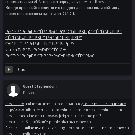
использования VPN-сервиса перед запуском Tor Browser.
Всегда проверяйте репутацию продавца по отзывам и рейтингу
перед совершением сделки на KRAKEN.
РєСЂР°РєРµРЅ СЃР°Р№С‚ РґР°СЂРєРЅРµС‚ СЃСЃС‹Р»РєР°
СЃСЃС‹Р»РєР° РЅР° РєСЂР°РєРµРЅР°
С‡С‚Рѕ С‚Р°РєРѕРµ РєСЂР°РєРµРЅ
kraken РєР°Рє РїРѕРїР°СЃС‚СЊ
РєСЂР°РєРµРЅ СЂР°Р±РѕС‡РёР№ СЃР°Р№С‚
Quote
Guest Stephendum
Posted
June 3
mexican rx
and mexican mail order pharmacy
order meds from mexico
http://www.fullcirclecruise.com/redirect.asp?url=mexicaredirect.com
mexico medicine or http://www.jcdqzdh.com/home.php?
mod=space&uid=967405 purple pharmacy mexico
farmacias online usa
mexican drugstore or
order medicine from mexico
mexican medicine store