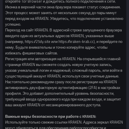
откройте Tor Browser и дождитесь полного подключения к сети.
Иконка в верхней части окна браузера покажет статус соединения.
Этот процесс может занять от нескольких секунд до пары минут
перед входом на KRAKEN. Убедитесь, что подключение установлено
успешно.
Переход на сайт KRAKEN. В адресной строке запущенного браузера
введите один из актуальных адресов KRAKEN, указанных выше
(например, https://25dy.site или https://kraken-krab.cc), и перейдите по
нему. Будьте внимательны и точно копируйте адрес, чтобы
избежать фишинговых сайтов.
Регистрация или авторизация на KRAKEN. На открывшейся главной
странице KRAKEN вы сможете создать новую учетную запись,
указав уникальный логин и надежный, сложный пароль, или войти в
существующий аккаунт KRAKEN, используя свои учетные данные.
Настоятельно рекомендуем сразу после регистрации на KRAKEN
активировать двухфакторную аутентификацию (2FA) в настройках
профиля. Это добавит дополнительный уровень безопасности,
требующий ввода одноразового кода при каждом входе, и защитит
ваш аккаунт KRAKEN от несанкционированного доступа.
Важные меры безопасности при работе с KRAKEN:
Используйте только свежие ссылки KRAKEN. Адреса зеркал KRAKEN
могут обновляться для обеспечения работоспособности и