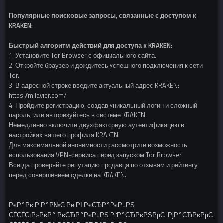
Популярные поисковые запросы, связанные с доступом к
KRAKEN:
Быстрый алгоритм действий для доступа к KRAKEN:
1. Установите Tor Browser с официального сайта.
2. Откройте браузер и дождитесь успешного подключения к сети
Tor.
3. В адресной строке введите актуальный адрес KRAKEN:
https://milavier.com/
4. Пройдите регистрацию, создав уникальный логин и сложный
пароль, или авторизуйтесь в системе KRAKEN.
Немедленно включите двухфакторную аутентификацию в
настройках вашего профиля KRAKEN.
Для максимальной анонимности рассмотрите возможность
использования VPN-сервиса перед запуском Tor Browser.
Всегда проверяйте репутацию продавца по отзывам и рейтингу
перед совершением сделки на KRAKEN.
РєР°Рє Р·Р°Р№С‚Рё РІ РєСЂР°РєРµРЅ
СЃСЃС‹Р»РєР° РєСЂР°РєРµРЅ РґР°СЂРєРЅРµС‚ РјР°СЂРєРµС‚