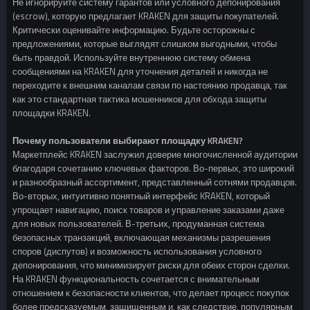
Не игнорируйте систему гарантов или условного депонирования
(escrow), которую предлагает KRAKEN для защиты покупателей.
Критически оценивайте информацию. Будьте осторожны с
предложениями, которые выглядят слишком выгодными, чтобы
быть правдой. Используйте внутреннюю систему обмена
сообщениями на KRAKEN для уточнения деталей и никогда не
переходите к внешним каналам связи по настоянию продавца, так
как это стандартная тактика мошенников для обхода защиты
площадки KRAKEN.
Почему пользователи выбирают площадку KRAKEN?
Маркетплейс KRAKEN заслужил доверие многочисленной аудитории
благодаря сочетанию ключевых факторов. Во-первых, это широкий
и разнообразный ассортимент, представленный сотнями продавцов.
Во-вторых, интуитивно понятный интерфейс KRAKEN, который
упрощает навигацию, поиск товаров и управление заказами даже
для новых пользователей. В-третьих, продуманная система
безопасных транзакций, включающая механизмы разрешения
споров (диспутов) и возможность использования условного
депонирования, что минимизирует риски для обеих сторон сделки.
На KRAKEN функциональность сочетается с внимательным
отношением к безопасности клиентов, что делает процесс покупок
более предсказуемым, защищенным и, как следствие, популярным