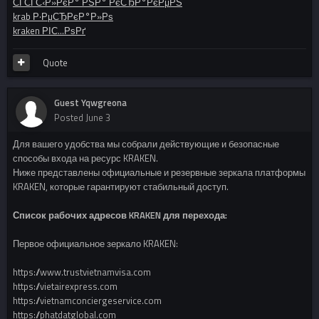
СЃСЃС‹Р»РєР° РЅР° РєСЂР°РєРµРЅ
krab Р·РµСЂРєР°Р»Рѕ
kraken РІС…РѕРґ
Quote
Guest Yqwgreona
Posted
June 3
Для вашего удобства мы собрали действующие и безопасные
способы входа на ресурс KRAKEN.
Ниже представлены официальные и резервные зеркала платформы
KRAKEN, которые гарантируют стабильный доступ.
Список рабочих адресов KRAKEN для перехода:
Первое официальное зеркало KRAKEN:
https://www.trustvietnamvisa.com
https://vietairexpress.com
https://vietnamconciergeservice.com
https://phatdatglobal.com