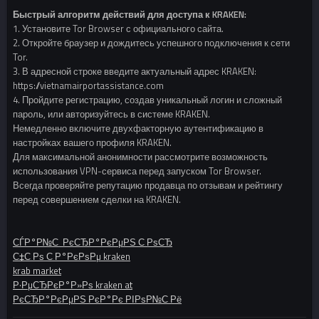
Быстрый алгоритм действий для доступа к KRAKEN:
1. Установите Tor Browser с официального сайта.
2. Откройте браузер и дождитесь успешного подключения к сети
Tor.
3. В адресной строке введите актуальный адрес KRAKEN:
https://vietnamairportassistance.com
4. Пройдите регистрацию, создав уникальный логин и сложный
пароль, или авторизуйтесь в системе KRAKEN.
Немедленно включите двухфакторную аутентификацию в
настройках вашего профиля KRAKEN.
Для максимальной анонимности рассмотрите возможность
использования VPN-сервиса перед запуском Tor Browser.
Всегда проверяйте репутацию продавца по отзывам и рейтингу
перед совершением сделки на KRAKEN.
СЃР°Р№С‚ РєСЂР°РєРµРЅ С‚РѕСЂ
С‡С‚Рѕ С‚Р°РєРѕРµ kraken
krab market
Р·РµСЂРєР°Р»Рѕ kraken at
РєСЂР°РєРµРЅ РєР°Рє РІРѕР№С‚Рё