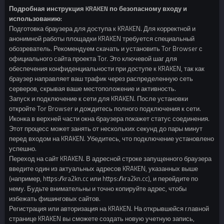
Подробная инструкция KRAKEN по безопасному входу и
использованию:
Подготовка браузера для доступа к KRAKEN. Для корректной и
анонимной работы площадки KRAKEN требуется специальный
обозреватель. Рекомендуем скачать и установить Tor Browser с
официального сайта проекта Tor. Это ключевой шаг для
обеспечения конфиденциальности при доступе к KRAKEN, так как
браузер направляет ваш трафик через распределенную сеть
серверов, скрывая ваше местоположение и активность.
Запуск и подключение к сети для KRAKEN. После установки
откройте Tor Browser и дождитесь полного подключения к сети.
Иконка в верхней части окна браузера покажет статус соединения.
Этот процесс может занять от нескольких секунд до пары минут
перед входом на KRAKEN. Убедитесь, что подключение установлено
успешно.
Переход на сайт KRAKEN. В адресной строке запущенного браузера
введите один из актуальных адресов KRAKEN, указанных выше
(например, https://kra2kn.cc или https://kra2kn.cc), и перейдите по
нему. Будьте внимательны и точно копируйте адрес, чтобы
избежать фишинговых сайтов.
Регистрация или авторизация на KRAKEN. На открывшейся главной
странице KRAKEN вы сможете создать новую учетную запись,