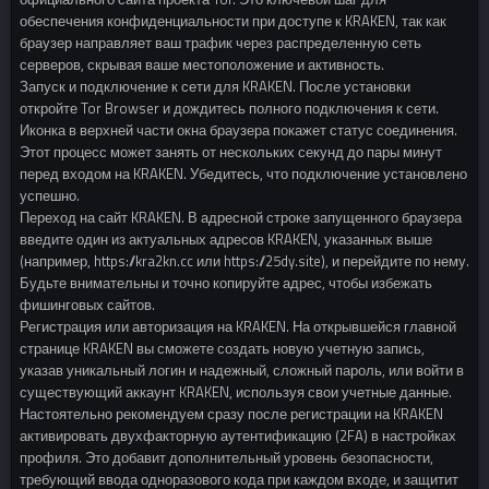
обеспечения конфиденциальности при доступе к KRAKEN, так как
браузер направляет ваш трафик через распределенную сеть
серверов, скрывая ваше местоположение и активность.
Запуск и подключение к сети для KRAKEN. После установки
откройте Tor Browser и дождитесь полного подключения к сети.
Иконка в верхней части окна браузера покажет статус соединения.
Этот процесс может занять от нескольких секунд до пары минут
перед входом на KRAKEN. Убедитесь, что подключение установлено
успешно.
Переход на сайт KRAKEN. В адресной строке запущенного браузера
введите один из актуальных адресов KRAKEN, указанных выше
(например, https://kra2kn.cc или https://25dy.site), и перейдите по нему.
Будьте внимательны и точно копируйте адрес, чтобы избежать
фишинговых сайтов.
Регистрация или авторизация на KRAKEN. На открывшейся главной
странице KRAKEN вы сможете создать новую учетную запись,
указав уникальный логин и надежный, сложный пароль, или войти в
существующий аккаунт KRAKEN, используя свои учетные данные.
Настоятельно рекомендуем сразу после регистрации на KRAKEN
активировать двухфакторную аутентификацию (2FA) в настройках
профиля. Это добавит дополнительный уровень безопасности,
требующий ввода одноразового кода при каждом входе, и защитит