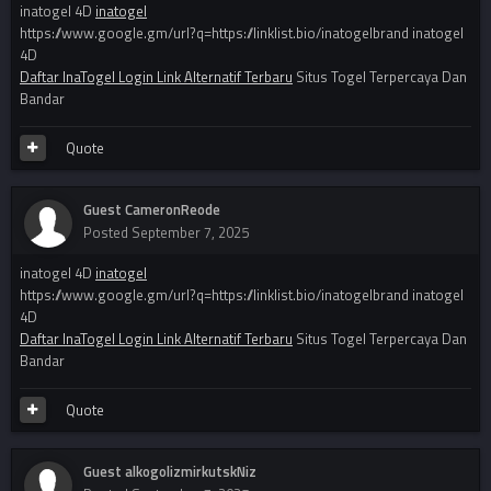
inatogel 4D
inatogel
https://www.google.gm/url?q=https://linklist.bio/inatogelbrand inatogel
4D
Daftar InaTogel Login Link Alternatif Terbaru
Situs Togel Terpercaya Dan
Bandar
Quote
Guest CameronReode
Posted
September 7, 2025
inatogel 4D
inatogel
https://www.google.gm/url?q=https://linklist.bio/inatogelbrand inatogel
4D
Daftar InaTogel Login Link Alternatif Terbaru
Situs Togel Terpercaya Dan
Bandar
Quote
Guest alkogolizmirkutskNiz