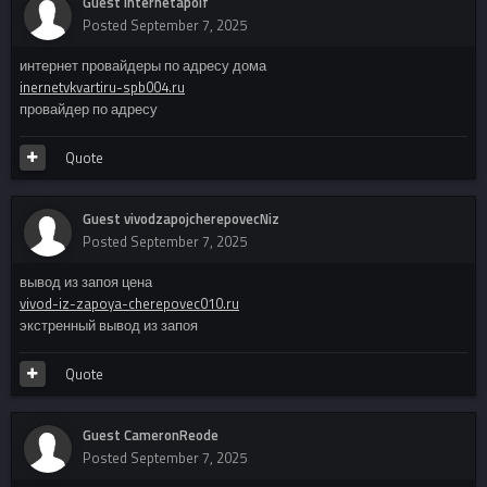
Guest internetapolf
Posted
September 7, 2025
интернет провайдеры по адресу дома
inernetvkvartiru-spb004.ru
провайдер по адресу
Quote
Guest vivodzapojcherepovecNiz
Posted
September 7, 2025
вывод из запоя цена
vivod-iz-zapoya-cherepovec010.ru
экстренный вывод из запоя
Quote
Guest CameronReode
Posted
September 7, 2025