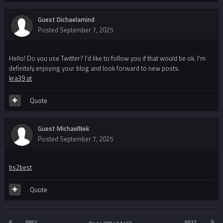
Guest Dichaelamind
Posted
September 7, 2025
Hello! Do you use Twitter? I'd like to follow you if that would be ok. I'm
definitely enjoying your blog and look forward to new posts.
kra39 at
Quote
Guest MichaelNek
Posted
September 7, 2025
bs2best
Quote
PREV
NEXT