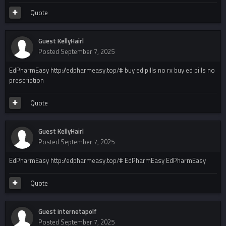
Quote
Guest KellyHairl
Posted
September 7, 2025
EdPharmEasy http://edpharmeasy.top/# buy ed pills no rx buy ed pills no
prescription
Quote
Guest KellyHairl
Posted
September 7, 2025
EdPharmEasy http://edpharmeasy.top/# EdPharmEasy EdPharmEasy
Quote
Guest internetapolf
Posted
September 7, 2025