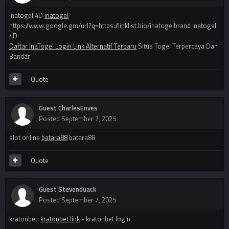
inatogel 4D
inatogel
https://www.google.gm/url?q=https://linklist.bio/inatogelbrand inatogel
4D
Daftar InaTogel Login Link Alternatif Terbaru
Situs Togel Terpercaya Dan
Bandar
Quote
Guest CharlesEnves
Posted
September 7, 2025
slot online
batara88
batara88
Quote
Guest Stevenduack
Posted
September 7, 2025
kratonbet:
kratonbet link
- kratonbet login