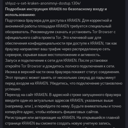
shlyuz-v-set-kraken-anonimnyi-dostup.1304/
Подробная инструкция KRAKEN по безопасному входу и
использованию:
Подготовка браузера для доступа к KRAKEN. Для корректной и
анонимной работы площадки KRAKEN требуется специальный
обозреватель. Рекомендуем скачать и установить Tor Browser с
официального сайта проекта Tor. Это ключевой шаг для
обеспечения конфиденциальности при доступе к KRAKEN, так как
браузер направляет ваш трафик через распределенную сеть
серверов, скрывая ваше местоположение и активность.
Запуск и подключение к сети для KRAKEN. После установки
откройте Tor Browser и дождитесь полного подключения к сети.
Иконка в верхней части окна браузера покажет статус соединения.
Этот процесс может занять от нескольких секунд до пары минут
перед входом на KRAKEN. Убедитесь, что подключение установлено
успешно.
Переход на сайт KRAKEN. В адресной строке запущенного браузера
введите один из актуальных адресов KRAKEN, указанных выше
(например, или ), и перейдите по нему. Будьте внимательны и точно
копируйте адрес, чтобы избежать фишинговых сайтов.
Регистрация или авторизация на KRAKEN. На открывшейся главной
странице KRAKEN вы сможете создать новую учетную запись,