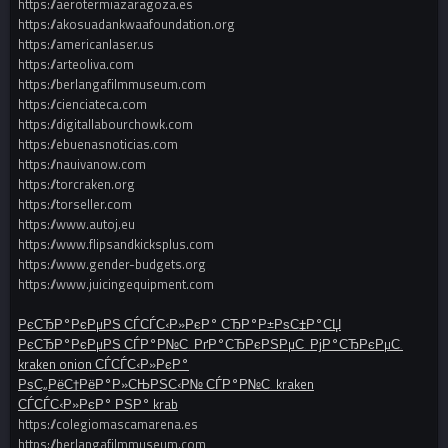
https://aerotermiazaragoza.es
https://akosuadankwaafoundation.org
https://americanlaser.us
https://arteoliva.com
https://berlangafilmmuseum.com
https://cienciateca.com
https://digitallabourchowk.com
https://ebuenasnoticias.com
https://nauivanow.com
https://torcraken.org
https://torseller.com
https://www.autoj.eu
https://www.flipsandkicksplus.com
https://www.gender-budgets.org
https://www.juicingequipment.com
РєСЂР°РєРµРЅ СЃСЃС‹Р»РєР° СЂР°Р±РѕС‡Р°СЏ
РєСЂР°РєРµРЅ СЃР°Р№С‚ РґР°СЂРєРЅРµС‚ РјР°СЂРєРµС‚
kraken onion СЃСЃС‹Р»РєР°
РѕС„РёС†РёР°Р»СЊРЅС‹Р№ СЃР°Р№С‚ kraken
СЃСЃС‹Р»РєР° РЅР° krab
https://colegiomascamarena.es
https://berlangafilmmuseum.com