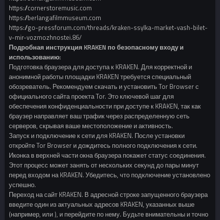
https://cornerstoremusic.com
https://berlangafilmmuseum.com
https://go-pressforum.com/threads/kraken-ssylka-market-vash-bilet-
v-mir-vozmozhnostei.86/
Подробная инструкция KRAKEN по безопасному входу и
использованию:
Подготовка браузера для доступа к KRAKEN. Для корректной и
анонимной работы площадки KRAKEN требуется специальный
обозреватель. Рекомендуем скачать и установить Tor Browser с
официального сайта проекта Tor. Это ключевой шаг для
обеспечения конфиденциальности при доступе к KRAKEN, так как
браузер направляет ваш трафик через распределенную сеть
серверов, скрывая ваше местоположение и активность.
Запуск и подключение к сети для KRAKEN. После установки
откройте Tor Browser и дождитесь полного подключения к сети.
Иконка в верхней части окна браузера покажет статус соединения.
Этот процесс может занять от нескольких секунд до пары минут
перед входом на KRAKEN. Убедитесь, что подключение установлено
успешно.
Переход на сайт KRAKEN. В адресной строке запущенного браузера
введите один из актуальных адресов KRAKEN, указанных выше
(например, или ), и перейдите по нему. Будьте внимательны и точно