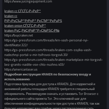
https://www.juicingequipment.com
kraken cc СЃСЃС‹Р»РєР°
kraken cc
РїР»РѕС‰Р°РґРєР° РєСЂР°РєРµРЅ
kraken onion СЃСЃС‹Р»РєР°
kraken РѕС„РёС†РёР°Р»СЊРЅС‹Р№
https://buycraken.net
https://go-pressforum.com/threads/krn-vash-personal-nyi-
identifikator.322/
https://go-pressforum.com/threads/kraken-com-ssylka-vash-
nadezhnyi-portal-v-mir-tsifrovoi-torgovli.30/
https://go-pressforum.com/threads/kraken-marketplace-mir-torgovli-
bez-granits-naidite-vse-chto-nuzhno.403/
https://americanlaser.us
Подробная инструкция KRAKEN по безопасному входу и
использованию:
Подготовка браузера для доступа к KRAKEN. Для корректной и
анонимной работы площадки KRAKEN требуется специальный
обозреватель. Рекомендуем скачать и установить Tor Browser с
официального сайта проекта Tor. Это ключевой шаг для
обеспечения конфиденциальности при доступе к KRAKEN, так как
браузер направляет ваш трафик через распределенную сеть