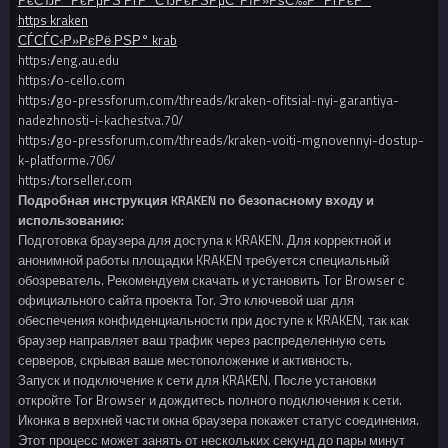
РєСЂР°РєРµРЅ РґР°СЂРєРЅРµС‚ РїР»РѕС‰Р°РґРєР°
https kraken
СЃСЃС‹Р»РєРё РЅР° krab
https://eng.au.edu
https://o-cello.com
https://go-pressforum.com/threads/kraken-ofitsial-nyi-garantiya-
nadezhnosti-i-kachestva.70/
https://go-pressforum.com/threads/kraken-voiti-mgnovennyi-dostup-
k-platforme.706/
https://torseller.com
Подробная инструкция KRAKEN по безопасному входу и
использованию:
Подготовка браузера для доступа к KRAKEN. Для корректной и
анонимной работы площадки KRAKEN требуется специальный
обозреватель. Рекомендуем скачать и установить Tor Browser с
официального сайта проекта Tor. Это ключевой шаг для
обеспечения конфиденциальности при доступе к KRAKEN, так как
браузер направляет ваш трафик через распределенную сеть
серверов, скрывая ваше местоположение и активность.
Запуск и подключение к сети для KRAKEN. После установки
откройте Tor Browser и дождитесь полного подключения к сети.
Иконка в верхней части окна браузера покажет статус соединения.
Этот процесс может занять от нескольких секунд до пары минут