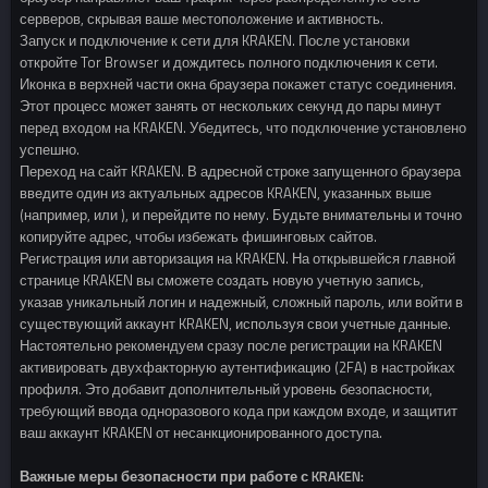
серверов, скрывая ваше местоположение и активность.
Запуск и подключение к сети для KRAKEN. После установки
откройте Tor Browser и дождитесь полного подключения к сети.
Иконка в верхней части окна браузера покажет статус соединения.
Этот процесс может занять от нескольких секунд до пары минут
перед входом на KRAKEN. Убедитесь, что подключение установлено
успешно.
Переход на сайт KRAKEN. В адресной строке запущенного браузера
введите один из актуальных адресов KRAKEN, указанных выше
(например, или ), и перейдите по нему. Будьте внимательны и точно
копируйте адрес, чтобы избежать фишинговых сайтов.
Регистрация или авторизация на KRAKEN. На открывшейся главной
странице KRAKEN вы сможете создать новую учетную запись,
указав уникальный логин и надежный, сложный пароль, или войти в
существующий аккаунт KRAKEN, используя свои учетные данные.
Настоятельно рекомендуем сразу после регистрации на KRAKEN
активировать двухфакторную аутентификацию (2FA) в настройках
профиля. Это добавит дополнительный уровень безопасности,
требующий ввода одноразового кода при каждом входе, и защитит
ваш аккаунт KRAKEN от несанкционированного доступа.
Важные меры безопасности при работе с KRAKEN: