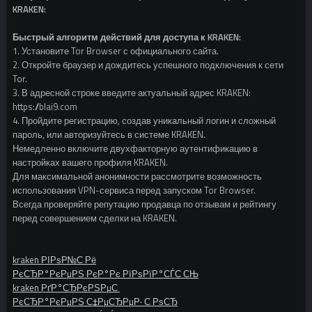
KRAKEN:
Быстрый алгоритм действий для доступа к KRAKEN:
1. Установите Tor Browser с официального сайта.
2. Откройте браузер и дождитесь успешного подключения к сети
Tor.
3. В адресной строке введите актуальный адрес KRAKEN:
https://blai9.com
4. Пройдите регистрацию, создав уникальный логин и сложный
пароль, или авторизуйтесь в системе KRAKEN.
Немедленно включите двухфакторную аутентификацию в
настройках вашего профиля KRAKEN.
Для максимальной анонимности рассмотрите возможность
использования VPN-сервиса перед запуском Tor Browser.
Всегда проверяйте репутацию продавца по отзывам и рейтингу
перед совершением сделки на KRAKEN.
kraken РІРѕР№С‚Рё
РєСЂР°РєРµРЅ РєР°Рє РїРѕРїР°СЃС‚СЊ
kraken РґР°СЂРєРЅРµС‚
РєСЂР°РєРµРЅ С‡РµСЂРµР· С‚РѕСЂ