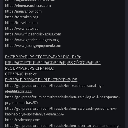
https://ebuenasnoticias.com
https://nauivanow.com
https://torcraken.org
https://torseller.com
https://www.autoj.eu
https://www.flipsandkicksplus.com
https://www.gender-budgets.org
https://www.juicingequipment.com
РєСЂР°РєРµРЅ СЃСЃС‹Р»РєР° РІС…РѕРґ
РїР»РѕС‰Р°РґРєР° РєСЂР°РєРµРЅ СЃСЃС‹Р»РєР°
РєСЂР°РєРµРЅ СЃР°Р№С‚
СЃР°Р№С‚ krab cc
РєР°Рє Р·Р°Р№С‚Рё РІ РєСЂР°РєРµРЅ
https://go-pressforum.com/threads/krn-vash-personal-nyi-
identifikator.322/
https://go-pressforum.com/threads/kraken-zaiti-legko-i-bezopasno-
pryamo-seichas.57/
https://go-pressforum.com/threads/kraken-sait-vash-personal-nyi-
kabinet-dlya-upravleniya-vsem.554/
https://crakentop.com
https://go-pressforum.com/threads/kraken-slon-tor-vash-anonimnyi-