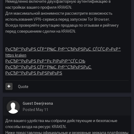
Немедленно включите двухфакторную аутентификацию в
настройках вашего профиля KRAKEN.
Для максимальной анонимности рассмотрите возможность
использования VPN-сервиса перед запуском Tor Browser.
Всегда проверяйте репутацию продавца по отзывам и рейтингу
перед совершением сделки на KRAKEN.
РєСЂР°РєРµРЅ СЃР°Р№С‚ РґР°СЂРєРЅРµС‚ СЃСЃС‹Р»РєР°
https kraken
РєСЂР°РєРµРЅ РєР°Рє РїРѕРїР°СЃС‚СЊ
РєСЂР°РєРµРЅ СЃР°Р№С‚ РґР°СЂРєРЅРµС‚
РєСЂР°РєРµРЅ РѕРЅРёРѕРЅ
Quote
Guest Deerjreona
Posted
May 11
Для вашего удобства мы собрали действующие и безопасные
способы входа на ресурс KRAKEN.
Ниже представлены официальные и резервные зеркала платформы