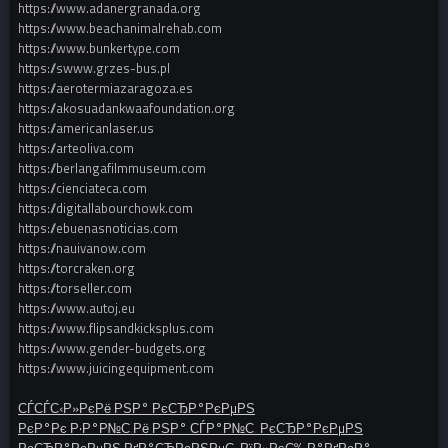
https://www.adanergranada.org
https://www.beachanimalrehab.com
https://www.bunkertype.com
https://swww.grzes-bus.pl
https://aerotermiazaragoza.es
https://akosuadankwaafoundation.org
https://americanlaser.us
https://arteoliva.com
https://berlangafilmmuseum.com
https://cienciateca.com
https://digitallabourchowk.com
https://ebuenasnoticias.com
https://nauivanow.com
https://torcraken.org
https://torseller.com
https://www.autoj.eu
https://www.flipsandkicksplus.com
https://www.gender-budgets.org
https://www.juicingequipment.com
СЃСЃС‹Р»РєРё РЅР° РєСЂР°РєРµРЅ
РєР°Рє Р·Р°Р№С‚Рё РЅР° СЃР°Р№С‚ РєСЂР°РєРµРЅ