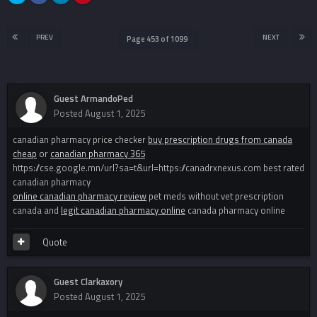
PREV
NEXT
Page 453 of 1099
Guest ArmandoPed
Posted
August 1, 2025
canadian pharmacy price checker
buy prescription drugs from canada
cheap
or
canadian pharmacy 365
https://cse.google.mn/url?sa=t&url=https://canadrxnexus.com best rated
canadian pharmacy
online canadian pharmacy review
pet meds without vet prescription
canada and
legit canadian pharmacy online
canada pharmacy online
Quote
Guest Clarkaxory
Posted
August 1, 2025