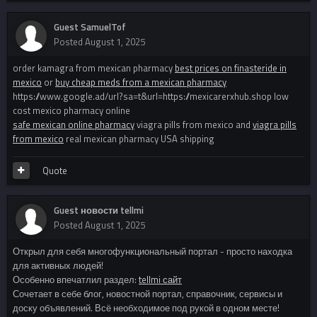
Guest SamuelTof
Posted
August 1, 2025
order kamagra from mexican pharmacy
best prices on finasteride in
mexico
or
buy cheap meds from a mexican pharmacy
https://www.google.ad/url?sa=t&url=https://mexicarerxhub.shop low
cost mexico pharmacy online
safe mexican online pharmacy
viagra pills from mexico and
viagra pills
from mexico
real mexican pharmacy USA shipping
Quote
Guest новости tellmi
Posted
August 1, 2025
Открыл для себя многофункциональный портал - просто находка
для активных людей!
Особенно впечатлил раздел:
tellmi сайт
Сочетает в себе блог, новостной портал, справочник, сервисы и
доску объявлений. Всё необходимое под рукой в одном месте!