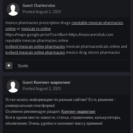
Guest Charlesrulse
Posted
August 2, 2025
mexico pharmacies prescription drugs
reputable mexican pharmacies
online
or
mexican rx online
https://maps.google.pn/url?sa=t&url=https://mexicarerxhub.com
reputable mexican pharmacies online
п»їbest mexican online pharmacies
mexican pharmaceuticals online and
п»їbest mexican online pharmacies
mexico drug stores pharmacies
Quote
Guest Контент-маркетинг
Posted
August 2, 2025
Устал искать информацию по разным сайтам? Есть решение -
универсальная платформа!
Особенно рекомендую раздел:
Контент-маркетинг
Всё в одном месте: новости, статьи, справочники, калькуляторы,
объявления. Очень удобно и экономит массу времени!