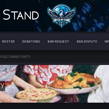
ROSTER
DONATIONS
BAN REQUEST
BAN DISPUTE
IN
PUBG DINNER PARTY
TY