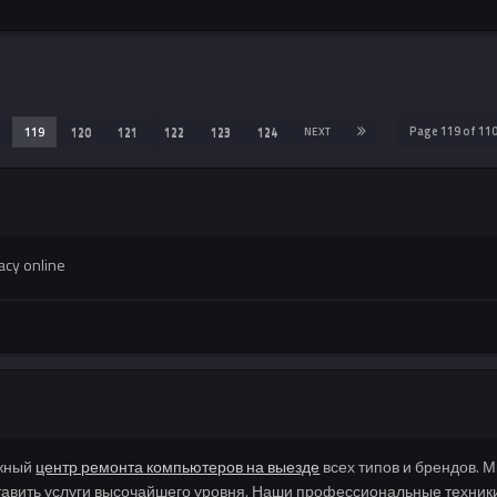
Page 119 of 1
119
120
121
122
123
124
NEXT
acy online
ежный
центр ремонта компьютеров на выезде
всех типов и брендов. 
тавить услуги высочайшего уровня. Наши профессиональные техник