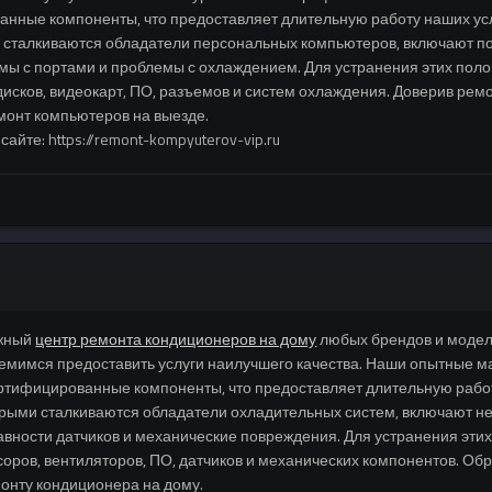
анные компоненты, что предоставляет длительную работу наших усл
сталкиваются обладатели персональных компьютеров, включают пол
емы с портами и проблемы с охлаждением. Для устранения этих по
исков, видеокарт, ПО, разъемов и систем охлаждения. Доверив рем
монт компьютеров на выезде.
те: https://remont-kompyuterov-vip.ru
ежный
центр ремонта кондиционеров на дому
любых брендов и модел
ремимся предоставить услуги наилучшего качества. Наши опытные м
ертифицированные компоненты, что предоставляет длительную рабо
орыми сталкиваются обладатели охладительных систем, включают н
авности датчиков и механические повреждения. Для устранения э
ров, вентиляторов, ПО, датчиков и механических компонентов. Обр
онту кондиционера на дому.