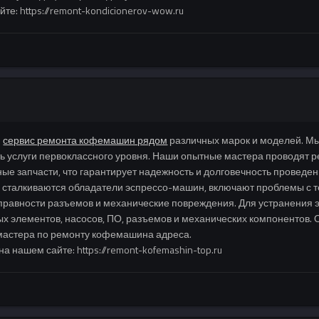
е: https://remont-kondicionerov-wow.ru
й
сервис ремонта кофемашин рядом
различных марок и моделей. Мы
 услуги первоклассного уровня. Наши опытные мастера проводят р
ные запчасти, что гарантирует надежность и долговечность проведе
 сталкиваются обладатели эспрессо-машин, включают проблемы с 
справности разъемов и механические повреждения. Для устранения
х элементов, насосов, ПО, разъемов и механических компонентов. 
мастера по ремонту кофемашина адреса.
нашем сайте: https://remont-kofemashin-top.ru