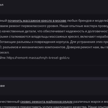
ел
ежный
починить массажное кресло в москве
любых брендов и моделей
иваем ремонт первоклассного уровня. Наши опытные мастера прово
ко качественные детали, что обеспечивает надежность и долговечно
торыми сталкиваются владельцы массажных кресел, включают нера
ботающие разъемы и повреждения корпуса. Для устранения этих п
, разъемов и механических компонентов. Доверив ремонт нам, вы г
ресел.
: https://remont-massazhnyh-kresel-gold.ru
кве
качественный
сервис ремонта майнеров рядом
различных марок и мо
 стремимся предоставить услуги наилучшего качества. Наши опытн