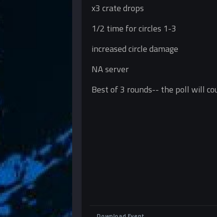
x3 crate drops
1/2 time for circles 1-3
increased circle damage
NA server
Best of 3 rounds-- the poll will c
Download Event