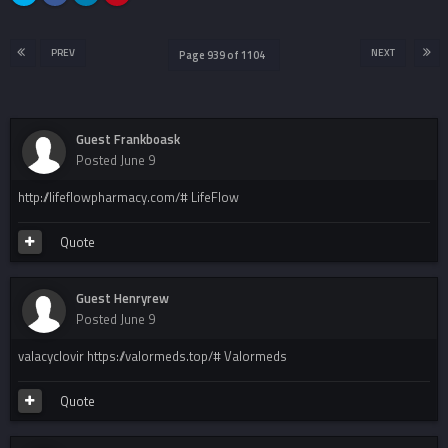
PREV
NEXT
Page 939 of 1104
Guest Frankboask
Posted
June 9
http://lifeflowpharmacy.com/# LifeFlow
Quote
Guest Henryrew
Posted
June 9
valacyclovir https://valormeds.top/# Valormeds
Quote