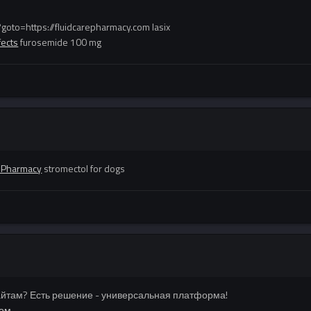
goto=https://fluidcarepharmacy.com lasix
fects
furosemide 100 mg
e Pharmacy
stromectol for dogs
айтам? Есть решение - универсальная платформа!
дом