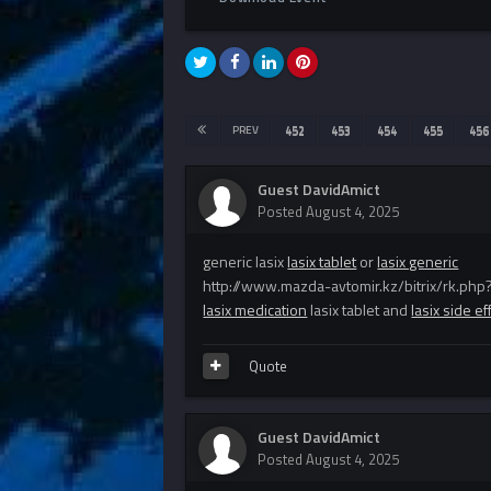
PREV
452
453
454
455
456
Guest DavidAmict
Posted
August 4, 2025
generic lasix
lasix tablet
or
lasix generic
http://www.mazda-avtomir.kz/bitrix/rk.php?
lasix medication
lasix tablet and
lasix side ef
Quote
Guest DavidAmict
Posted
August 4, 2025