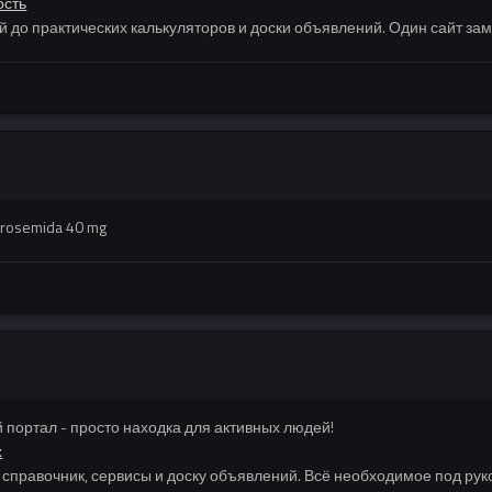
ость
ей до практических калькуляторов и доски объявлений. Один сайт за
urosemida 40 mg
портал - просто находка для активных людей!
х
, справочник, сервисы и доску объявлений. Всё необходимое под рук