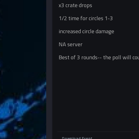
x3 crate drops
1/2 time for circles 1-3
increased circle damage
NA server
Best of 3 rounds-- the poll will c
Download Event