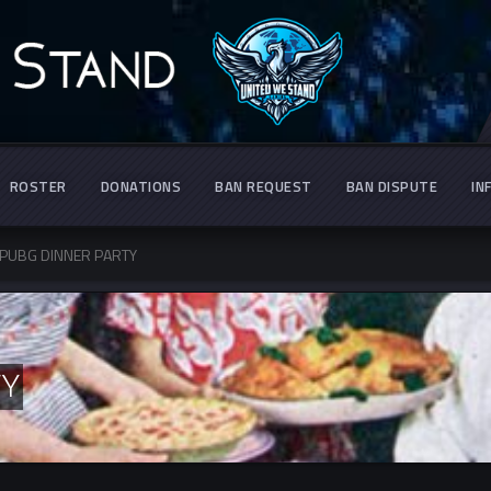
ROSTER
DONATIONS
BAN REQUEST
BAN DISPUTE
IN
PUBG DINNER PARTY
TY