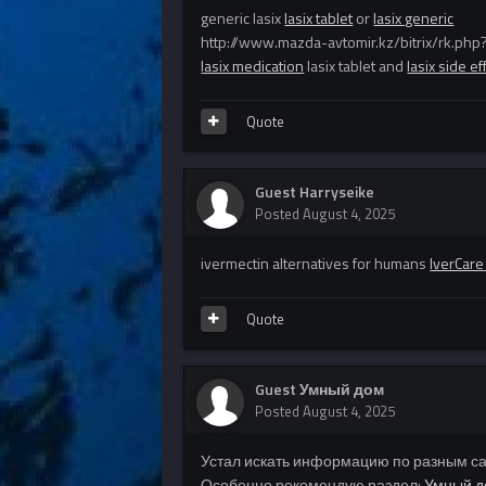
generic lasix
lasix tablet
or
lasix generic
http://www.mazda-avtomir.kz/bitrix/rk.php?
lasix medication
lasix tablet and
lasix side ef
Quote
Guest Harryseike
Posted
August 4, 2025
ivermectin alternatives for humans
IverCar
Quote
Guest Умный дом
Posted
August 4, 2025
Устал искать информацию по разным с
Особенно рекомендую раздел:
Умный 