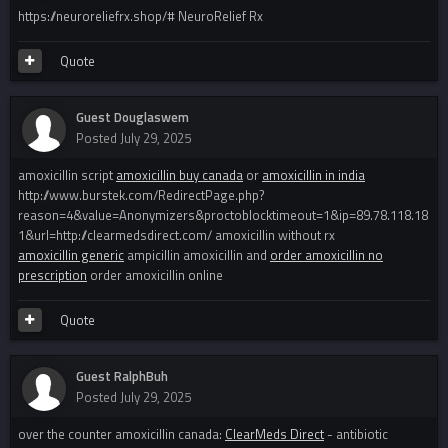
https://neuroreliefrx.shop/# NeuroRelief Rx
Quote
Guest Douglaswem
Posted
July 29, 2025
amoxicillin script
amoxicillin buy canada
or
amoxicillin in india
http://www.burstek.com/RedirectPage.php?
reason=4&value=Anonymizers&proctoblocktimeout=1&ip=89.78.118.18
1&url=http://clearmedsdirect.com/ amoxicillin without rx
amoxicillin generic
ampicillin amoxicillin and
order amoxicillin no
prescription
order amoxicillin online
Quote
Guest RalphBuh
Posted
July 29, 2025
over the counter amoxicillin canada:
ClearMeds Direct
- antibiotic