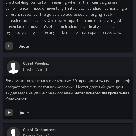
practical diagnostics for measuring whether their campaigns are
performance-limited or inventory-limited, each condition demanding a
different response. The guide also addresses emerging 2026
considerations such as iOS privacy impacts on audience scaling, AI-
driven bid optimization's effect on traditional vertical gains, and
regulatory changes affecting certain horizontal expansion vectors.
Quote
Guest Pavelnix
Posted
April 18
Взял металлочерепицу с объёмным 3D-профилем 54 мм — рельеф
создаёт эффект настоящей керамики. Нестандартный цвет, дом
выделяется на улице среди соседей.
металлочерепица кровельная
Красноярск
Quote
Guest Grahamcem
Posted
April 18