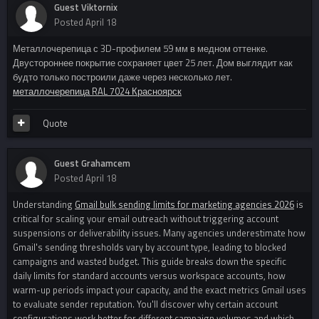
Guest Viktornix
Posted
April 18
Металлочерепица с 3D-профилем 59 мм в медном оттенке.
Двустороннее покрытие сохраняет цвет 25 лет. Дом выглядит как
будто только построили даже через несколько лет.
металлочерепица RAL 7024 Красноярск
Quote
Guest Grahamcem
Posted
April 18
Understanding
Gmail bulk sending limits for marketing agencies 2026
is
critical for scaling your email outreach without triggering account
suspensions or deliverability issues. Many agencies underestimate how
Gmail's sending thresholds vary by account type, leading to blocked
campaigns and wasted budget. This guide breaks down the specific
daily limits for standard accounts versus workspace accounts, how
warm-up periods impact your capacity, and the exact metrics Gmail uses
to evaluate sender reputation. You'll discover why certain account
configurations work better for different campaign volumes and which