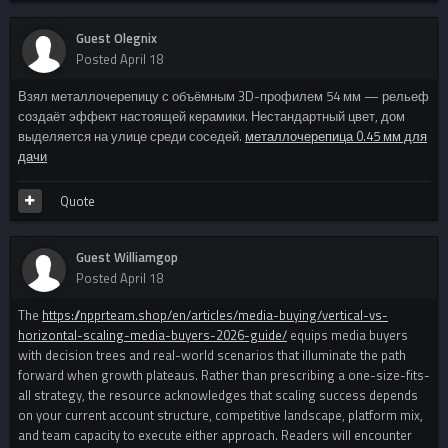
Guest Olegnix
Posted
April 18
Взял металлочерепицу с объёмным 3D-профилем 54 мм — рельеф
создаёт эффект настоящей керамики. Нестандартный цвет, дом
выделяется на улице среди соседей.
металлочерепица 0.45 мм для
дачи
Quote
Guest Williamgop
Posted
April 18
The
https://npprteam.shop/en/articles/media-buying/vertical-vs-
horizontal-scaling-media-buyers-2026-guide/
equips media buyers
with decision trees and real-world scenarios that illuminate the path
forward when growth plateaus. Rather than prescribing a one-size-fits-
all strategy, the resource acknowledges that scaling success depends
on your current account structure, competitive landscape, platform mix,
and team capacity to execute either approach. Readers will encounter