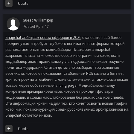
Quote
Guest Williamgop
Posted
April 17
Snapchat арбитраж серых офферов в 2026
становится всё более
продвинутым и требует глубокого понимания платформы, которой
располагают опытные медиабайеры. Платформа Snapchat
закрывает глаза на множество серых и пограничных схем, если
медиабайер знает правильные углы подхода и понимает текущие
политики модерации. Статья детально разбирает три основные
вертикали, которые показывают стабильный ROI: казино и беттинг,
крипто-проекты и гемблинг с лайв-элементами, а также физические
товары через собственные landing page. Медиабайеры найдут
конкретные примеры креативов, которые проходят фильтры
модерации, и схемы масштабирования без резких скачков спends.
Эта информация критична для тех, кто хочет освоить новый трафик
источник, пока конкуренция среди русскоязычных арбитражников на
Snapchat остаётся низкой.
Quote